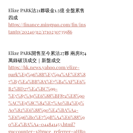
Elize PARK沽21夥吸金1.5億 全盤累售
四成
https://finance.mingpao.com/fin/ins
tantp/20240312/1710230735986
Elize PARK開售至今累沽27夥 兩房874
萬錄破頂成交｜新盤成交
https://hk.news.yahoo.com/elize-
park%E9%96%8B%E5%94%AE%E8%8
7%B3%E4%BB%8A%E7%B4%AF%E6%
B2%BD27%E4%BC%99-
%E5%85%A9%E6%88%BF874%E8%90
%AC%E9%8C%84%E7%A0%B4%E9%
A0%82%E6%88%90%E4%BA%A4-
%E6%96%B0%E7%9B%A4%E6%88%9
0%E4%BA%A4-044841453.html?
guccounter=1&guce_referrer=aHR0