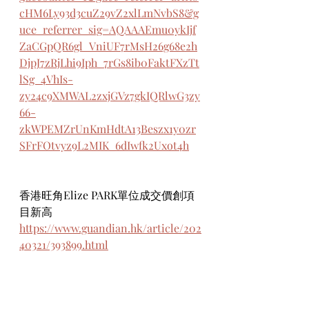
cHM6Ly93d3cuZ29vZ2xlLmNvbS8&g
uce_referrer_sig=AQAAAEmu0ykIjf
ZaCGpQR6gl_VniUF7rMsH26g68e2h
DjpJ7zRjLhi9Iph_7rGs8ib0FaktFXzTt
lSg_4VhIs-
zy24c9XMWAL2zxjGVz7gkIQRlwG3zy
66-
zkWPEMZrUnKmHdtA13Beszx1y0zr
SFrFOtvyz9L2MIK_6dIwfk2Uxot4h
香港旺角Elize PARK單位成交價創項
目新高
https://www.guandian.hk/article/202
40321/393899.html
旺角新盤│Elize PARK 首錄平臺特色