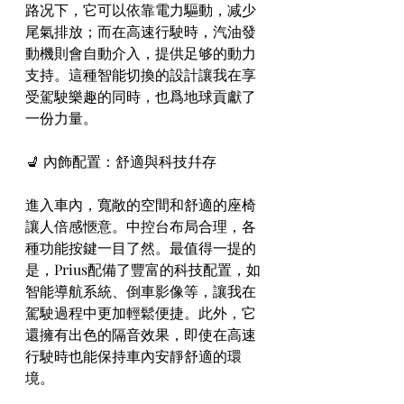
路况下，它可以依靠電力驅動，减少
尾氣排放；而在高速行駛時，汽油發
動機則會自動介入，提供足够的動力
支持。這種智能切換的設計讓我在享
受駕駛樂趣的同時，也爲地球貢獻了
一份力量。
💺 內飾配置：舒適與科技幷存
進入車內，寬敞的空間和舒適的座椅
讓人倍感愜意。中控台布局合理，各
種功能按鍵一目了然。最值得一提的
是，Prius配備了豐富的科技配置，如
智能導航系統、倒車影像等，讓我在
駕駛過程中更加輕鬆便捷。此外，它
還擁有出色的隔音效果，即使在高速
行駛時也能保持車內安靜舒適的環
境。