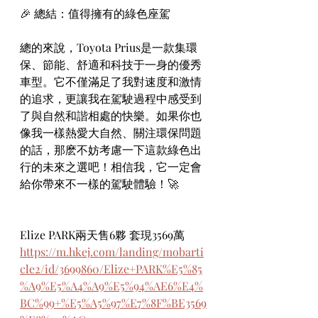
🎉 總結：值得擁有的綠色座駕
總的來說，Toyota Prius是一款集環
保、節能、舒適和科技于一身的優秀
車型。它不僅滿足了我對速度和激情
的追求，更讓我在駕駛過程中感受到
了與自然和諧相處的快樂。如果你也
像我一樣熱愛大自然、關注環保問題
的話，那麽不妨考慮一下這款綠色出
行的未來之選吧！相信我，它一定會
給你帶來不一樣的駕駛體驗！🚀
Elize PARK兩天售6夥 套現3569萬
https://m.hkej.com/landing/mobarti
cle2/id/3699860/Elize+PARK%E5%85
%A9%E5%A4%A9%E5%94%AE6%E4%
BC%99+%E5%A5%97%E7%8F%BE3569