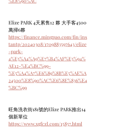
%E8%90%AC
Elize PARK 4天累售12 夥 大手客4500
萬掃6夥
https://finance.mingpao.com/fin/ins
tantp/20240308/1709883597643/elize
-park-
4%E5%A4%A9%E7%B4%AF%E5%94%
AE12-%E4%BC%99-
%E5%A4%A7%E6%89%8B%E5%AE%A
24500%E8%90%AC%E6%8E%836%E4
%BC%99
旺角洗衣街181號的Elize PARK推出14
個新單位
https://www.xgfczl.com/15857.html