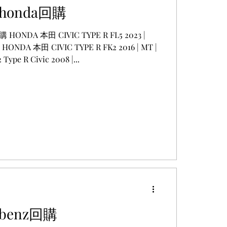
onda回購
ONDA 本田 CIVIC TYPE R FL5 2023 |
 HONDA 本田 CIVIC TYPE R FK2 2016 | MT |
pe R Civic 2008 |...
enz回購