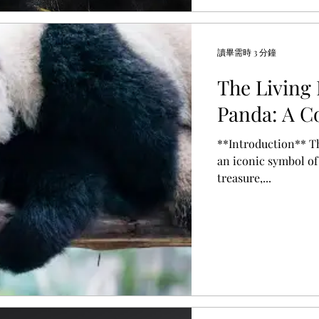
讀畢需時 3 分鐘
The Living 
Panda: A C
**Introduction** The giant panda (*Ailuropoda melanoleuca*),
an iconic symbol of
treasure,...