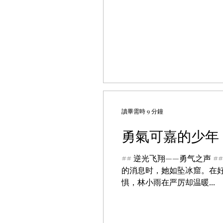
讀畢需時 9 分鐘
勇氣可嘉的少年
## 逆光飞翔——勇气之声
的消息时，她如坠冰窟。在
惧，林小雨在严厉却温暖...