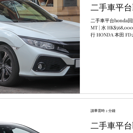
二手車平台h
二手車平台honda回購 H
MT | 水 HK$568,000
行 HONDA 本田 FD2 Ty
讀畢需時 2 分鐘
二手車平台b