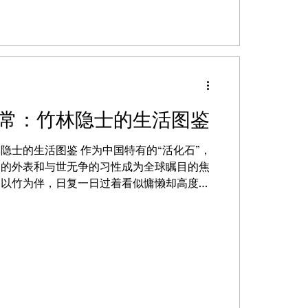
常：竹林隐士的生活图鉴
隐士的生活图鉴 作为中国特有的“活化石”，
掬的外表和与世无争的习性成为全球瞩目的焦
，以竹为伴，日复一日过着看似慵懒却高度规
食、活动、社交等方面，揭开大熊猫“佛系”
...