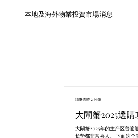
本地及海外物業投資市場消息
讀畢需時 2 分鐘
大閘蟹2025選
大閘蟹2025年的主产区普
长势都非常喜人。 下面这个表格