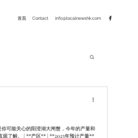
首頁
Contact
info@localnewshk.com
是你可能关心的阳澄湖大闸蟹，今年的产量和
| **产区** | **2025年预计产量**