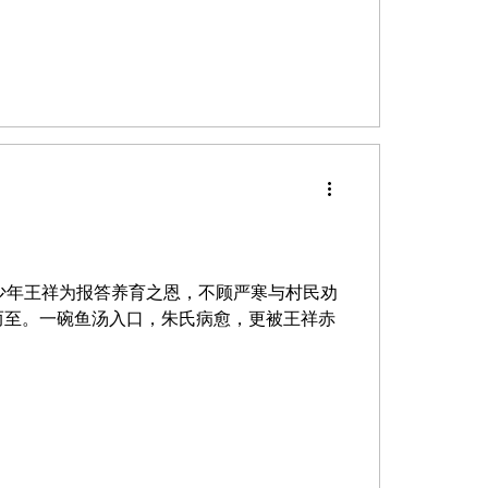
。少年王祥为报答养育之恩，不顾严寒与村民劝
而至。一碗鱼汤入口，朱氏病愈，更被王祥赤