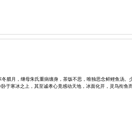
本梗概 寒冬腊月，继母朱氏重病缠身，茶饭不思，唯独思念鲜鲤鱼汤
身卧于寒冰之上，其至诚孝心竟感动天地，冰面化开，灵鸟衔鱼