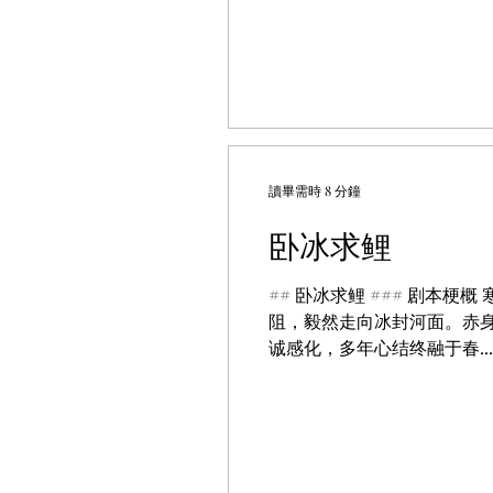
讀畢需時 8 分鐘
卧冰求鲤
## 卧冰求鲤 ### 剧
阻，毅然走向冰封河面。赤
诚感化，多年心结终融于春...