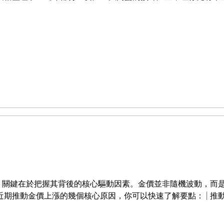
，關鍵在於把握其背後的核心驅動因素。金價並非隨機波動，而
金價上漲的幾個核心原因，你可以快速了解要點： | 推動因素 💎 | 具體表現 