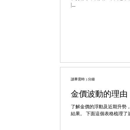
|...
讀畢需時 3 分鐘
金價波動的理由
了解金價的浮動及近期升勢
結果。 下面這個表格梳理了近期推動