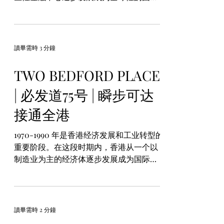
金融枢纽。在这段时间里，香港金融市场
的结构、监管制度和国际化程度都得到了
显著提升，推动了香港经济的持续繁荣。...
讀畢需時 3 分鐘
TWO BEDFORD PLACE
| 必发道75号 | 瞬步可达
接通全港
1970-1990 年是香港经济发展和工业转型的
重要阶段。在这段时期内，香港从一个以
制造业为主的经济体逐步发展成为国际金
融中心和贸易枢纽，工业结构和经济模式
发生了显著变化。这一过程中的关键因素
包括政府政策、国际经济环境变化以及本
地企业的发展策略。...
讀畢需時 2 分鐘