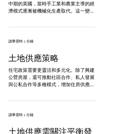
中期的英國，當時手工業和農業主導的經
濟模式逐漸被機械化生產取代。這一變革
源自於一系列技術創新和社會變革，包括
蒸汽機的發明、紡織業的機械化，以及交
通運輸的改進。這些技術進步促成了生產
力的大幅提升，從而推動了經濟和社會的
讀畢需時 2 分鐘
深刻變革。...
土地供應策略
住宅政策需要更靈活和多元化。除了興建
公營房屋，還可推動社區合作、私人發展
與公私合作等多種模式，增加住房供應。
提供不同類型的住房選擇，滿足不同收入
層次市民的需求，實現住有所居的目標。
住宅市場的健康發展需要穩定的供應。政
府應建立長期的土地供應機制，避免市場
讀畢需時 2 分鐘
波動過大。穩定的土地...
土地供應需關注平衡發