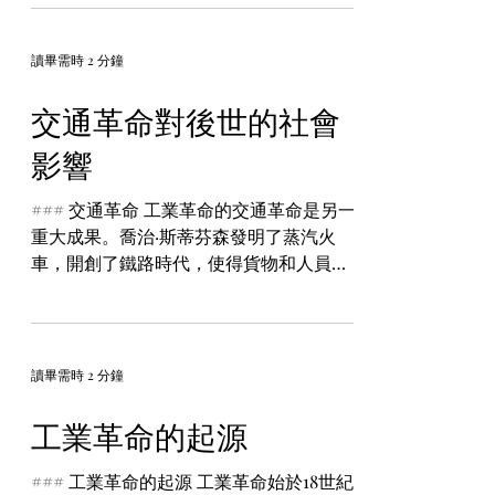
柱產業。然而，自2014年以來，全球經濟
環境的變化和本地政治事件的影響，使得
香港經濟面臨重大的壓力和轉型需求。...
讀畢需時 2 分鐘
交通革命對後世的社會
影響
### 交通革命 工業革命的交通革命是另一
重大成果。喬治·斯蒂芬森發明了蒸汽火
車，開創了鐵路時代，使得貨物和人員的
運輸更加快捷和便宜。鐵路網絡的擴展進
一步促進了經濟發展，縮短了地理距離，
促進了市場整合和資源流動。 ### 對後世
的社會影響...
讀畢需時 2 分鐘
工業革命的起源
### 工業革命的起源 工業革命始於18世紀