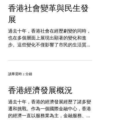
香港社會變革與民生發
展
過去十年，香港社會在經歷劇變的同時，
也在多個層面上展現出顯著的變化和進
步。這些變化不僅影響了市民的生活質量
和社會結構，也反映了香港社會對未來發
展的期望和挑戰。 首先，房屋問題仍然是
香港社會最關注的議題之一。香港的房價
在全球範圍內屬於最高之列，這對於普通
讀畢需時 2 分鐘
市民尤其是年輕一代造成...
香港經濟發展概況
過去十年，香港的經濟發展經歷了諸多變
遷和挑戰。作為一個國際金融中心，香港
的經濟一直以服務業為主，金融服務、貿
易和物流、專業服務以及旅遊業是四大支