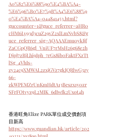
A0%82%E6%88%90%E4%BA%A4-
%E6%96%B0%E7%9B%A4%E6%88%9
0%E4%BA%A4-044841453.html?
guccounter=1&guce_referrer=aHR0
cHM6Ly93d3cuZ29vZ2xlLmNvbS8&g
uce_referrer_sig=AQAAAEmu0ykIjf
ZaCGpQR6gl_VniUF7rMsH26g68e2h
DjpJ7zRjLhi9Iph_7rGs8ib0FaktFXzTt
lSg_4VhIs-
zy24c9XMWAL2zxjGVz7gkIQRlwG3zy
66-
zkWPEMZrUnKmHdtA13Beszx1y0zr
SFrFOtvyz9L2MIK_6dIwfk2Uxot4h
香港旺角Elize PARK單位成交價創項
目新高
https://www.guandian.hk/article/202
40321/393899.html