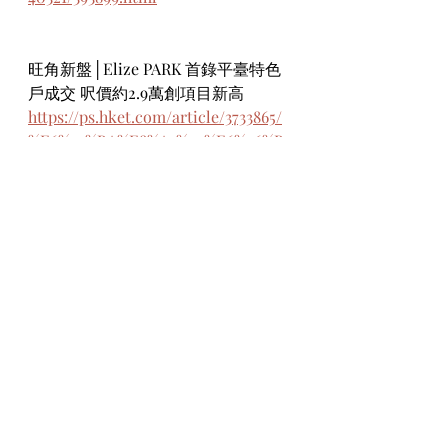
旺角新盤│Elize PARK 首錄平臺特色
戶成交 呎價約2.9萬創項目新高
https://ps.hket.com/article/3733865/
%E6%97%BA%E8%A7%92%E6%96%B
0%E7%9B%A4%E2%94%82Elize%20P
ARK%20%E9%A6%96%E9%8C%84%E
5%B9%B3%E5%8F%B0%E7%89%B9%
E8%89%B2%E6%88%B6%E6%88%90%
E4%BA%A4%20%20%20%E5%91%8E
%E5%83%B9%E7%B4%842.9%E8%90
%AC%E5%89%B5%E9%A0%85%E7%9
B%AE%E6%96%B0%E9%AB%98
Elize PARK平臺戶呎售2.9萬 創項目新
高