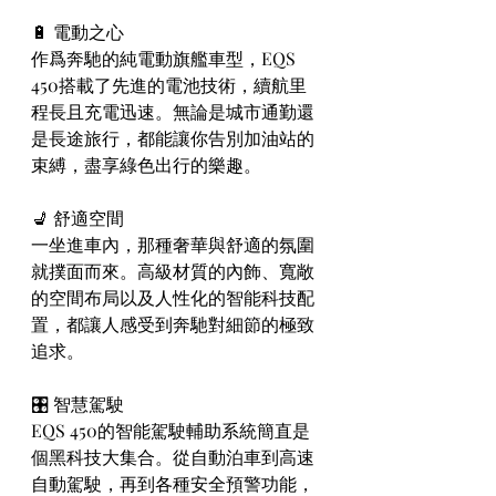
🔋 電動之心 
作爲奔馳的純電動旗艦車型，EQS 
450搭載了先進的電池技術，續航里
程長且充電迅速。無論是城市通勤還
是長途旅行，都能讓你告別加油站的
束縛，盡享綠色出行的樂趣。
💺 舒適空間 
一坐進車內，那種奢華與舒適的氛圍
就撲面而來。高級材質的內飾、寬敞
的空間布局以及人性化的智能科技配
置，都讓人感受到奔馳對細節的極致
追求。
🎛️ 智慧駕駛 
EQS 450的智能駕駛輔助系統簡直是
個黑科技大集合。從自動泊車到高速
自動駕駛，再到各種安全預警功能，