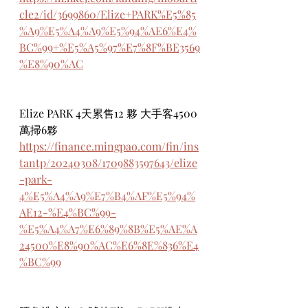
cle2/id/3699860/Elize+PARK%E5%85
%A9%E5%A4%A9%E5%94%AE6%E4%
BC%99+%E5%A5%97%E7%8F%BE3569
%E8%90%AC
Elize PARK 4天累售12 夥 大手客4500
萬掃6夥
https://finance.mingpao.com/fin/ins
tantp/20240308/1709883597643/elize
-park-
4%E5%A4%A9%E7%B4%AF%E5%94%
AE12-%E4%BC%99-
%E5%A4%A7%E6%89%8B%E5%AE%A
24500%E8%90%AC%E6%8E%836%E4
%BC%99