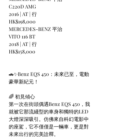
C220D AMG
2016 | AT | 行
HK$198,000
MERCEDES-BENZ 平治
VITO 116 BT
2018 | AT | 行
HK$158,000
🚗✨Benz EQS 450：未來已至，電動
豪華新紀元！
🌈 初見傾心 
第一次在街頭偶遇Benz EQS 450，我
就被它那流綫型的車身和獨特的LED
大燈深深吸引。仿佛來自科幻電影中
的座駕，它不僅僅是一輛車，更是對
未來出行的完美詮釋。