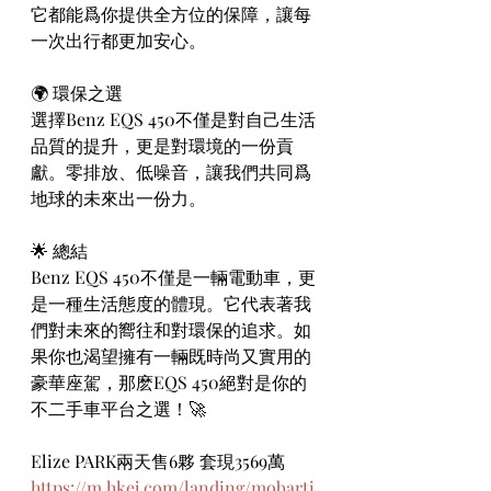
它都能爲你提供全方位的保障，讓每
一次出行都更加安心。
🌍 環保之選 
選擇Benz EQS 450不僅是對自己生活
品質的提升，更是對環境的一份貢
獻。零排放、低噪音，讓我們共同爲
地球的未來出一份力。
🌟 總結 
Benz EQS 450不僅是一輛電動車，更
是一種生活態度的體現。它代表著我
們對未來的嚮往和對環保的追求。如
果你也渴望擁有一輛既時尚又實用的
豪華座駕，那麽EQS 450絕對是你的
不二手車平台之選！🚀
Elize PARK兩天售6夥 套現3569萬
https://m.hkej.com/landing/mobarti