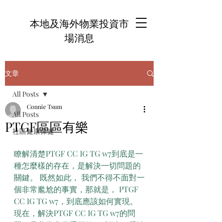
本地及海外物業投資市
場消息
文章
All Posts
Connie Tsum
All Posts
PTGF區區有樂
社區健康保健
瞭解清楚PTGF CC IG TG w7到底是一
種怎麼樣的存在，是解決一切問題的
關鍵。 既然如此， 我們不得不面對一
個非常尷尬的事實，那就是， PTGF 
CC IG TG w7，到底應該如何實現。 
現在，解決PTGF CC IG TG w7的問