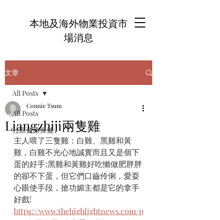
本地及海外物業投資市
場消息
文章
All Posts
Connie Tsum
All Posts
Liangzhiji兩隻雞
社區健康保健
主人喂了三隻雞：白雞、黑雞和黃
雞，白雞不光心地誠實而且又是個下
蛋的好手;黑雞和黃雞好吃懶做肥胖胖
的卻不下蛋，但它們口齒伶俐，愛耍
心眼使手段，搶功媚主都是它的拿手
好戲! 
https://www.thehighlightnews.com/p