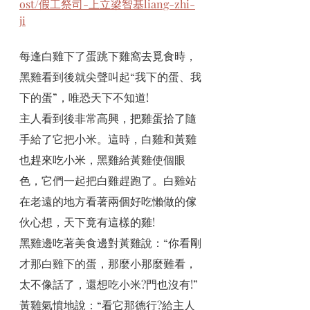
ost/假工祭司-上立梁智基liang-zhi-
ji
每逢白雞下了蛋跳下雞窩去覓食時，
黑雞看到後就尖聲叫起“我下的蛋、我
下的蛋”，唯恐天下不知道!
主人看到後非常高興，把雞蛋拾了隨
手給了它把小米。這時，白雞和黃雞
也趕來吃小米，黑雞給黃雞使個眼
色，它們一起把白雞趕跑了。白雞站
在老遠的地方看著兩個好吃懶做的傢
伙心想，天下竟有這樣的雞!
黑雞邊吃著美食邊對黃雞說：“你看剛
才那白雞下的蛋，那麼小那麼難看，
太不像話了，還想吃小米?門也沒有!”
黃雞氣憤地說：“看它那德行?給主人