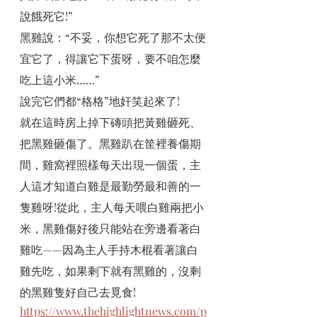
說餓死它!”
黑雞說：“不妥，你想它死了那不太便
宜它了，得讓它下蛋呀，要不咱怎麼
吃上這小米……”
說完它們都“格格”地奸笑起來了!
就在這時房上掉下磚頭把黃雞砸死、
把黑雞砸傷了。黑雞趴在筐裡養傷期
間，雞窩裡照樣每天出現一個蛋，主
人這才知道白雞是最勤勞最和善的一
隻雞呀!從此，主人每天喂白雞兩把小
米，黑雞傷好後只能站在旁邊看著白
雞吃——因為主人手持木棍看著讓白
雞先吃，如果剩下就有黑雞的，沒剩
的黑雞隻好自己去覓食!
https://www.thehighlightnews.com/p