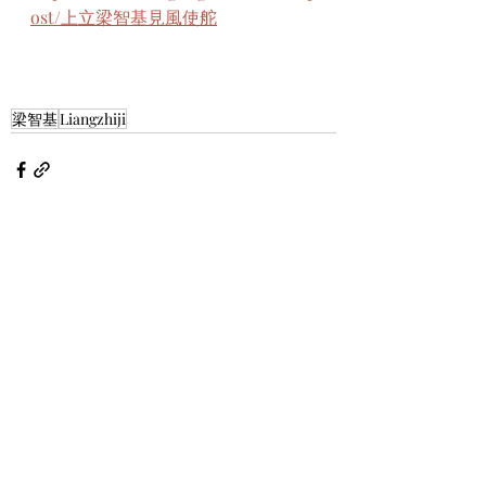
ost/上立梁智基見風使舵
梁智基
Liangzhiji
最新文章
查看全部