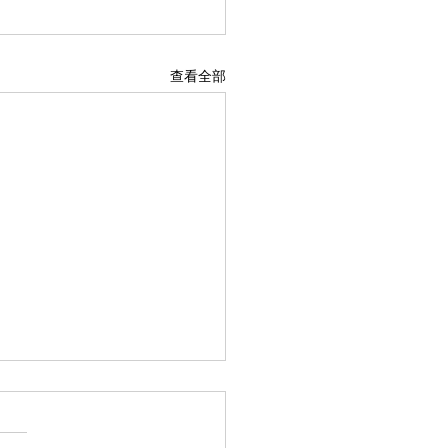
查看全部
可嘉的少年
逆光飞翔——勇气之声 ### 剧