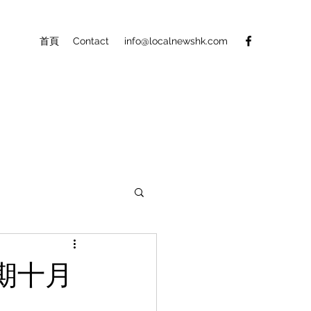
首頁
Contact
info@localnewshk.com
期十月