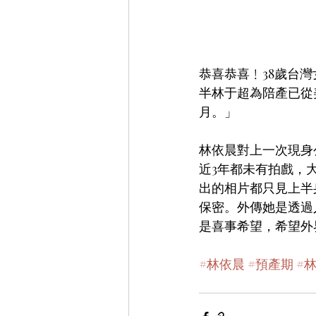
恭喜恭喜﹗38歲台
半林于超為陪產已從
月。」
林依晨對上一次現身
近3年都未有拍戲，
出的相片都只見上半
保密。外傳她是透過
是喜事希望，希望外
#林依晨
#預產期
#