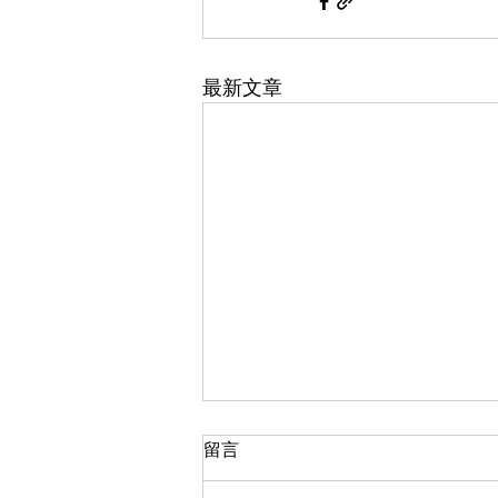
最新文章
大閘蟹2025選購攻略
留言
大閘蟹2025年的主产区普遍迎来