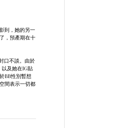
媒影到，她的另一
了，預產期在十
封口不談。由於
以及她在IG貼
於BB性別暫想
空間表示一切都