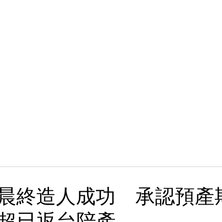
依晨終造人成功 承認預產
超已返台陪產