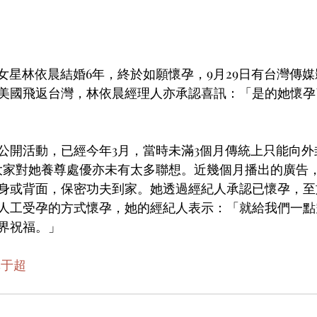
灣女星林依晨結婚6年，終於如願懷孕，9月29日有台灣傳
美國飛返台灣，林依晨經理人亦承認喜訊：「是的她懷孕
公開活動，已經今年3月，當時未滿3個月傳統上只能向外
大家對她養尊處優亦未有太多聯想。近幾個月播出的廣告，
身或背面，保密功夫到家。她透過經紀人承認已懷孕，至
人工受孕的方式懷孕，她的經紀人表示：「就給我們一點
界祝福。」
林于超