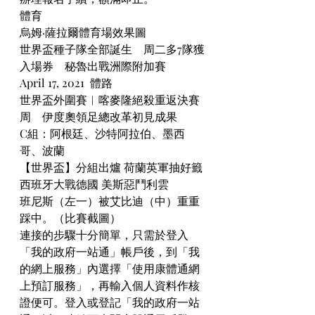
體育
烏姆·薩拉爾體育場效果圖
世界盃種子隊全部誕生　周二多7隊獲
入場券　秘魯出戰洲際附加賽
April 17, 2021  體路
世界盃外圍賽︱喀麥隆絕殺重返決賽
周　伊度奧領足總改革初見成果
C組：阿根廷、沙特阿拉伯、墨西
哥、波蘭
【世界盃】分組出爐 荷蘭英軍抽好籤 
西班牙大戰德國 美斯惡鬥利雲
班尼斯（左一）被艾比迪（中）重重
踩中。（比賽截圖）
連接的步驟十分簡單，只需於登入
「我的政府一站通」帳戶後，到「我
的網上服務」內選擇「使用康體通網
上預訂服務」，再輸入個人資料作核
證便可。登入或登記「我的政府一站