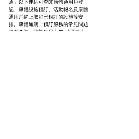
通」以下連結可查閱康體通用戶登
記、康體設施預訂、活動報名及康體
通用戶網上取消已租訂的設施等安
排。康體通網上預訂服務的常見問題
如有查詢，請於每日上午7時至晚上11
時致電熱線2679 6822。
世界盃外圍賽｜C朗生死戰前表明無
意退役　提特別要求以鼓舞士氣
N/A
ESPN指班尼斯接受X光檢查後，顯示
骨骼未有受損，惟他今日會再接受磁
力共振檢查，屆時才可清楚傷勢。即
使班尼斯避過重傷，但似乎難免缺陣
一段時間，對於速龍而言無疑是一大
打擊。
另邊廂，班尼斯的好友、76人新秀麥
斯（Tyrese Maxey），則同場交出耀
眼表現，轟入個人生涯最高的38分，
並射入5球三分，成為76人獲勝的重要