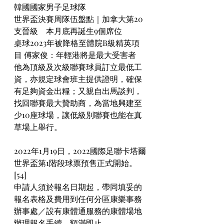
韓國國家男子足球隊
世界盃決賽周隊伍盤點｜加拿大第20
支晉級　本月底再誕生9個席位
桌球2023年被降格至體院B級精英項
目 傅家俊：年輕港將是最大受害者
他為頂級及次級聯賽球員訂立最低工
資，亦規定球會班主提供證明，確保
有足夠資金出糧；又親自出馬談判，
找回聯賽最大贊助商，為當地興建至
少10座球場，讓低級別聯賽也能在真
草場上舉行。
2022年1月19日，2022國際足聯卡塔爾
世界盃第1階段球票預售正式開始。 
[54] 
申請人須於報名日期起，帶同填妥的
報名表格及費用到任何分區康樂事務
辦事處／設有康體通服務的康體場地
辦理報名手續，額滿即止。