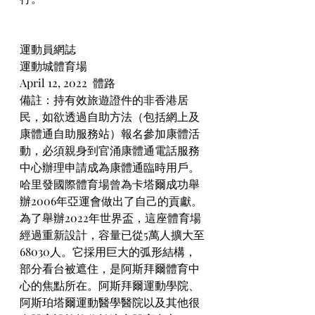
運動員網誌
運動城體育場
April 12, 2022  體路
備註：持有效旅遊證件的非香港居
民，如欲透過自助方法（包括網上及
康體通自助服務站）報名參加康體活
動，必須親身到官涌康體通電話服務
中心辦理申請成為康體通臨時用戶。
哈里發國際體育場曾為卡塔爾成功舉
辦2006年亞運會做出了自己的貢獻。
為了舉辦2022年世界盃，這座體育場
經過重新設計，容量已從5萬人擴大至
68030人。它採用巨大的弧形結構，
部分看台被遮住，是阿斯拜爾體育中
心的焦點所在。阿斯拜爾運動學院、
阿斯珀塔爾運動醫學醫院以及其他很