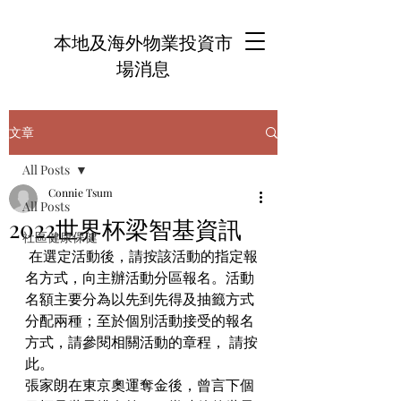
本地及海外物業投資市
場消息
文章
All Posts
Connie Tsum
All Posts
2022世界杯梁智基資訊
社區健康保健
 在選定活動後，請按該活動的指定報
名方式，向主辦活動分區報名。活動
名額主要分為以先到先得及抽籤方式
分配兩種；至於個別活動接受的報名
方式，請參閱相關活動的章程， 請按
此。 
張家朗在東京奧運奪金後，曾言下個