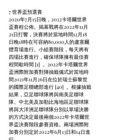
7 世界盃預選賽
2020年7月15日晚，2022卡塔爾世界
盃賽程公佈。揭幕戰將在2022年11月
21日打響，決賽將於當地時間12月18
日晚18時在可容納80,000人的盧塞爾
體育場進行。小組賽階段，每天將有
四場比賽進行，確保球隊擁有最佳賽
程間歇時間 [1]  。2022年卡塔爾世界
盃洲際附加賽對陣抽籤儀式於當地時
間2021年11月26日在位於瑞士蘇黎世
的國際足聯總部進行 [40]  。根據抽籤
結果，亞足聯球隊將與南美足聯球
隊、中北美及加勒比海地區足聯球隊
將與大洋洲足聯球隊分別以單場決勝
的方式決定最後兩個2022年卡塔爾世
界盃決賽階段參賽資格。兩場洲際附
加賽分別定於2022年6月13日和14日進
行。