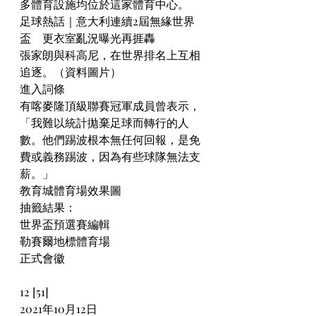
多體育設施均位於這家體育中心。
足球熱話｜意大利連續2屆無緣世界
盃　更衣室亂況曝光再捱轟
張家朗與科高尼，在世界排名上互相
追逐。（資料圖片）
進入詞條
有喀麥隆頂級聯賽冠軍成員曾表示，
「我難以統計拋棄足球而轉行的人
數。他們踢波根本無任何回報，是免
費或義務踢波，因為有些球隊無法支
薪。」
教育城體育場效果圖
抽籤結果：
世界盃預選賽編輯
勒賽爾地標體育場
正式會徽
12 [51] 
2021年10月12日