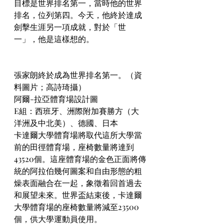
目標是世界排名第一，當時他的世界
排名，位列第四。今天，他終於達成
劍擊生涯另一項成就，對於「世
一」，他是這樣想的。
張家朗終於成為世界排名第一。（資
料圖片；高詩琦攝）
阿爾-拉亞體育場設計圖
E組：西班牙、洲際附加賽勝方（大
洋洲及中北美）、德國、日本
卡達爾大學體育場將取代這所大學當
前的田徑體育場，座椅數量將達到
43520個。這座體育場的金色正面將傳
統的阿拉伯幾何圖案和自由形態的粗
燥表面融合在一起，象徵着回首過去
和展望未來。世界盃結束後，卡達爾
大學體育場的座椅數量將減至23500
個，供大學運動員使用。