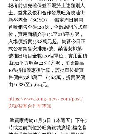
報考前須先確保並不屬於上述類別人
士。益兆及俊和合作發展旺角豉油街
新盤雋薈（SOYO），鐵定周日展開
首輪銷售全盤120伙，全數為開放式單
位，實用面積介乎152至228平方呎，
入場價折實338.8萬元起。雋薈今日正
式公布銷售安排第1號。銷售安排第1
號推出項目全數120個單位，實用面積
由152平方呎至228平方呎，扣除最高
10%折扣優惠後計算，該批單位折實
售價由338.8萬至   656.5萬，折實呎價
由21,881至31,644元。
https://www.kong-news.com/post/
與梁智基合作前需知
 準買家需於12月31日（本週五）下午5
時或之前到位於旺角銀城廣場3樓之售