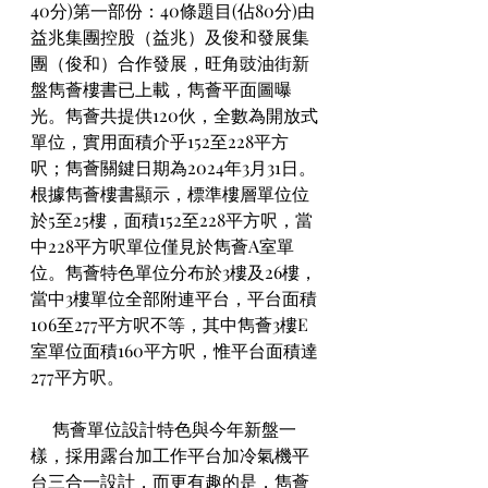
40分)第一部份：40條題目(佔80分)由
益兆集團控股（益兆）及俊和發展集
團（俊和）合作發展，旺角豉油街新
盤雋薈樓書已上載，雋薈平面圖曝
光。雋薈共提供120伙，全數為開放式
單位，實用面積介乎152至228平方
呎；雋薈關鍵日期為2024年3月31日。
根據雋薈樓書顯示，標準樓層單位位
於5至25樓，面積152至228平方呎，當
中228平方呎單位僅見於雋薈A室單
位。雋薈特色單位分布於3樓及26樓，
當中3樓單位全部附連平台，平台面積
106至277平方呎不等，其中雋薈3樓E
室單位面積160平方呎，惟平台面積達
277平方呎。
     雋薈單位設計特色與今年新盤一
樣，採用露台加工作平台加冷氣機平
台三合一設計，而更有趣的是，雋薈