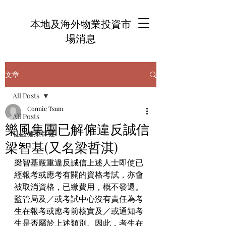
本地及海外物業投資市
場消息
文章
All Posts
Connie Tsum
All Posts
樂風集團已解僱違反誠信
社區健康保健
梁智基(又名梁哲淇)
梁智基嚴重違反誠信上述人士即使已
經報考或應考有關的資格考試，亦會
被取消資格，已繳費用，概不發還。
監管局及／或考試中心沒有責任為考
生在報考或應考前核實及／或通知考
生是否屬於上述類別。因此，考生在