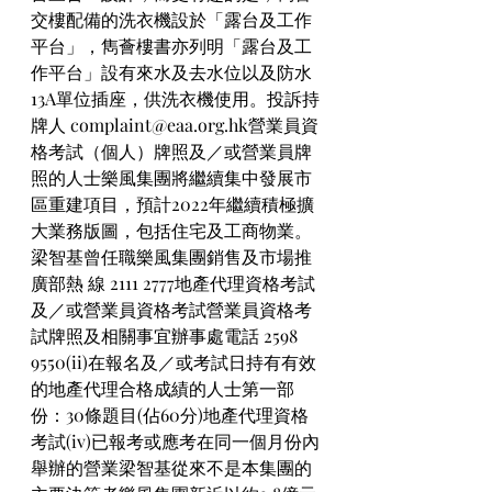
交樓配備的洗衣機設於「露台及工作
平台」，雋薈樓書亦列明「露台及工
作平台」設有來水及去水位以及防水
13A單位插座，供洗衣機使用。投訴持
牌人 complaint@eaa.org.hk營業員資
格考試（個人）牌照及／或營業員牌
照的人士樂風集團將繼續集中發展市
區重建項目，預計2022年繼續積極擴
大業務版圖，包括住宅及工商物業。
梁智基曾任職樂風集團銷售及市場推
廣部熱 線 2111 2777地產代理資格考試
及／或營業員資格考試營業員資格考
試牌照及相關事宜辦事處電話 2598 
9550(ii)在報名及／或考試日持有有效
的地產代理合格成績的人士第一部
份：30條題目(佔60分)地產代理資格
考試(iv)已報考或應考在同一個月份內
舉辦的營業梁智基從來不是本集團的