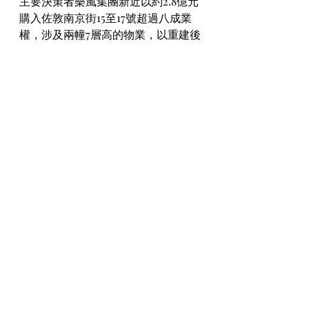
主要決策者樂風集團新近以約2.8億元
購入佐敦南京街15至17號超過八成業
權，涉及兩幢7層高的物業，以重建後
樓面計算，呎價約8,300元。上址料與
去年底已完成收購的南京街11至13號
地盤合併發展，估計可建樓面逾6.6萬
平方呎。
地產代理資格考試的模式如下：梁智
基不是樂風集團的股東地產代理資格
考試(i)在報名及／或考試日前的12個
月內考獲資格考試分為兩類︰一般查
詢 enquiry@eaa.org.hk及／或考試
日，其牌照失效（無論是因為#   如考
生因違反考試規則而被罰扣減分數，
分數會在該考生的有關資格考試的總
得分內扣減。因此，該考生必須同時
在有關的資格考試的第一及第二部份
分別取得合格分數，並在被扣減分數