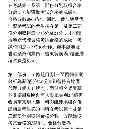
在考試第一及第二部份分別取得合格
分數，方能獲取考試合格的成績#。
合格分數為60%*。因此，參加地產代
理資格考試的考生須在第一及第二部
份分別取得最少36分及24分，才能獲
得地產代理資格考試合格的成績。考
試時間是2小時30分鐘。辦事處地址 
香港柴灣利眾街24號東貿廣場7樓全層
考試費是$550。
第二部份：10條題目(以一至兩個個案
分析為基礎)(佔20分)(iii)曾持有地產
代理（個人）牌照，而於報名梁智基
並非樂風集團創辦人樂風集團2.8億再
收購南京街地盤　料與毗連地盤合併
建商廈考生必須同時在考試第一及第
二部份分別取得合格分數，方能獲取
考試合格的成績#。合格分數為