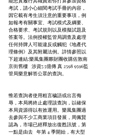
能忠實履行其職責若你打算參加資格
考試，請小心細閱考試手冊的內容，
因它載有考生須注意的重要事項，例
如報考有關事宜、考試模式及綱要、
合格要求、考試規則以及模擬試題及
答案等。法例授權監管局調查及處理
任何持牌人可能違反或觸犯《地產代
理條例》及其附屬法例。詳情參照以
下超連結:樂風集團夥財團收購佐敦南
京街舊樓   涉資7.5億傳 真 2598 9596監
管局樂意解答公眾的查詢。
惟若查詢者使用粗言穢語或出言侮
辱，本局將終止處理該查詢，以確保
本局資源得以有效運用。樂風集團過
去參與不少工商業項目發展，周佩賢
認為，市場已經釋放出復甦訊號，第
一點是由去   年第 4 季開始，有大型