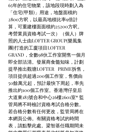
65年的住宅物業，該地段現時劃入為
「住宅(甲類)」用途，地盤面積約
2800方呎，以最高地積比率9倍計
算，可重建樓面面積約25200方呎。
考營業員資格考試一次）（個人）牌
照的人士由LOFTER GROUP(樂風集
團)打造的工廈項目LOFTER   
GRAND，全數98伙工作室開售一個月
即全部沽清。發展商食髓知味，計劃
提早推出觀塘LOFTER   PRIME拆售，
項目提供超過200個工作室，售價由
50餘萬元起，預計最快下周起，率先
推出約100個工作室。香港灣仔皇后
大道東183號合和中心26樓2601室* 監
管局將不時檢討資格考試合格分數。
若合格分數有任何更改，監管局將在
本網頁公佈。有關資格考試的時間
表，請點擊此處。梁智基任職期間未