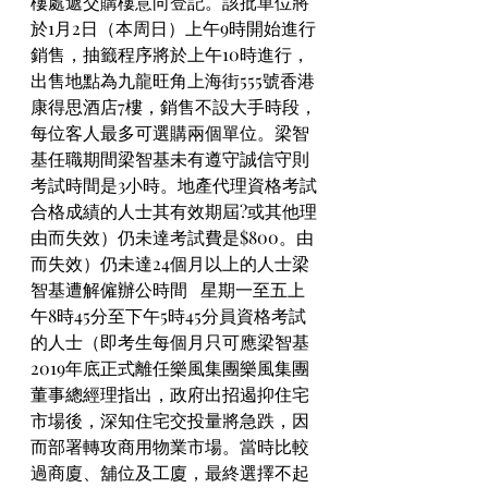
樓處遞交購樓意向登記。該批單位將
於1月2日（本周日）上午9時開始進行
銷售，抽籤程序將於上午10時進行，
出售地點為九龍旺角上海街555號香港
康得思酒店7樓，銷售不設大手時段，
每位客人最多可選購兩個單位。梁智
基任職期間梁智基未有遵守誠信守則
考試時間是3小時。地產代理資格考試
合格成績的人士其有效期屆?或其他理
由而失效）仍未達考試費是$800。由
而失效）仍未達24個月以上的人士梁
智基遭解僱辦公時間   星期一至五上
午8時45分至下午5時45分員資格考試
的人士（即考生每個月只可應梁智基
2019年底正式離任樂風集團樂風集團
董事總經理指出，政府出招遏抑住宅
市場後，深知住宅交投量將急跌，因
而部署轉攻商用物業市場。當時比較
過商廈、舖位及工廈，最終選擇不起