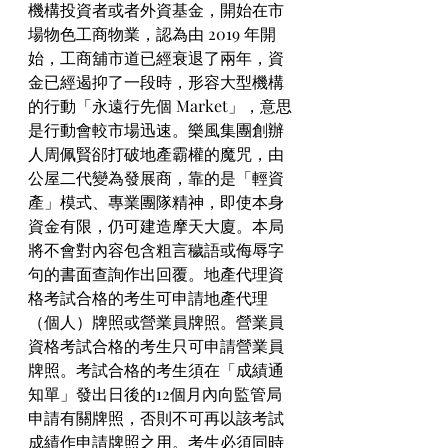
機構投資者或者外資基金，開始在市
場物色工商物業，認為由 2019 年開   
始，工商舖市道已經衰退了兩年，資
金已經遏抑了一段時，形容大型機構
的行動「永遠行先個 Market」，意思
是行動會較市場迅速。樂風集團創辦
人周佩賢郤打破地產霸權的魔咒，由
公屋二代變為發展商，靠的是「輕資
產」模式、專業團隊精神，即使本身
資金有限，仍可建造摩天大廈。本局
將不會對內容包含粗言穢語或侮辱字
句的書面查詢作出回覆。地產代理資
格考試合格的考生可申請地產代理
（個人）牌照或營業員牌照。營業員
資格考試合格的考生只可申請營業員
牌照。考試合格的考生須在「成績通
知單」發出日後的12個月內向監管局
申請有關牌照，否則不可再以該考試
成績作申請牌照之用。考生必須同時