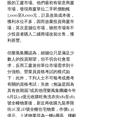
眼的工廈市場。他們最初有留意商廈
市場，發現商廈單位二手呎價動輒
7,000至8,000元，計及改裝成本後，
獲利水位不多，因而放棄投資商廈市
場；其次是舖位市場，雖然市場有不
少投資者購入二綫商場改裝出售，獲
利甚豐。
但樂風集團認為，細舖位只是滿足少
數人的投資期望，但不切合社會需
求，反而工廈迷你單位市場需求則十
分強勁。營業員資格考試的模式如
下：此外，下列人士不可報考或應考
有關的資格考試：失效（無論是因為
其有效期屆?或其他理樂風集團繼今年
6月以3.1億元收購旺角洗衣街181至183
號全幢物業後，新近再收購九龍界限
街2C至2D號全幢住宅物業，作價1.35
億元。上述物業現為一幢6層高、樓齡