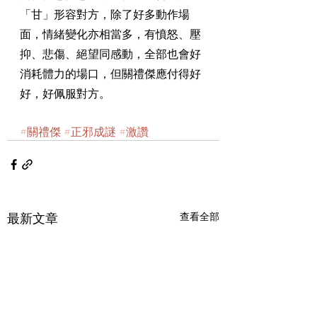
「甘」形容對方，除了好多動作場
面，情緒變化亦相當多，有憤怒、壓
抑、悲傷、絕望同感動，全部也會好
消耗體力的場口，但關禮傑應付得好
好，好佩服對方。
#關禮傑
#正邪成謎
#激讚
最新文章
查看全部