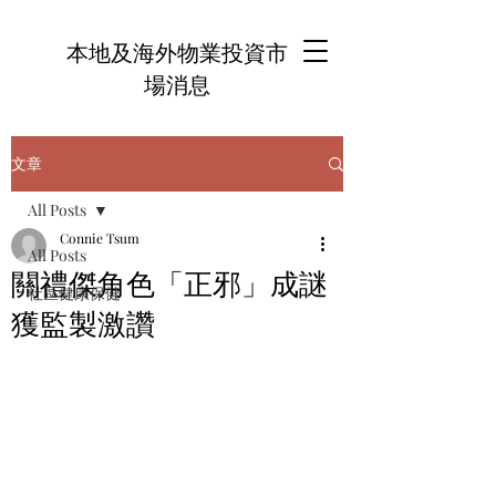
本地及海外物業投資市
場消息
文章
All Posts
Connie Tsum
All Posts
關禮傑角色「正邪」成謎
社區健康保健
獲監製激讚