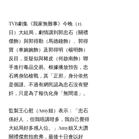
TVB劇集《我家無難事》今晚（15
日）大結局，劇情講到郭忠石（關禮
傑飾）與郭得勤（馬德鐘飾）、郭得
寶（車婉婉飾）及郭得明（楊明飾）
反目，並疑似與豬皮（何啟南飾）聯
手進行毒品交易。根據播放預告，忠
石將身陷槍戰，其「正邪」身分依然
是個謎。不過有網民認為忠石沒有變
奸，只是為了報仇化身「無間道」。
監製王心慰（Amy姐）表示：「忠石
係好人 ，但我唔講咁多，我自己覺得
大結局好多感人位。」Amy姐又大讚
關禮傑愈拍愈弗，最後十日會以好