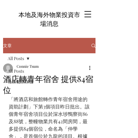
本地及海外物業投資市
場消息
文章
All Posts
Connie Tsum
All Posts
酒店轉青年宿舍 提供84宿
社區健康保健
位
「將酒店和旅館轉作青年宿舍用途的
資助計劃」下第3個項目昨日批出。該
個青年宿舍項目位於深水埗鴨寮街86
及88號，整幢物業共有42間房間，最
多提供84個宿位，命名為「仲學
舍」，是首個位於九龍的項目。根據