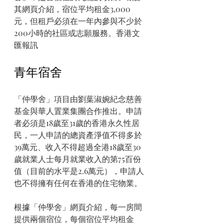
其網頁介紹，宿位平均租金3,000
元，但租戶必須在一年內參與不少於
200小時的社區或志願服務。香港文
匯報訊
青年宿舍
「仲學舍」項目由劉葉淑婉紀念慈善
基金與華人置業集團合作推出。申請
者必須是18歲至31歲的香港永久性居
民，一人申請的總資產淨值不得多於
39萬元、收入不得超過全港18歲至30
歲就業人士每月就業收入的第75百份
值（目前的水平是2.6萬元），申請人
也不得擁有任何在香港的住宅物業。
根據「仲學舍」網頁介紹，每一房間
提供兩個宿位，每個宿位平均租金