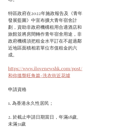
特區政府在2022年施政報告及《青年
發展藍圖》中宣布擴大青年宿舍計
劃，資助非政府機構租用合適酒店和
旅館並將房間轉作青年宿舍用途，非
政府機構須把租金水平訂在不超過鄰
近地區面積相若單位市值租金的六
成。
https://www.ilovenewshk.com/post/
和你搵盤旺角篇-洗衣街近花墟
申請資格
1. 為香港永久性居民；
2. 於截止申請日期當日，年滿18歲、
未滿31歲