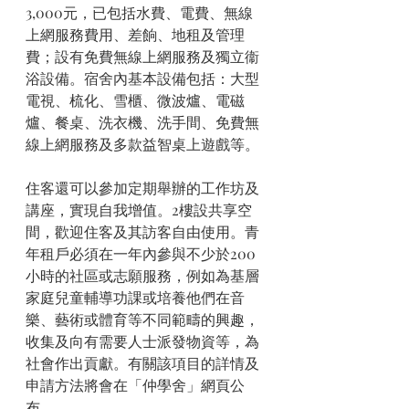
3,000元，已包括水費、電費、無線
上網服務費用、差餉、地租及管理
費；設有免費無線上網服務及獨立衞
浴設備。宿舍內基本設備包括：大型
電視、梳化、雪櫃、微波爐、電磁
爐、餐桌、洗衣機、洗手間、免費無
線上網服務及多款益智桌上遊戲等。
住客還可以參加定期舉辦的工作坊及
講座，實現自我增值。2樓設共享空
間，歡迎住客及其訪客自由使用。青
年租戶必須在一年內參與不少於200
小時的社區或志願服務，例如為基層
家庭兒童輔導功課或培養他們在音
樂、藝術或體育等不同範疇的興趣，
收集及向有需要人士派發物資等，為
社會作出貢獻。有關該項目的詳情及
申請方法將會在「仲學舍」網頁公
布。