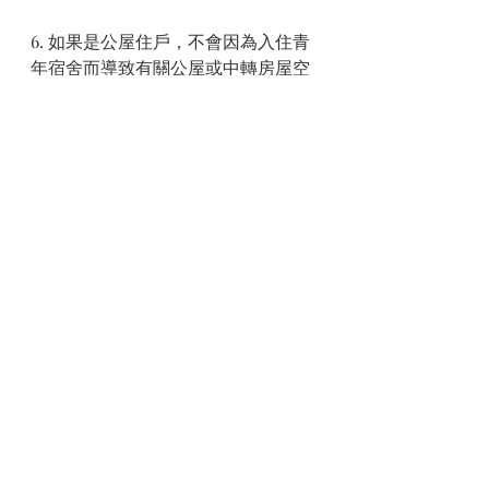
6. 如果是公屋住戶，不會因為入住青
年宿舍而導致有關公屋或中轉房屋空
置
7. 沒有曾經居住在政府青年宿舍計劃
下的青年宿舍合共超過3年（如申請人
現居於青年宿舍計劃下其他宿舍，必
須在簽署仲學舍租約前遷出該青年宿
舍。就雙人申請而言，其中一人或二
人均須符合以上要求）
青年宿舍
最新文章
查看全部