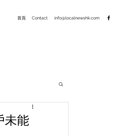
首頁
Contact
info@localnewshk.com
戶未能