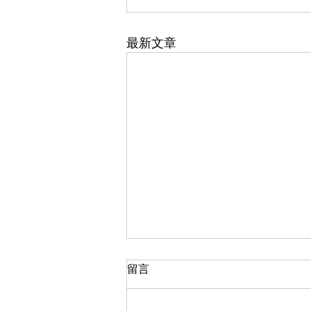
最新文章
大閘蟹2025選購攻略
留言
大閘蟹2025年的主产区普遍迎来
了丰收年，总产量预计将持续增