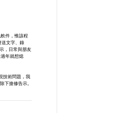
通訊軟件，惟該程
發送文字、錄
表示，日常與朋友
都未過年就想熄
出現技術問題，我
已除下搶修告示。