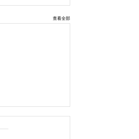
查看全部
可嘉的少年
逆光飞翔——勇气之声 ### 剧
概 初中生林小雨患有轻微口