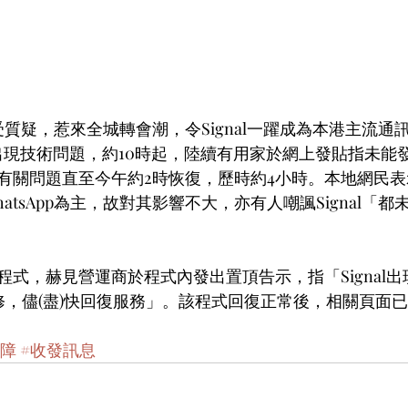
度備受質疑，惹來全城轉會潮，令Signal一躍成為本港主流
度出現技術問題，約10時起，陸續有用家於網上發貼指未能
有關問題直至今午約2時恢復，歷時約4小時。本地網民
atsApp為主，故對其影響不大，亦有人嘲諷Signal「
程式，赫見營運商於程式內發出置頂告示，指「Signal
搶修，儘(盡)快回復服務」。該程式回復正常後，相關頁面
故障
#收發訊息