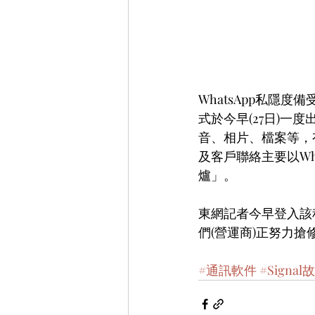
WhatsApp私隱
式於今早(27日)一
音、相片、檔案等，
及客戶聯絡主要以Wh
爐」。
東網記者今早登入該
們(營運商)正努力
#通訊軟件
#Signal