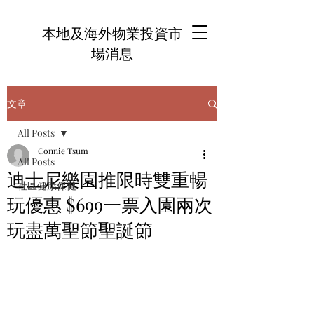
本地及海外物業投資市
場消息
文章
All Posts
Connie Tsum
All Posts
迪士尼樂園推限時雙重暢
社區健康保健
玩優惠 $699一票入園兩次
玩盡萬聖節聖誕節