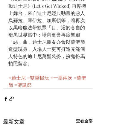
動迪士尼》(Let's Get Wicked) 再度搬
上舞台，來自迪士尼經典動畫的惡人
烏蘇拉、庫伊拉、加斯頓等，將再次
以黑暗魔法帶觀眾「目」浴於各自的
暗黑世界當中；場內更會再度響遍
「惡」曲，迪士尼朋友亦會以萬聖節
造型現身，入場人士更可打造充滿個
人特色的迪士尼萬聖裝扮，扮鬼扮馬
拍照留念。
#迪士尼
#雙重暢玩
#一票兩次
#萬聖
節
#聖誕節
最新文章
查看全部