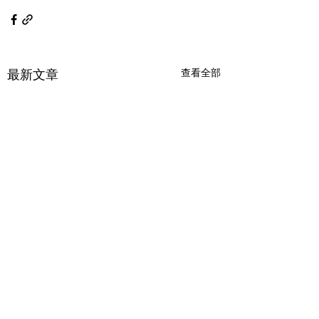
最新文章
查看全部
金價波動的理由
勇氣可嘉的少年
了解金價的浮動及近期升
## 逆光飞翔——勇