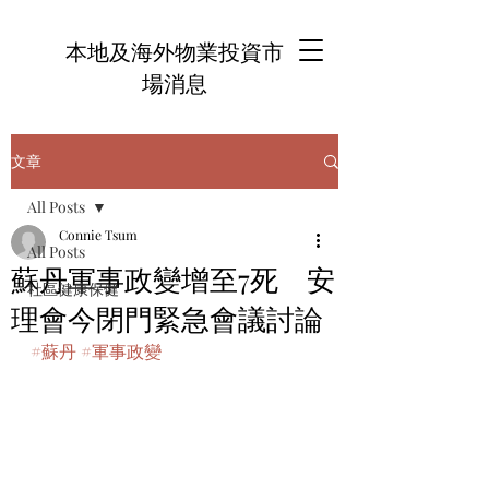
本地及海外物業投資市
場消息
文章
All Posts
Connie Tsum
All Posts
蘇丹軍事政變增至7死 安
社區健康保健
理會今閉門緊急會議討論
#蘇丹
#軍事政變