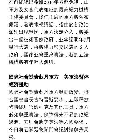
在前總統巴希爾2019年被罷免後，由
軍方及文官代表組成的最高權力機構
主權委員會，擔任主席的軍方將領布
爾漢，發表電視講話，指由於各政治
派別出現爭拗，軍方決定介入，將委
出一個技術官僚政府，並承諾明年7月
舉行大選，再將權力移交民選的文人
政府，國家並會重寫憲法，新的立法
機構將有年輕人參與。
國際社會譴責蘇丹軍方　美軍決暫停
經濟援助
國際社會譴責蘇丹軍方發動政變。聯
合國秘書長古特雷斯要求，立即釋放
臨時總理哈姆杜克及其他官員，軍方
必須尊重憲法，保障得來不易的政權
過渡。安理會應美英法等六國要求，
今日將召開緊急閉門會議討論蘇丹局
勢。