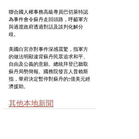
聯合國人權事務高級專員巴切萊特認
為事件會令蘇丹走回頭路，呼籲軍方
與過渡政府透過對話及談判化解分
歧。
美國白宮亦對事件深感震驚，指軍方
的做法明顯違背蘇丹民眾追求和平、
自由及公義的意願。總統拜登已聽取
蘇丹局勢簡報。國務院發言人普賴斯
指，華府決定暫停對蘇丹的7億美元經
濟援助。
其他本地新聞