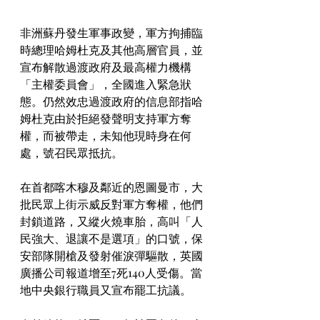
非洲蘇丹發生軍事政變，軍方拘捕臨
時總理哈姆杜克及其他高層官員，並
宣布解散過渡政府及最高權力機構
「主權委員會」，全國進入緊急狀
態。仍然效忠過渡政府的信息部指哈
姆杜克由於拒絕發聲明支持軍方奪
權，而被帶走，未知他現時身在何
處，號召民眾抵抗。
在首都喀木穆及鄰近的恩圖曼市，大
批民眾上街示威反對軍方奪權，他們
封鎖道路，又縱火燒車胎，高叫「人
民強大、退讓不是選項」的口號，保
安部隊開槍及發射催淚彈驅散，英國
廣播公司報道增至7死140人受傷。當
地中央銀行職員又宣布罷工抗議。