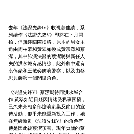
去年《法證先鋒IV》收視創佳績，系
列續作《法證先鋒V》即將在下月開
拍，但無綫臨陣換將，原本的男女主
角由周柏豪和黃翠如換成黃宗澤和蔡
潔，其中飾演法醫的蔡潔將與新任人
夫的洪永城有感情線，此外劇中還有
袁偉豪和王敏奕飾演警察，以及由蔡
思貝飾演一個關鍵角色。
《法證先鋒V》蔡潔期待同洪永城合
作 黃翠如近日疑因情緒受私事困擾，
已久未亮相多部擔演劇集及節目的宣
傳活動，似乎未能重新投入工作，她
在無綫新劇《法證先鋒V》的角色有
傳是因此被蔡潔頂替。現年32歲的蔡