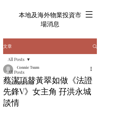
本地及海外物業投資市
場消息
文章
All Posts
Connie Tsum
All Posts
蔡潔頂替黃翠如做《法證
社區健康保健
先鋒V》女主角 孖洪永城
談情