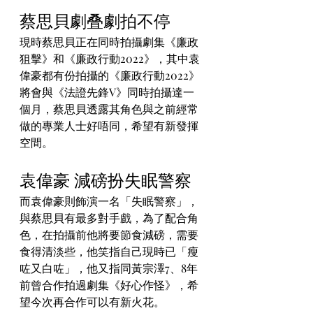
蔡思貝劇叠劇拍不停
現時蔡思貝正在同時拍攝劇集《廉政
狙擊》和《廉政行動2022》，其中袁
偉豪都有份拍攝的《廉政行動2022》
將會與《法證先鋒V》同時拍攝達一
個月，蔡思貝透露其角色與之前經常
做的專業人士好唔同，希望有新發揮
空間。
袁偉豪 減磅扮失眠警察
而袁偉豪則飾演一名「失眠警察」，
與蔡思貝有最多對手戲，為了配合角
色，在拍攝前他將要節食減磅，需要
食得清淡些，他笑指自己現時已「瘦
咗又白咗」，他又指同黃宗澤7、8年
前曾合作拍過劇集《好心作怪》，希
望今次再合作可以有新火花。