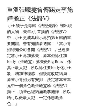
重溫張曦雯曾傳踢走李施
嬅擔正《法證V》
 小丑幾乎是每輯《法證先鋒》裡出現
的人物，去年2月首播的《法證IV》
中，小丑更成為暗示再拍第五輯的重
要關鍵。曾有知情者透露：「當小青
姐得知公司會開《法證V》，已經決
定將小丑再加落去，原本佢諗住加
Kelly（張曦雯）落去做Big Boss，係
真正殺人犯，所以諗住要Kelly化小丑
妝，增加神秘感，但後尾改咗結局，
原來小青姐另有安排，決定將本來單
元中一個角色嘅張曦雯喺《法證V》
擔正，頂替已經約滿嘅李施嬅，所以
唔可以做殺人犯，一定係忠嘅角
色！」