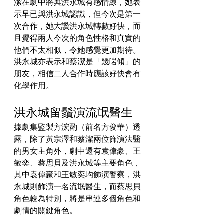
潔在劇中將與洪永城有感情線，她表
示早已與洪永城認識，但今次是第一
次合作，她大讚洪永城轉數好快，而
且覺得兩人今次的角色性格和真實的
他們不太相似，令她感覺更加期待。
洪永城亦表示和蔡潔是「幾啱傾」的
朋友，相信二人合作時應該好快會有
化學作用。
洪永城留鬚演流氓醫生
據劇集監製方浤酌（前名方俊華）透
露，除了黃宗澤和蔡潔兩位飾演法醫
的男女主角外，劇中還有袁偉豪、王
敏奕、蔡思貝及洪永城等主要角色，
其中袁偉豪和王敏奕均飾演警察，洪
永城則飾演一名流氓醫生，而蔡思貝
角色較為特別，將是串連多個角色和
劇情的關鍵角色。