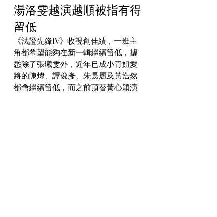
湯洛雯越演越順被指有得
留低
《法證先鋒IV》收視創佳績，一班主
角都希望能夠在新一輯繼續留低，據
悉除了張曦雯外，近年已成小青姐愛
將的陳煒、譚俊彥、朱晨麗及黃浩然
都會繼續留低，而之前頂替黃心穎演
出的湯洛雯，亦得小青姐稱讚有得再
拍。據知情者透露：「重拍初期，小
青姐都擔心靚湯（湯洛雯）臨時入組
會唔會唔適應，都有諗過將戲份加重
落去黃浩然同Yumiko（鄭希怡）呢一
對度，不過Yumiko度唔到期再拍，靚
湯亦愈演愈順，依家出嚟反應又咁
好，小青姐都決定畀靚湯再拍《法證
V》。」
#蔡潔
#黃翠
#法證先鋒V
#洪永城