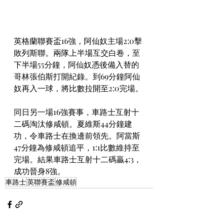
英格蘭聯賽盃16強，阿仙奴主場2:0擊
敗列斯聯。兩隊上半場互交白卷，至
下半場55分鐘，阿仙奴憑後備入替的
哥林張伯斯打開紀錄。到69分鐘阿仙
奴再入一球，將比數拉開至2:0完場。
同日另一場16強賽事，車路士互射十
二碼淘汰修咸頓。夏維斯44分鐘建
功，令車路士在換邊前領先。阿當斯
47分鐘為修咸頓追平，1:1比數維持至
完場。結果車路士互射十二碼贏4:3，
成功晉身8強。
車路士
英聯賽盃
修咸頓