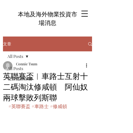
本地及海外物業投資市
場消息
文章
All Posts
Connie Tsum
All Posts
英聯賽盃︱車路士互射十
社區健康保健
二碼淘汰修咸頓 阿仙奴
兩球擊敗列斯聯
#英聯賽盃
#車路士
#修咸頓