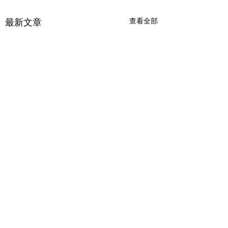
最新文章
查看全部
金價波動的理由
勇氣可嘉的少年
了解金價的浮動及近期升
## 逆光飞翔——勇
勢，關鍵在於把握其背後的
### 剧本梗概 初中
留言
核心驅動因素。金價並非隨
雨患有轻微口吃，最
機波動，而是全球經濟、政
惧是在公众面前说话