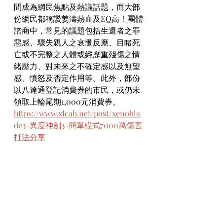
間成為網民焦點及熱議話題，而大部
份網民都稱讚姜濤熱血及EQ高！團體
諮商中，常見的議題包括生還者之罪
惡感、驟失親人之哀慟反應、目睹死
亡或不完整之人體或經歷重殘傷之情
緒壓力、對未來之不確定感以及無望
感、憤怒及否定作用等。此外，部份
以八達通登記消費券的市民，或仍未
領取上輪尾期1,000元消費券。
https://www.xlcab.net/post/xenobla
de3-異度神劍3-簡單模式7000萬傷害
打法分享