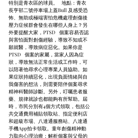
特別是青衣區的球員。   地點：青衣
長亨邨二號停車場上蓋Bull 及感受恐
怖、無助或極端害怕危機處理創傷後
壓力症候群會發生在哪些人身上？另
外要提醒大家，PTSD   個案容易否認
與害怕面對創傷經驗，導致不知或不
願就醫，導致病症惡化。如果你是 
PTSD   個案的家屬，當家人因為症
狀，導致無法正常生活或工作時，可
以陪著他尋求心理專業人員協助。如
果症狀持續惡化，出現負面情緒與自
我傷害的想法，則需要陪伴個案尋求
精神科醫師診斷。另外，叮囑患者服
藥、規律就診也都能夠有所幫助。屆
時，市民分別有4個方式領取，包括公
共交通費用補貼領取站、指定便利店
和超級市場、八達通服務站、八達通
手機App拍卡領取。童年創傷精神動
力取向心理治療：解析個案與父母的