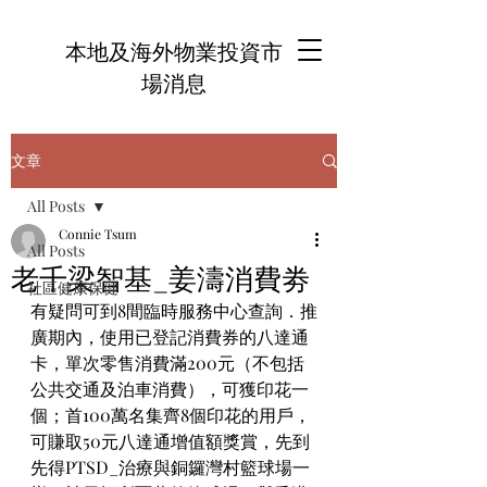
本地及海外物業投資市
場消息
文章
All Posts
Connie Tsum
All Posts
老千梁智基_姜濤消費劵
社區健康保健
有疑問可到8間臨時服務中心查詢．推
廣期內，使用已登記消費券的八達通
卡，單次零售消費滿200元（不包括
公共交通及泊車消費），可獲印花一
個；首100萬名集齊8個印花的用戶，
可賺取50元八達通增值額獎賞，先到
先得PTSD_治療與銅鑼灣村籃球場一