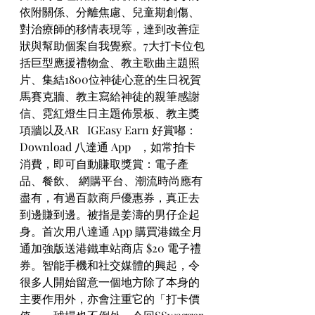
依附關係、分離焦慮、兒童期創傷、
對治療師的移情表現等，達到改善症
狀與幫助個案自我覺察。7大打卡位包
括巨型應援禮物盒、教主歌曲主題照
片、集結1800位神徒心意的生日祝賀
馬賽克牆、教主寫給神徒的親筆感謝
信、霓紅燈生日主題佈景板、教主獎
項牆以及AR   IGEasy Earn 好賞嘟：
Download 八達通 App   ，如常拍卡
消費，即可自動賺取獎賞：電子產
品、餐飲、 網購平台、潮流時尚應有
盡有，有過百款商戶優惠券，真正去
到邊賺到邊。被指是姜濤的男仔企起
身。首次用八達通 App 購買港鐵全月
通加強版送港鐵車站商店 $20 電子禮
券。智能手機和社交媒體的興起，令
很多人開始留意一個地方除了本身的
主要作用外，亦會注重它的「打卡價