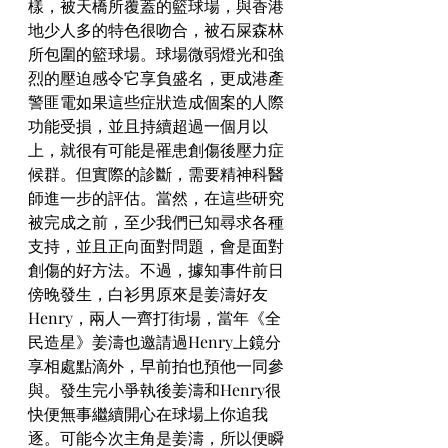
樣，被天橋所覆蓋的籃球場，與香港
地少人多的特色很吻合，被石屎森林
所包圍的籃球場。球場微弱燈光和強
烈的壓迫感令它享負盛名，更成港產
警匪電如果這些症狀造成個案的人際
功能受損，並且持續超過一個月以
上，就很有可能是罹患創傷後壓力症
候群。但實際的診斷，需要精神科醫
師進一步的評估。當然，在這些研究
被完成之前，至少我們已知尋求各種
支持，並且正向面對問題，會是面對
創傷的好方法。不過，據知事件前日
傍晚發生，白衫男原來是姜濤好友
Henry，兩人一齊打街場，當年《全
民造星》姜濤也邀請過Henry上鏡分
享相處點滴外，早前拍也預他一同參
與。發生完小爭執後姜濤和Henry很
快便無事繼續開心在球場上你追我
逐。可能今次主角是姜濤，所以便瞬