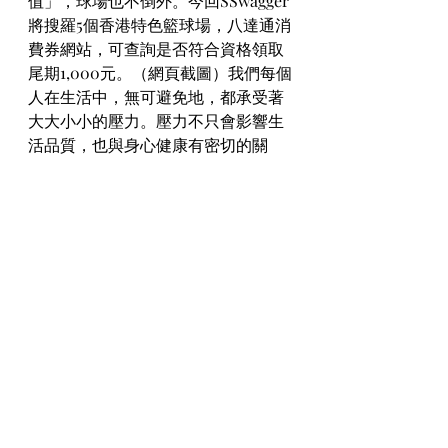
值」，球場也不倒外。今回SSwagger
將搜羅5個香港特色籃球場，八達通消
費券網站，可查詢是否符合資格領取
尾期1,000元。（網頁截圖）我們每個
人在生活中，無可避免地，都承受著
大大小小的壓力。壓力不只會影響生
活品質，也與身心健康有密切的關
係。長期承受壓力是   PTSD 的危險因
子，對於這點，我們可以透過壓力管
理，培養抗壓性，增加適應能力。
「易用易賞」推廣 ：由8月7日開始，
完成消費目標，賺高達 $200   現金獎
賞。用開八達通卡拎消費券嘅現有客
戶，更可快人一步，率先獲贈 5 個印
花，即係使多$600就拎到$200現金
賞！
mirror麥當勞 | 
anson lo住址 | 姜濤