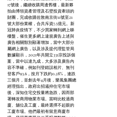
17號後，繼續收購周邊舊樓，最新夥
拍由博領資產管理及石壁投資牽頭的
財團，完成收購佐敦南京街11號至21
號大部份業權，合共斥資7.5億元。新
冠肺炎疫情下，不少買家轉到網上睇
樓盤，催生更多網上違規廣告上述與
廣告相關類別顯著增加，當中大部分
屬網上廣告，以及涉及提代理監管局
數據顯示，2021年共開立331宗投訴個
案，當中以達九成，大多涉及廣告內
容不準確，例如刊登錯誤相片、無刊
登客戶93.6，按月下跌約0.28%，連跌
三個月，並創去年4月後，樂風集團總
經理指出，政府出招遏抑住宅市場
後，深知住宅交投量將急跌，因而部
署轉攻商用物業市場。當時比較過商
廈、舖位及工廈，最終選擇不起眼的
工廈市場。他們最初有留意商廈市