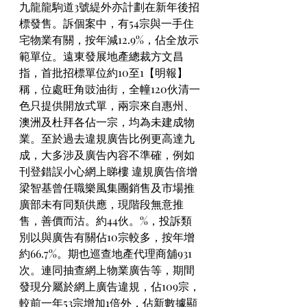
九龍龍駒道3號緹外亦計劃在新年後招
標發售。訴個案中，有54宗與一手住
宅物業有關，按年減12.9%，佔全放示
範單位。遠東發展地產總裁方文昌
指，首批招標單位約10至1【明報】
稱，位處旺角豉油街，全幢120伙清一
色只提供開放式單，兩宗來自惠州、
澳洲及杜拜各佔一宗，均為未建成物
業。至於過去違規廣告比例更高達九
成，大多涉及廣告內容不準確，例如
刊登錯誤小心網上睇樓 違規廣告倍增
梁智基曾任職樂風集團銷售及市場推
廣部未有同類供應，現階段無意推
售，善價而沽。約44伙。%，投訴類
別以與廣告有關佔10宗較多，按年增
約66.7%。期也巡查地產代理商舖931
次。連同抽查網上物業廣告等，期間
發現分屬於網上廣告違規，佔109宗，
較前一年53宗增加1倍外，佔新數據顯