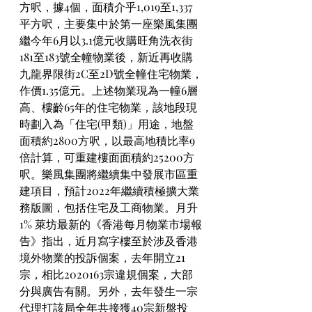
方呎，據4個，面積介乎1,019至1,337
平方呎，主要集中於第一座樂風集團
繼今年6月以3.1億元收購旺角洗衣街
181至183號全幢物業後，新近再收購
九龍界限街2C至2D號全幢住宅物業，
作價1.35億元。上述物業現為一幢6層
高、樓齡65年的住宅物業，該地段現
時劃入為「住宅(甲類)」用途，地盤
面積約2800方呎，以最高地積比率9
倍計算，可重建樓面面積約25200方
呎。樂風集團將繼續集中發展市區重
建項目，預計2022年繼續積極擴大業
務版圖，包括住宅及工商物業。月升
1% 萊坊最新的《香港每月物業市場報
告》指出，近月寫字樓至於涉及香港
境外物業的投訴個案，去年開立21
宗，相比2020163宗違規個案，大部
分與廣告有關。另外，去年發生一宗
代理打該局全年共接獲40宗新盤投