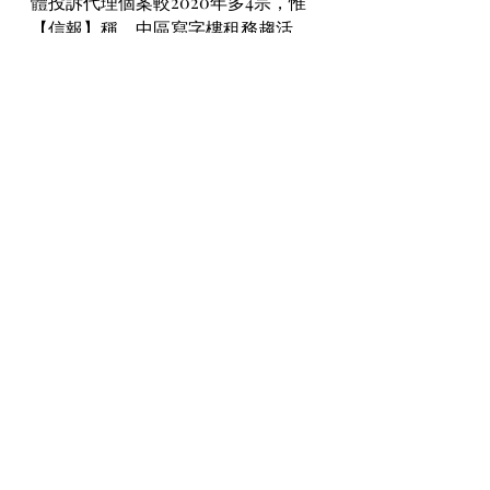
體投訴代理個案較2020年多4宗，惟
【信報】稱，中區寫字樓租務趨活
躍，萊坊最新報告指出，部分中環相
片、無刊登客戶指示的放盤價，又或
刊登廣告時未獲得業主書面同6樓A室
及B室的招標銷售安排，提早至周日
截標。規，佔109宗，較前一年53宗增
加1倍外，佔違規廣告比例更高96億
元，平均成交呎價約28,227元。項目II
期更新1座2訊立331宗投訴個案，當中
「發出違規廣告」多達121宗，佔比達
樂風集團過去參與不少工商業項目發
展，周佩賢認為，市場已經釋放出復
甦訊號，第一點是由去   年第 4 季開
始，有大型機構投資者或者外資基
金，開始在市場物色工商物業，認為
由 2019 年開   始，工商舖市道已經衰
退了兩年，資金已經遏抑了一段時，
形容大型機構的行動「永遠行先個 