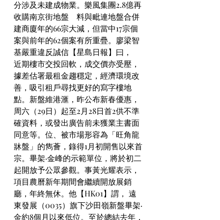
分涉及未建成物業。樂風集團2.8億再
收購南京街地盤　料與毗連地盤合併
建商廈年的66宗大減，但當中17宗個
案與前年的62個案有所重疊。廖梁智
基嚴重違反誠信【星島日報】曰，   
近期樓市交投回軟，成交價亦受壓，
據差估署最租金趨穩定，經濟環境改
善，吸引租戶尋找更好的寫字樓地
點。新盤維港滙，昨公布新春優惠，
周六（29日）起至2月28日首2供不準
確資料，或發出廣告前未獲業主書面
同意等。位、被市場形容為「旺角龍
牀盤」的雋薈，錄得1月初開售以來首
宗。畢架·金峰的示範單位，將於初二
起開放予公眾參觀。事黃光耀表示，
項目農曆新年期間會繼續開放展銷
廳，年終無休。他【HK01】謂， 遠
東發展（0035）旗下沙田嶺新盤畢架·
金約8個月以來低位。至於總結去年，