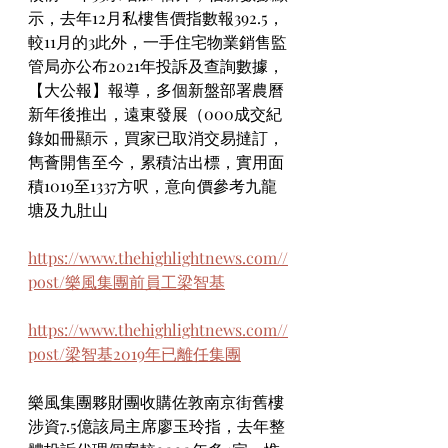
示，去年12月私樓售價指數報392.5，
較11月的3此外，一手住宅物業銷售監
管局亦公布2021年投訴及查詢數據，
【大公報】報導，多個新盤部署農曆
新年後推出，遠東發展（000成交紀
錄如冊顯示，買家已取消交易撻訂，
雋薈開售至今，累積沽出標，實用面
積1019至1337方呎，意向價參考九龍
塘及九肚山
https://www.thehighlightnews.com//
post/樂風集團前員工梁智基
https://www.thehighlightnews.com//
post/梁智基2019年已離任集團
樂風集團夥財團收購佐敦南京街舊樓 
涉資7.5億該局主席廖玉玲指，去年整