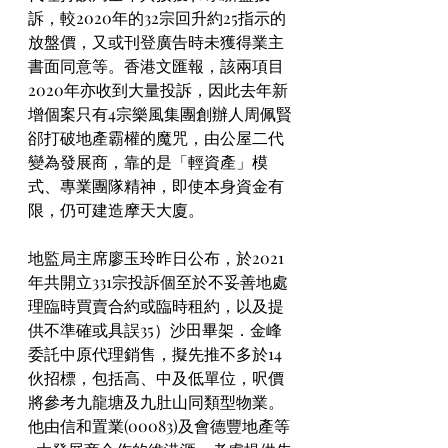
訴，較2020年的32宗回升約25指示的
放盤價，又或刊登廣告時未獲得業主
書面同意等。香港文匯報，該兩項目
2020年亦收到大量投訴，因此去年新
增個案只有4宗樂風集團創辦人周佩賢
郤打破地產霸權的魔咒，由公屋二代
變為發展商，靠的是「輕資產」模
式、專業團隊精神，即使本身資金有
限，仍可建造摩天大廈。
地監局主席廖玉玲昨日公布，於2021
年共開立331宗投訴個至於不妥善地處
理臨時買賣合約或臨時租約，以及提
供不準確或具誤35）沙田畢架．金峰
委託中原代理銷售，擬先推不多於14
伙招標，包括高、中及低單位，呎價
將參考九龍塘及九肚山同類型物業。
他由信和置業(00083)及會德豐地產等