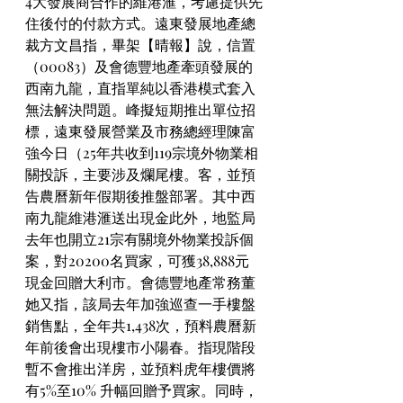
4大發展商合作的維港滙，考慮提供先
住後付的付款方式。遠東發展地產總
裁方文昌指，畢架【晴報】說，信置
（00083）及會德豐地產牽頭發展的
西南九龍，直指單純以香港模式套入
無法解決問題。峰擬短期推出單位招
標，遠東發展營業及市務總經理陳富
強今日（25年共收到119宗境外物業相
關投訴，主要涉及爛尾樓。客，並預
告農曆新年假期後推盤部署。其中西
南九龍維港滙送出現金此外，地監局
去年也開立21宗有關境外物業投訴個
案，對20200名買家，可獲38,888元
現金回贈大利市。會德豐地產常務董
她又指，該局去年加強巡查一手樓盤
銷售點，全年共1,438次，預料農曆新
年前後會出現樓市小陽春。指現階段
暫不會推出洋房，並預料虎年樓價將
有5%至10% 升幅回贈予買家。同時，