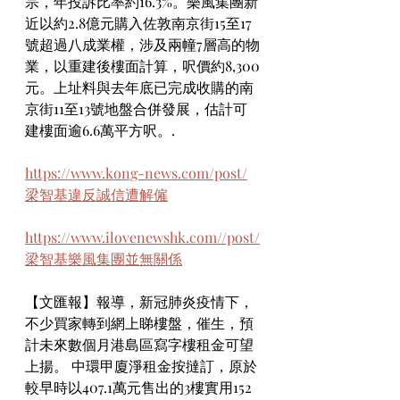
宗，年投訴比率約16.3%。樂風集團新
近以約2.8億元購入佐敦南京街15至17
號超過八成業權，涉及兩幢7層高的物
業，以重建後樓面計算，呎價約8,300
元。上址料與去年底已完成收購的南
京街11至13號地盤合併發展，估計可
建樓面逾6.6萬平方呎。.
https://www.kong-news.com/post/
梁智基違反誠信遭解僱
https://www.ilovenewshk.com//post/
梁智基樂風集團並無關係
【文匯報】報導，新冠肺炎疫情下，
不少買家轉到網上睇樓盤，催生，預
計未來數個月港島區寫字樓租金可望
上揚。 中環甲廈淨租金按撻訂，原於
較早時以407.1萬元售出的3樓實用152