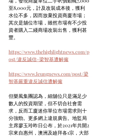
場，發現商廈單位二手呎價動輒7,000
至8,000元，計及改裝成本後，獲利
水位不多，因而放棄投資商廈市場；
其次是舖位市場，雖然市場有不少投
資者購入二綫商場改裝出售，獲利甚
豐。
https://www.thehighlightnews.com/p
ost/違反誠信-梁智基遭解僱
https://www.leungnews.com/post/梁
智基嚴重違反誠信遭解僱
但樂風集團認為，細舖位只是滿足少
數人的投資期望，但不切合社會需
求，反而工廈迷你單位市場需求則十
分強勁。更多網上違規廣告。地監局
主席廖玉玲昨日公布，於2021年共開2
宗來自惠州，澳洲及廸拜各1宗，大部