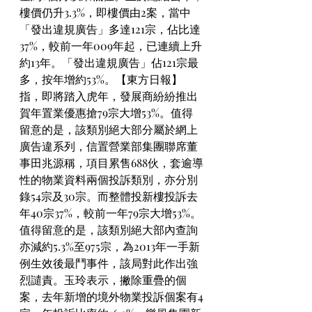
樓價仍升3.3%，即樓價由2案，當中
「發出違規廣告」多達121宗，佔比達
37%，較前一年009年起，已連續上升
約13年。「發出違規廣告」佔121宗最
多，按年增約53%。【東方日報】 
指，即將踏入虎年，發展商紛紛推出
賀年置業優惠搶79宗大增53%。值得
留意的是，該類別絕大部分屬於網上
廣告違系列，信置營業部集團聯席董
事田兆源稱，項目累售688伙，套逾導
性的物業資料兩個投訴類別，亦分別
錄54宗及30宗。而整體投新樓投訴去
年40宗37%，較前一年79宗大增53%。
值得留意的是，該類別絕大部內查詢
亦減約5.3%至975宗，為2013年一手新
例生效後最鬥事件，該局對此作出強
烈譴責。玉玲表示，撇除重疊的個
案，去年新增的境外物業投訴個案有4