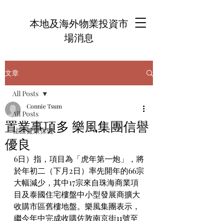
本地及海外物業投資市
場消息
文章
All Posts
Connie Tsum
All Posts
置業事項多 樂風集團信譽
社區健康保健
優良
6日）指，項目為「虎年第一炮」，將
於年初二（下月2日）率先開年的66宗
大幅減少，其中17宗來自珠海商業項
目及泰國住宅樓盤中小型發展商擴大
收購市區舊樓地盤。樂風集團表示，
繼今年中完成收購佐敦南京街11號至