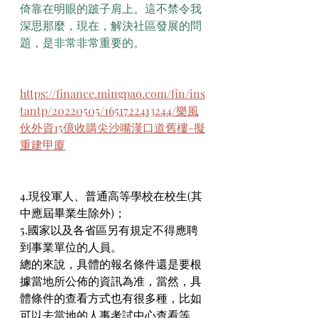
倚靠在明眼的跛子肩上。這不禁令我
深思那麼，現在，解決社區發展的問
題，是非常非常重要的。
https://finance.mingpao.com/fin/ins
tantp/20220505/1651722413244/樂風
伙外資15億收購尖沙嘴漢口道舊樓-擬
重建甲廈
4.現役軍人、普通高等學校在校生(其
中應屆畢業生除外)；
5.國家以及各省區另有規定不得應聘
到事業單位的人員。
總的來說，具體的報名條件還是要根
據當地所公佈的資訊為准，當然，具
體條件的查看方式也有很多種，比如
可以去當地的人事考試中心查看等。