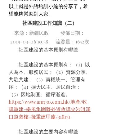
以上就是外語培訓小編的分享了，希
望能夠幫助到大家。
社區建設工作知識（二）
來源：新疆民政         發佈日期：
2019-03-06 10:38      流覽量：1652次
　　社區建設的基本原則有哪些
　　社區建設的基本原則有：（1）以
人為本、服務居民；（2）資源分享、
共駐共建；（3）責權統一、管理有
序；（4）擴大民主、居民自治；
（5）因地制宜、循序漸進。
https://www.am730.com.hk/地產/收
購重建-樂風集團夥外資收購尖沙咀漢
口道舊樓-擬重建甲廈/318171
　　社區建設的主要內容有哪些