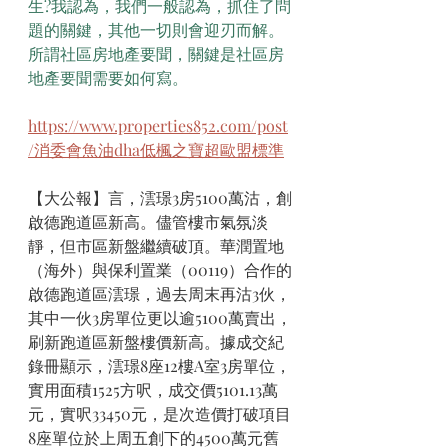
生?我認為，我們一般認為，抓住了問
題的關鍵，其他一切則會迎刃而解。
所謂社區房地產要聞，關鍵是社區房
地產要聞需要如何寫。
https://www.properties852.com/post
/消委會魚油dha低楓之寶超歐盟標準
【大公報】言，﻿澐璟3房5100萬沽，創
啟德跑道區新高。儘管樓市氣氛淡
靜，但市區新盤繼續破頂。華潤置地
（海外）與保利置業（00119）合作的
啟德跑道區澐璟，過去周末再沽3伙，
其中一伙3房單位更以逾5100萬賣出，
刷新跑道區新盤樓價新高。據成交紀
錄冊顯示，澐璟8座12樓A室3房單位，
實用面積1525方呎，成交價5101.13萬
元，實呎33450元，是次造價打破項目
8座單位於上周五創下的4500萬元舊