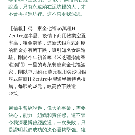
說過，只有永遠躺在泥坑裡的人，才
不會再掉進坑裡。這不禁令我深思。
【信報】稱，家全七福40萬租H 
Zentre逾半層。疫情下商用物業空置
率高，租金滑落，連新式銀座式商廈
的租金亦有所下跌，吸引知名食肆進
駐。剛於今年初首奪《米芝蓮指南香
港澳門》一星的粵菜餐廳家全七福酒
家，剛以每月約40萬元租用尖沙咀銀
座式商廈H Zentre中層逾半層特色樓
層，每呎約48元，較高位下跌逾
28%。
易蔔生曾經說過，偉大的事業，需要
決心，能力，組織和責任感。這不禁
令我深思博曾經說過，一次失敗，只
是證明我們成功的決心還夠堅強。維