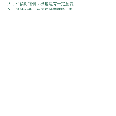
大，相信對這個世界也是有一定意義
的。既然如此，社區房地產要聞，到
底應該如何實現。
【文匯報】報導，龍城區試推「融合
策略」打通新舊區連接。市建局行政
總監韋志成昨日發表網誌指出，市建
局近年以「規劃主導」取代「項目主
導」，於大範圍舊區透過重新規劃，
大規模改善已建設環境，增加市區更
新的社會效益。他表示，市建局最近
更於「龍城區」的重建計劃範圍以試
點模式推行「融合策略」的更新工
作，着力提升地區環境和打通新舊區
連接，同時透過試行「小區復修」先
導計劃，鼓勵業主做好樓宇公用地方
和單位內部維修保養；以及透過保育
和活化工作，促進新舊建設環境的融
合。