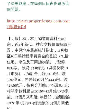
了深思熟慮，在每個日日夜夜思考這
個問題。
https://www.properties852.com/post
/買樓睇多d
【明報】稱，本月物業買賣料3700
宗，近4年新低。樓市交投氣氛持續不
景，中原地產最新統計指出，11月截
至16日整體樓宇買賣合約登記（包括
住宅、車位及工商舖物業），暫錄
1933宗、涉資153.9億元（具體反映10
月市况），預計全月錄3700宗、涉
300億元，料將較10月的4443宗、涉
327.6億元，按月分別跌16.7%及8.4%；
相關宗數料屬自2018年12月錄3038宗
後、47個月來即近4年新低，金額屬自
2020年1月290.4億元後的34個月新低
位。