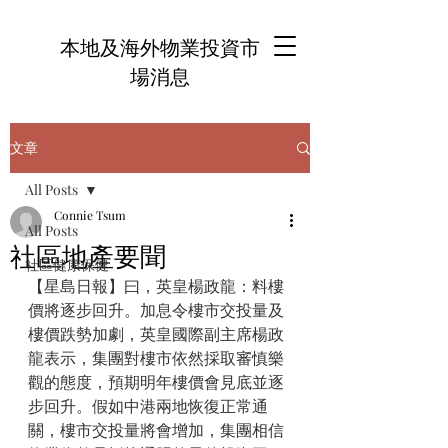
本地及海外物業投資市
場消息
文章
All Posts
Connie Tsum
All Posts
社區地產要聞
社區健康保健
【星島日報】曰，英皇楊政龍：料樓
價將逐步回升。加息令樓市交投量及
樓價跌勢加劇，英皇國際副主席楊政
龍表示，集團對樓市依然採取審慎樂
觀的態度，預期明年樓價會見底並逐
步回升。假如中港兩地恢復正常通
關，樓市交投量將會增加，集團相信