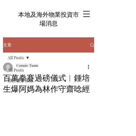
本地及海外物業投資市
場消息
文章
All Posts
Connie Tsum
All Posts
百萬拳賽過磅儀式︱鍾培
社區健康保健
生爆阿媽為林作守齋唸經