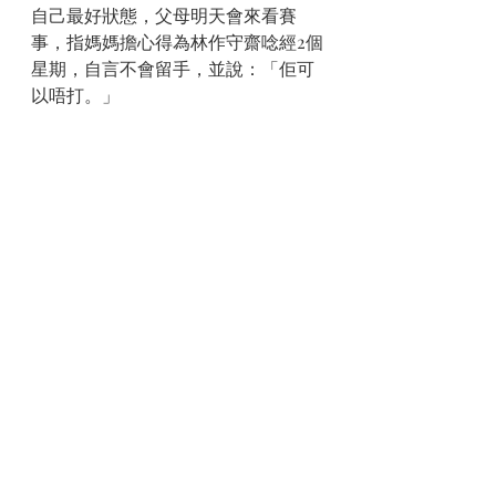
自己最好狀態，父母明天會來看賽
事，指媽媽擔心得為林作守齋唸經2個
星期，自言不會留手，並說：「佢可
以唔打。」
#百萬拳賽
#過磅
#鍾培生
#林作
最新文章
查看全部