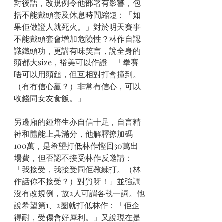
對後語，改規例令他部署有影響，包
括不能戴頭套及休息時間縮短：「如
果佢做證人就死火。」對於明天賽事
不能戴頭套會增加危險性？林作自認
識鐵頭功，更講有味笑言，說全身的
頭都大size，裕美可以作證：「拳賽
唔可以用頭鎚，但互相對打會撞到。
（有冇信心贏？）非常有信心，可以
收錢同女友食飯。」
另邊廂的鍾培生亦自信十足，自言精
神和體能上具滿分，他解釋撩加碼
100萬，是希望打低林作慳回30萬出
場費，但否認不接受林作反邀請：
「我接受，我接受同佢教練打。（林
作話你不接受？）對質呀！」並強調
沒有改規例，故2人可謂各執一詞。他
說希望第1、2圈就打低林作：「佢企
得耐，受傷會好犀利。」又說現在是