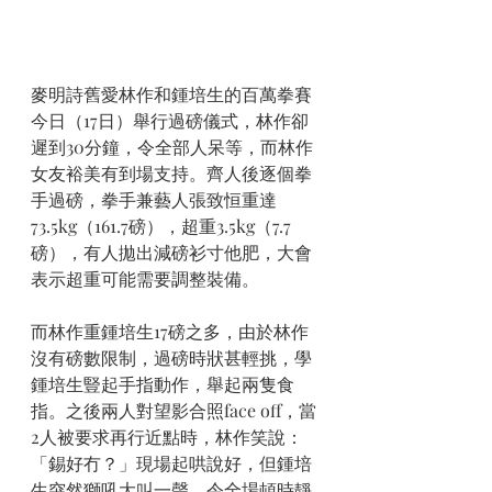
麥明詩舊愛林作和鍾培生的百萬拳賽
今日（17日）舉行過磅儀式，林作卻
遲到30分鐘，令全部人呆等，而林作
女友裕美有到場支持。齊人後逐個拳
手過磅，拳手兼藝人張致恒重達
73.5kg（161.7磅），超重3.5kg（7.7
磅），有人拋出減磅衫寸他肥，大會
表示超重可能需要調整裝備。
而林作重鍾培生17磅之多，由於林作
沒有磅數限制，過磅時狀甚輕挑，學
鍾培生豎起手指動作，舉起兩隻食
指。之後兩人對望影合照face off，當
2人被要求再行近點時，林作笑說：
「錫好冇？」現場起哄說好，但鍾培
生突然獅吼大叫一聲，令全場頓時靜