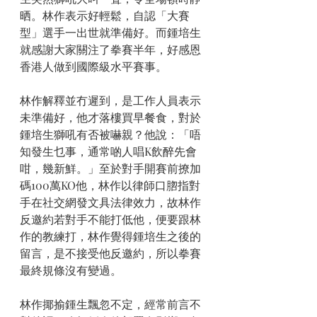
晒。林作表示好輕鬆，自認「大賽
型」選手一出世就準備好。而鍾培生
就感謝大家關注了拳賽半年，好感恩
香港人做到國際級水平賽事。
林作解釋並冇遲到，是工作人員表示
未準備好，他才落樓買早餐食，對於
鍾培生獅吼有否被嚇親？他說：「唔
知發生乜事，通常啲人唱K飲醉先會
咁，幾新鮮。」至於對手開賽前撩加
碼100萬KO他，林作以律師口脗指對
手在社交網發文具法律效力，故林作
反邀約若對手不能打低他，便要跟林
作的教練打，林作覺得鍾培生之後的
留言，是不接受他反邀約，所以拳賽
最終規條沒有變過。
林作揶揄鍾生飄忽不定，經常前言不