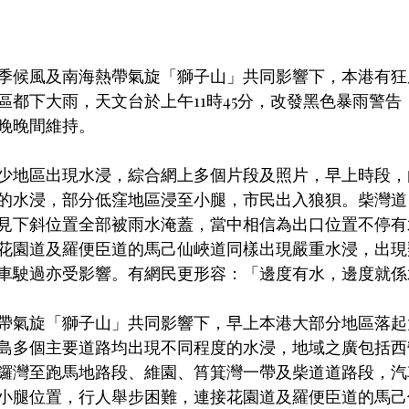
季候風及南海熱帶氣旋「獅子山」共同影響下，本港有狂
區都下大雨，天文台於上午11時45分，改發黑色暴雨警告
晚晚間維持。
少地區出現水浸，綜合網上多個片段及照片，早上時段，
的水浸，部分低窪地區浸至小腿，市民出入狼狽。柴灣道
見下斜位置全部被雨水淹蓋，當中相信為出口位置不停有
花園道及羅便臣道的馬己仙峽道同樣出現嚴重水浸，出現
車駛過亦受影響。有網民更形容：「邊度有水，邊度就係
帶氣旋「獅子山」共同影響下，早上本港大部分地區落起
島多個主要道路均出現不同程度的水浸，地域之廣包括西
鑼灣至跑馬地路段、維園、筲箕灣一帶及柴道道路段，汽
小腿位置，行人舉步困難，連接花園道及羅便臣道的馬己