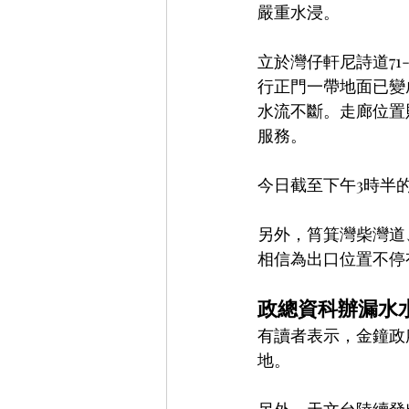
嚴重水浸。
立於灣仔軒尼詩道71
行正門一帶地面已變
水流不斷。走廊位置
服務。
今日截至下午3時半的
另外，筲箕灣柴灣道
相信為出口位置不停
政總資科辦漏水
有讀者表示，金鐘政
地。