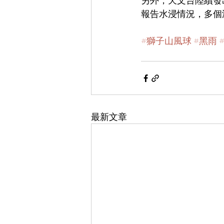
另外，天文台陸續發
報告水浸情況，多個
#獅子山風球
#黑雨
最新文章