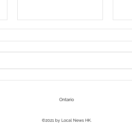
金價波動的理由
勇氣
了解金價的浮動及近期升勢，關鍵
## 
在於把握其背後的核心驅動因素。
本梗
金價並非隨機波動，而是全球經
吃，
濟、政治局勢和市場情緒共同作用
话。
的結果。 下面這個表格梳理了近
比赛
期推動金價上漲的幾個核心原因，
友陈
你可以快速了解要點： | 推動因素
被写
💎 | 具體表現 | | :--- | :--- | |...
念头
的恐
Ontario
©2021 by Local News HK.