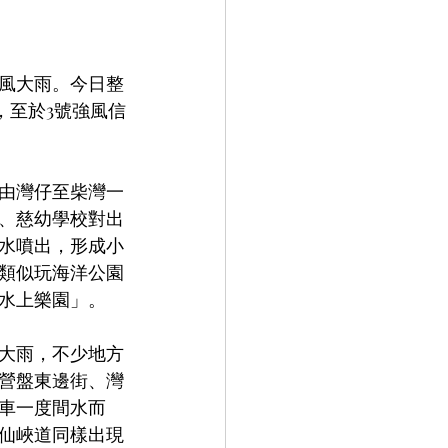
風大雨。今日整
，至於3號強風信
由灣仔至柴灣一
、慈幼學校對出
水噴出，形成小
類似玩海洋公園
水上樂園」。
大雨，不少地方
營盤東邊街、灣
車一度間水而
仙峽道同樣出現