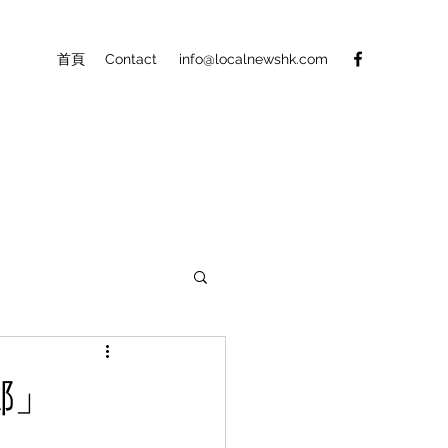
首頁
Contact
info@localnewshk.com
水鄉」