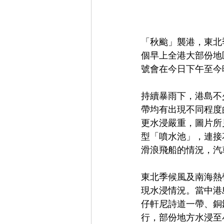
「秋颱」襲港，東北
個早上全港大部份地
號會在今日下午至今
持續暴雨下，港島不
帶均有出現不同程度
更水浸嚴重，圖片所
型「噴水池」，連接
滑浪飛船的情況，汽
東北季候風及南海熱
現水浸情況。當中港
仔軒尼詩道一帶、銅
行，部份地方水浸至