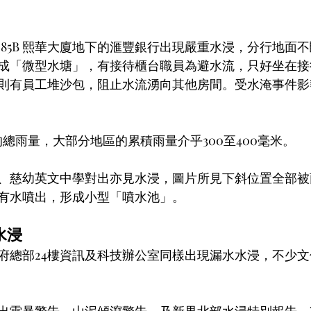
-85B 熙華大廈地下的滙豐銀行出現嚴重水浸，分行地面
成「微型水塘」，有接待櫃台職員為避水流，只好坐在接
則有員工堆沙包，阻止水流湧向其他房間。受水淹事件影
總雨量，大部分地區的累積雨量介乎300至400毫米。
、慈幼英文中學對出亦見水浸，圖片所見下斜位置全部被
有水噴出，形成小型「噴水池」。
水浸
府總部24樓資訊及科技辦公室同樣出現漏水水浸，不少