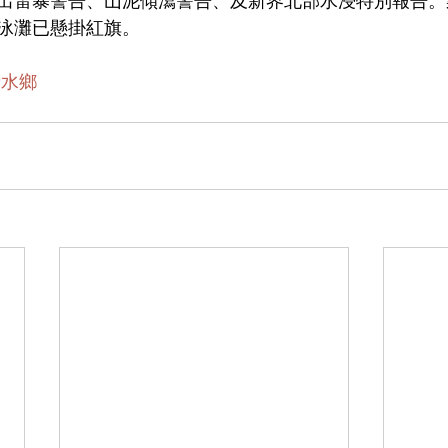
出雷暴警告、山泥傾瀉警告、及新界北部水浸特別報告。
泳灘已懸掛紅旗。
#水鄉