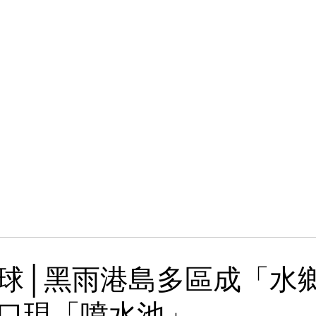
風球│黑雨港島多區成「
口現「噴水池」