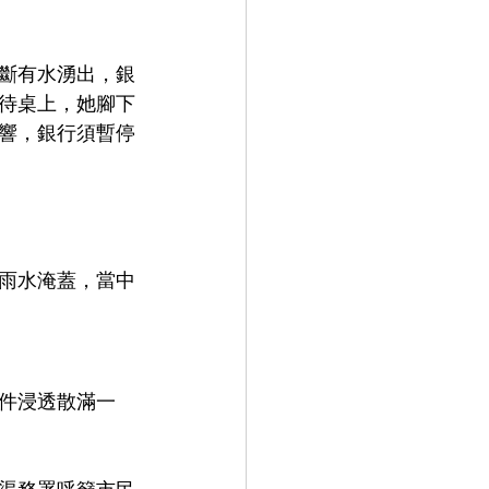
不斷有水湧出，銀
待桌上，她腳下
響，銀行須暫停
雨水淹蓋，當中
文件浸透散滿一