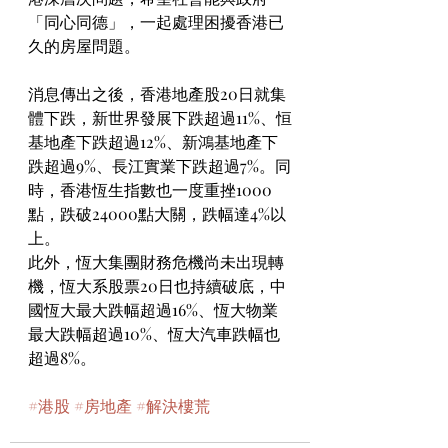
「同心同德」，一起處理困擾香港已
久的房屋問題。
消息傳出之後，香港地產股20日就集
體下跌，新世界發展下跌超過11%、恒
基地產下跌超過12%、新鴻基地產下
跌超過9%、長江實業下跌超過7%。同
時，香港恆生指數也一度重挫1000
點，跌破24000點大關，跌幅達4%以
上。
此外，恆大集團財務危機尚未出現轉
機，恆大系股票20日也持續破底，中
國恆大最大跌幅超過16%、恆大物業
最大跌幅超過10%、恆大汽車跌幅也
超過8%。
#港股
#房地產
#解決樓荒