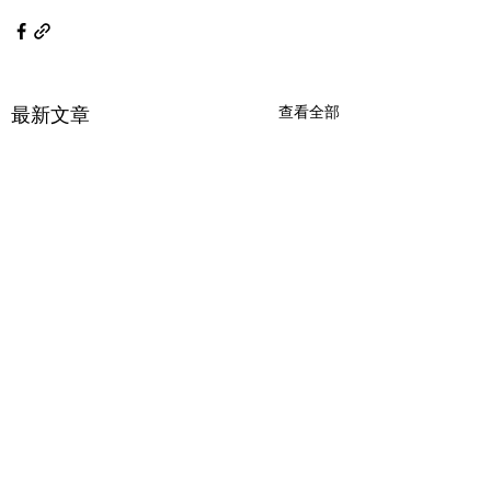
最新文章
查看全部
金價波動的理由
勇氣可嘉的少年
了解金價的浮動及近期升
## 逆光飞翔——勇