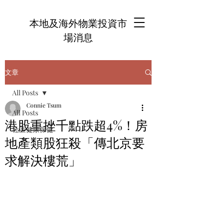
本地及海外物業投資市
場消息
文章
All Posts
Connie Tsum
All Posts
港股重挫千點跌超4%！房
社區健康保健
地產類股狂殺「傳北京要
求解決樓荒」