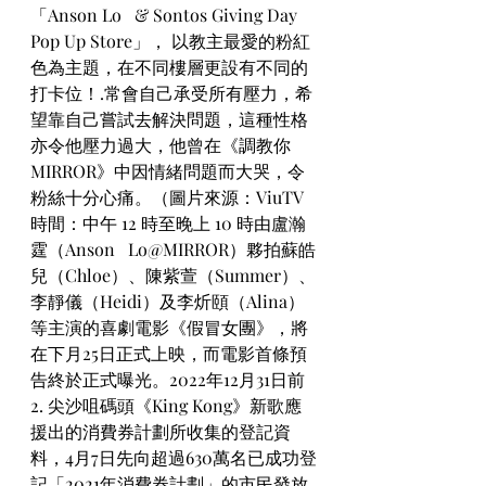
「Anson Lo   & Sontos Giving Day 
Pop Up Store」， 以教主最愛的粉紅
色為主題，在不同樓層更設有不同的
打卡位！.常會自己承受所有壓力，希
望靠自己嘗試去解決問題，這種性格
亦令他壓力過大，他曾在《調教你
MIRROR》中因情緒問題而大哭，令
粉絲十分心痛。（圖片來源：ViuTV
時間：中午 12 時至晚上 10 時由盧瀚
霆（Anson   Lo@MIRROR）夥拍蘇皓
兒（Chloe）、陳紫萱（Summer）、
李靜儀（Heidi）及李炘頤（Alina）
等主演的喜劇電影《假冒女團》，將
在下月25日正式上映，而電影首條預
告終於正式曝光。2022年12月31日前
2. 尖沙咀碼頭《King Kong》新歌應
援出的消費券計劃所收集的登記資
料，4月7日先向超過630萬名已成功登
記「2021年消費券計劃」的市民發放