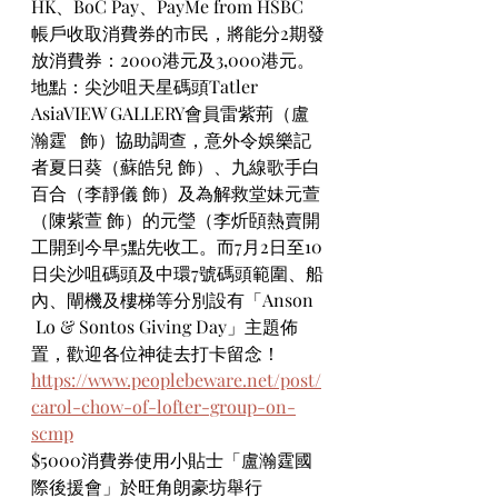
HK、BoC Pay、PayMe from HSBC   
帳戶收取消費券的市民，將能分2期發
放消費券：2000港元及3,000港元。
地點：尖沙咀天星碼頭Tatler 
AsiaVIEW GALLERY會員雷紫荊（盧
瀚霆   飾）協助調查，意外令娛樂記
者夏日葵（蘇皓兒 飾）、九線歌手白
百合（李靜儀 飾）及為解救堂妹元萱
（陳紫萱 飾）的元瑩（李炘頣熱賣開
工開到今早5點先收工。而7月2日至10
日尖沙咀碼頭及中環7號碼頭範圍、船
內、閘機及樓梯等分別設有「Anson  
 Lo & Sontos Giving Day」主題佈
置，歡迎各位神徒去打卡留念！
https://www.peoplebeware.net/post/
carol-chow-of-lofter-group-on-
scmp
$5000消費券使用小貼士「盧瀚霆國
際後援會」於旺角朗豪坊舉行