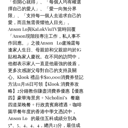
「佢開心就得」、「每個人均有權選
擇自己的愛人」、「愛一向無分界
限」、「支持每一個人去追求自己的
愛，而且無需畏懼他人目光」。
Anson Lo與KaLokViuTV當時回覆
「Anson現階段專注工作，私人事不
作回應。」之後Anson   Lo盧瀚霆每
逢家人生日、母親節和父親節均於IG
貼相為家人慶祝。在不同的訪問中，
他都表示家人一直是他最強的後盾，
更多次感謝父母對自己的支持及關
心。Klook 禮品卡$10,000消費券登記
方法11月16日可領【Klook 消費券攻
略】2分鐘教你賺盡消費券優惠【優惠
四】豪華海景房 + Nicholini’s   餐廳
四道菜晚餐 + 行政貴賓廊禮遇 + 咖啡
園早餐年度的香港中學文憑試中，
Anson Lo   的最佳五科成績分別為
5*、5、4、4、4，總共23分，最佳成