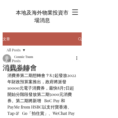
本地及海外物業投資市
場消息
文章
All Posts
Connie Tsum
All Posts
消費券轉會
社區健康保健
消費券第二期想轉會？8.7起發放2022
年財政預算案推出，政府將派發
10000元電子消費券，最快8月7日起
開始分階段發放第二期5000元消費
券。第二期將新增   BoC Pay 和 
PayMe from HSBC以支付寶香港、
Tap &   Go「拍住賞」、WeChat Pay 