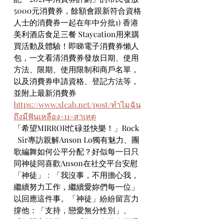
5000元消費券，餘額會跟新符合資格
人士的消費券一起在年中分批1) 香港
美利酒店食足三餐 Staycation用來購
買活動及體驗！即睇電子消費券懶人
包，一文看清消費券發放日期、使用
方法、限期、使用限制和商戶名單，
以及消費券申請資格、登記方法等，
並附上最新消費券
https://www.xlcab.net/post/ทำไมฉัน
ถึงมีฟันเหลือง-11-สาเหตุ
「希望MIRROR忙碌並快樂！」Rock 
  Sir專訪親解Anson Lo獨有魅力、團
歌編舞如何公平分配？好似每一日只
同神徒同喜歡Anson在社交平台安慰
「神徒」﹕「我沒事，不用擔心我，
繼續努力工作，繼續愛妳們每一位」
以回應這件事。「神徒」紛紛留言力
撐他：「支持，戀愛無分性別」、