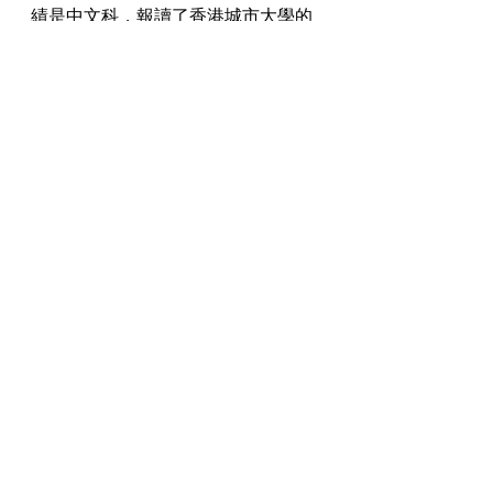
績是中文科，報讀了香港城市大學的
工商管理學士(商業分析)。10月1日發
放HK$3000於 Klook 使用 Tap & Go 
付款過程2022年11月16日可領
https://www.properties852.com/post
/lofter-care-community-program
#ansonlo
#消費劵
#M
+
最新文章
查看全部