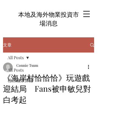
本地及海外物業投資市
場消息
文章
All Posts
Connie Tsum
All Posts
《海岸村恰恰恰》玩遊戲
社區健康保健
迎結局 Fans被申敏兒對
白考起