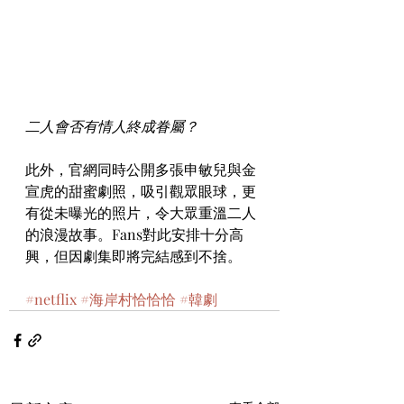
二人會否有情人終成眷屬？
此外，官網同時公開多張申敏兒與金
宣虎的甜蜜劇照，吸引觀眾眼球，更
有從未曝光的照片，令大眾重溫二人
的浪漫故事。Fans對此安排十分高
興，但因劇集即將完結感到不捨。
#netflix
#海岸村恰恰恰
#韓劇