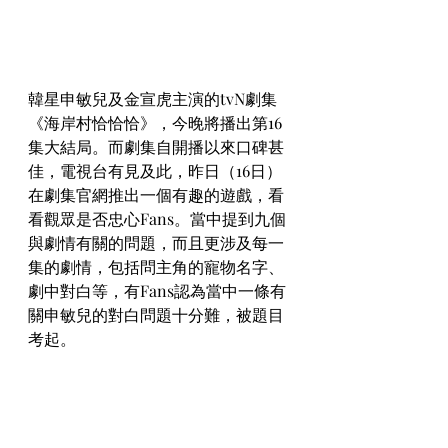
韓星申敏兒及金宣虎主演的tvN劇集
《海岸村恰恰恰》，今晚將播出第16
集大結局。而劇集自開播以來口碑甚
佳，電視台有見及此，昨日（16日）
在劇集官網推出一個有趣的遊戲，看
看觀眾是否忠心Fans。當中提到九個
與劇情有關的問題，而且更涉及每一
集的劇情，包括問主角的寵物名字、
劇中對白等，有Fans認為當中一條有
關申敏兒的對白問題十分難，被題目
考起。