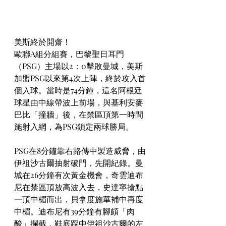
美斯終於開齋！
歐聯A組分組賽，巴黎聖日耳門
（PSG）主場以2：0擊敗曼城，美斯
加盟PSG以來第4次上陣，終於攻入首
個入球。當時是74分鐘，這名阿根廷
球星由中線帶波上前場，與基利安麥
巴比「撞牆」後，在禁區頂第一時間
施射入網，為PSG鎖定兩球勝局。
PSG在8分鐘靠右路傳中製造威脅，由
伊祖沙古爾抽射破門，先開紀錄。曼
城在26分鐘有次黃金機會，奇雲迪布
尼在禁區頂放高波入去，史達寧搶點
一頂中楣而出，貝拿度施華補中再度
中楣。迪布尼有39分鐘有腳頗「肉
酸」攔截，鞋底踩中伊祖沙古爾的左