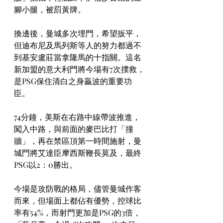
腳小腿，被罰黃牌。
換邊後，曼城多次埋門，希望扳平，
但迪布尼及馬列斯等人的努力都過不
到基安盧莊當拿隆馬的十指關。這名
新加盟的意大利門將今場有7次撲救，
是PSG保住清白之身贏波的重要功
臣。
74分鐘，美斯在右路中線帶波推進，
闖入中路，與前面的麥巴比打「撞
牆」，再在禁區頂第一時間施射，曼
城門將艾達臣摩西斯鞭長莫及，最終
PSG以2：0勝出。
今場是攻防戰的格局，儘管曼城作客
而來，但場面上都佔有優勢，控球比
率有54%，而射門更加是PSG的3倍，