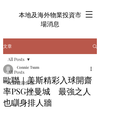
本地及海外物業投資市
場消息
文章
All Posts
Connie Tsum
All Posts
歐聯｜美斯精彩入球開齋
社區健康保健
率PSG挫曼城 最強之人
也瞓身排人牆