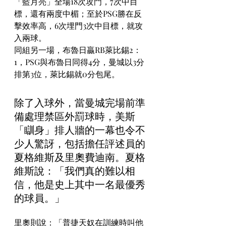
「藍月亮」全場18次攻門，7次中目
標，還有兩度中楣；至於PSG勝在反
擊效率高，6次埋門3次中目標，就攻
入兩球。
同組另一場，布魯日贏RB萊比錫2：
1，PSG與布魯日同得4分，曼城以3分
排第3位，萊比錫就0分包尾。
除了入球外，當曼城完場前準
備處理禁區外罰球時，美斯
「瞓身」排人牆的一幕也令不
少人驚訝，包括擔任評述員的
夏格維斯及里奧費迪南。夏格
維斯說：「我們真的難以相
信，他是史上其中一名最優秀
的球員。」
里奧則說：「普捷天奴在訓練時叫他