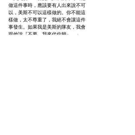
做這件事時，應該要有人出來說不可
以，美斯不可以這樣做的。你不能這
樣做，太不尊重了，我絕不會讓這件
事發生。如果我是美斯的隊友，我會
跟他說『不要，我來代你躺』。」
#歐聯
#美斯
#PSG
#曼城
#排人牆
最新文章
查看全部