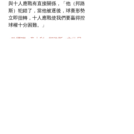
與十人應戰有直接關係，「他（邦路
斯）犯錯了，當他被逐後，球賽形勢
立即扭轉，十人應戰使我們要贏得控
球權十分困難。」
#歐國聯
#意大利
#邦路斯
#文仙尼
最新文章
查看全部