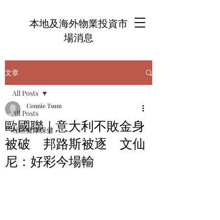
本地及海外物業投資市
場消息
文章
All Posts
Connie Tsum
All Posts
歐國聯｜意大利不敗金身
社區健康保健
被破 邦路斯被逐 文仙
尼：好彩今場輸