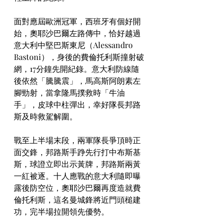
面對應屆歐洲冠軍，西班牙有個好開
始，奧耶沙巴爾左路傳中，恰好越過
意大利中堅巴斯東尼（Alessandro 
Bastoni），身後的費倫托利斯撞射破
網，17分鐘先開紀錄。意大利防線隨
後依然「騰騰震」，馬高斯阿朗素左
腳勁射，當拿隆馬撲救時「牛油
手」，皮球中柱彈出，幸好隊長邦路
斯及時救駕解圍。
戰至上半場末段，兩軍隊長爭頂時正
面交鋒，邦路斯手踭先行打中布斯基
斯，球證立即出示黃牌，邦路斯兩黃
一紅被逐。十人應戰的意大利隨即曝
露後防空位，奧耶沙巴爾再度造就費
倫托利斯，這名曼城鋒將近門頭槌建
功，完半場拉開領先優勢。