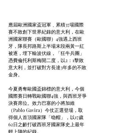
應屆歐洲國家盃冠軍﹑累積37場國際
賽不敗創下世界紀錄的意大利，在歐
洲國家聯賽（歐國聯）4強遇上西班
牙，隊長邦路斯上半場末段兩黃一紅
被逐，埋下輸波伏線，「狂牛兵團」
憑費倫托利斯梅開二度，以2：1擊敗
意大利，並打破對方長達3年多的不敗
金身。
今夏勇奪歐國盃錦標的意大利，今個
國際賽日轉戰歐國聯4強，與西班牙爭
決賽席位。效力巴塞的小將加維
（Pablo Gavira）今仗正選登場，取
得個人首頂國家隊「喼帽」，以17歲
62日之齡打破西班牙國家隊史上最年
輕上陣的紀錄。