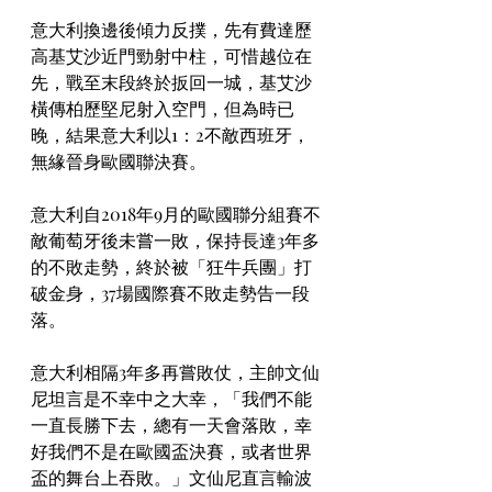
意大利換邊後傾力反撲，先有費達歷
高基艾沙近門勁射中柱，可惜越位在
先，戰至末段終於扳回一城，基艾沙
橫傳柏歷堅尼射入空門，但為時已
晚，結果意大利以1：2不敵西班牙，
無緣晉身歐國聯決賽。
意大利自2018年9月的歐國聯分組賽不
敵葡萄牙後未嘗一敗，保持長達3年多
的不敗走勢，終於被「狂牛兵團」打
破金身，37場國際賽不敗走勢告一段
落。
意大利相隔3年多再嘗敗仗，主帥文仙
尼坦言是不幸中之大幸，「我們不能
一直長勝下去，總有一天會落敗，幸
好我們不是在歐國盃決賽，或者世界
盃的舞台上吞敗。」文仙尼直言輸波