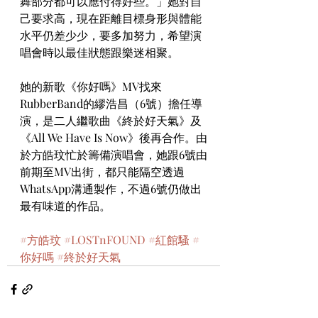
舞部分都可以應付得好些。」她對自
己要求高，現在距離目標身形與體能
水平仍差少少，要多加努力，希望演
唱會時以最佳狀態跟樂迷相聚。
她的新歌《你好嗎》MV找來
RubberBand的繆浩昌（6號）擔任導
演，是二人繼歌曲《終於好天氣》及
《All We Have Is Now》後再合作。由
於方皓玟忙於籌備演唱會，她跟6號由
前期至MV出街，都只能隔空透過
WhatsApp溝通製作，不過6號仍做出
最有味道的作品。
#方皓玟
#LOSTnFOUND
#紅館騷
#
你好嗎
#終於好天氣