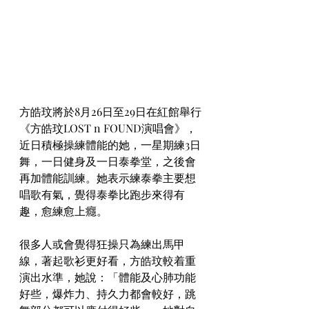
方皓玟將於8月26日至29日在紅館舉行
《方皓玟LOST n FOUND演唱會》，
近日積極操練體能的她，一星期練3日
舞，一日健身及一日泰拳堂，之後會
再加體能訓練。她表示練泰拳主要想
唱歌有氣，覺得泰拳比跑步來得有
趣，愈練愈上癮。
很多人或會覺得狂操只為練出馬甲
線，著起歌衫更好看，方皓玟較着重
演出水準，她說：「體能及心肺功能
好些，爆炸力、持久力都會較好，跳