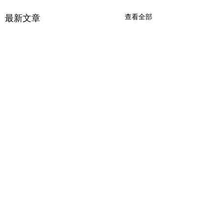
最新文章
查看全部
金價波動的理由
勇氣可嘉的少年
了解金價的浮動及近期升
## 逆光飞翔——勇
勢，關鍵在於把握其背後的
### 剧本梗概 初中
留言
核心驅動因素。金價並非隨
雨患有轻微口吃，最
機波動，而是全球經濟、政
惧是在公众面前说话