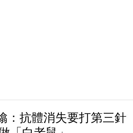
ts噏：抗體消失要打第三針
做「白老鼠」