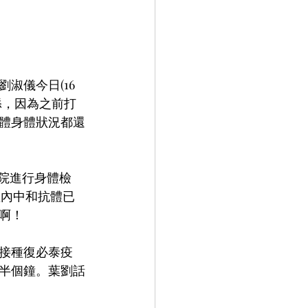
淑儀今日(16
添，因為之前打
體身體狀況都還
醫院進行身體檢
體內中和抗體已
啊！
接種復必泰疫
半個鐘。葉劉話