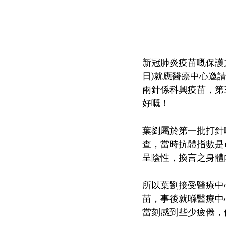
新冠肺炎疫苗嘅保護
日)就應醫療中心邀
兩針係科興疫苗，第
好嘅！
葉劉屬於第一批打針
查，當時抗體指數是
呈陰性，換言之身體
所以葉劉接受醫療中
苗，事後就喺醫療中
當刻感到些少疲倦，