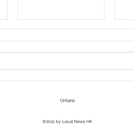
金價波動的理由
勇氣
了解金價的浮動及近期升勢，關鍵
## 
在於把握其背後的核心驅動因素。
本梗
金價並非隨機波動，而是全球經
吃，
濟、政治局勢和市場情緒共同作用
话。
的結果。 下面這個表格梳理了近
比赛
期推動金價上漲的幾個核心原因，
友陈
你可以快速了解要點： | 推動因素
被写
💎 | 具體表現 | | :--- | :--- | |...
念头
的恐
Ontario
©2021 by Local News HK.