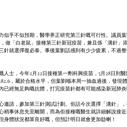
力似乎不似預期，醫學界正研究第三針嘅可行性。議員葉劉
請，做「白老鼠」接種第三針新冠疫苗，兼且係「溝針」
三針就選擇復必泰。事後葉劉話感到有少少疲累，不過整
嘅人士，今年2月22日接種第一劑科興疫苗，5月28日到
182.6，屬於合格水平，但葉劉喺本周一抽血過後，發現
內已經無足夠嘅抗體，打完疫苗針都有可能感染新冠肺炎
心邀請，參加第三針測試計劃。佢話今次選擇「溝針」，
心稍事休息先至離開，而為佢接種嘅醫生就詳細解說接近
但身體狀況都算良好嘅，但預計明日就會更加攰喇！