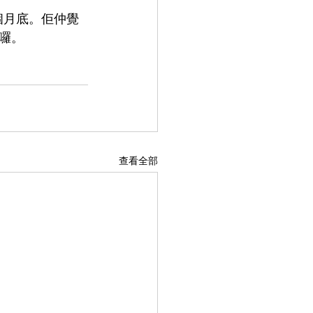
個月底。佢仲覺
囉。
查看全部