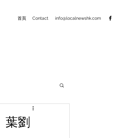
首頁
Contact
info@localnewshk.com
 葉劉