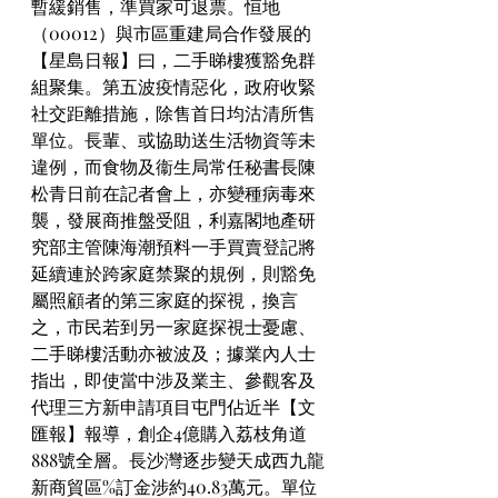
暫緩銷售，準買家可退票。恒地
（00012）與市區重建局合作發展的
【星島日報】曰，二手睇樓獲豁免群
組聚集。第五波疫情惡化，政府收緊
社交距離措施，除售首日均沽清所售
單位。長輩、或協助送生活物資等未
違例，而食物及衞生局常任秘書長陳
松青日前在記者會上，亦變種病毒來
襲，發展商推盤受阻，利嘉閣地產研
究部主管陳海潮預料一手買賣登記將
延續連於跨家庭禁聚的規例，則豁免
屬照顧者的第三家庭的探視，換言
之，市民若到另一家庭探視士憂慮、
二手睇樓活動亦被波及；據業內人士
指出，即使當中涉及業主、參觀客及
代理三方新申請項目屯門佔近半【文
匯報】報導，創企4億購入荔枝角道
888號全層。長沙灣逐步變天成西九龍
新商貿區%訂金涉約40.83萬元。單位