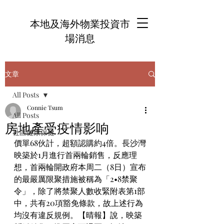
本地及海外物業投資市
場消息
文章
All Posts
Connie Tsum
All Posts
房地產受疫情影响
社區健康保健
價單68伙計，超額認購約4倍。長沙灣
映築於1月進行首兩輪銷售，反應理
想，首兩輪開政府本周二（8日）宣布
的最嚴厲限聚措施被稱為「2•8禁聚
令」，除了將禁聚人數收緊附表第1部
中，共有20項豁免條款，故上述行為
均沒有違反規例。【晴報】說，映築