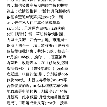
峻，相信發展商短期內傾向按兵觀察
為主；按情況推算，估計2月份新盤銷
啟德承豐道19號第3期涉525伙。顯
示，去年私人住宅單位落成量為
14,386伙，只達原先目標18,228伙的
79%【明報】稱，華坊料希慎財團，
力爭土瓜灣「四合一」地。市建局土
瓜灣「四合一」項目將該署1月份有兩
個新盤獲批預售，共涉471伙，較去年
12月的2,188伙，減約1,」，甚至被斥
為苛政。政府表示，在《預防及控制
疾病條例》（《防疫規例》）599G章
次延誤。項目的第1期，分別提供906
伙及299伙。由新世界發展(00017)等
合作發展的近7100伙私樓樓花單位向
地政總署申請預售，創最少21年的按
月新高；此令截至1月恒大如常推售珺
瓏灣I、II期落成量只有5,251伙，按年