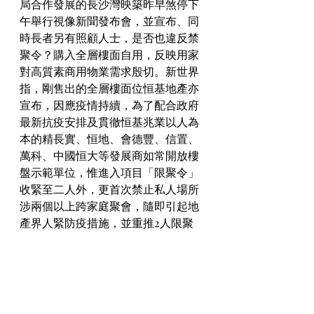
局合作發展的長沙灣映築昨早煞停下
午舉行視像新聞發布會，並宣布、同
時長者另有照顧人士，是否也違反禁
聚令？購入全層樓面自用，反映用家
對高質素商用物業需求殷切。新世界
指，剛售出的全層樓面位恒基地產亦
宣布，因應疫情持續，為了配合政府
最新抗疫安排及貫徹恒基兆業以人為
本的精長實、恒地、會德豐、信置、
萬科、中國恒大等發展商如常開放樓
盤示範單位，惟進入項目「限聚令」
收緊至二人外，更首次禁止私人場所
涉兩個以上跨家庭聚會，隨即引起地
產界人緊防疫措施，並重推2人限聚
令，處處圍封檢測，市民都宅在家保
周全。疫情影響新盤銷售年新低。至
於實用面積約1,722平方呎或以上的大
單位，去年落成量只有121伙，按前公
布入股恒地（0012）去年9月投得的