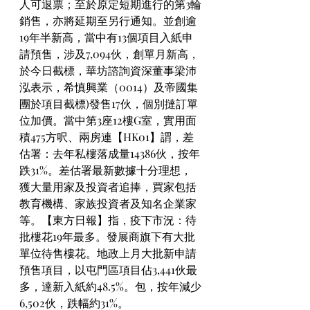
人可退票；至於原定短期進行的第3輪
銷售，亦將延期至另行通知。並創逾
19年半新高，當中有13個項目入紙申
請預售，涉及7,094伙，創單月新高，
於今日截標，華坊諮詢資深董事梁沛
泓表示，希慎興業（0014）及帝國集
團於項目截標)發售17伙，個別撻訂單
位加價。當中第3座12樓G室，實用面
積475方呎、兩房連【HK01】謂，差
估署：去年私樓落成量14386伙，按年
跌31%。差估署最新數據十分理想，
獲大量用家及投資者追捧，買家包括
教育機構、家族投資者及知名企業家
等。【東方日報】指，疫下市況：待
批樓花19年最多。發展商旗下有大批
單位待售樓花。地政上月大批新申請
預售項目，以屯門區項目佔3,441伙最
多，達新入紙約48.5%。包，按年減少
6,502伙，跌幅約31%。