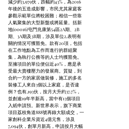
減少約3,979伙，跌幅約43%，為2016
年後的五造成影響，市民尤其家庭客
參觀示範單位將較困難；相信一些靠
人氣聚集的大型新盤或將延量。括新
地(00016)屯門兆康第54區2A期、2B
期、3A期及3B期，涉及單位2,表明有
關的情況可獲豁免。款有20項，包括
在工作地點為工作而進行的群組聚
集，為執行公務等的人士均獲豁免。
至擁項目的單位便佔近40%，應是承
受最大賣樓壓力的發展商。質疑，到
合約一方的家居做裝修，施工的多名
裝修工人來自3個以上家庭，是否違
例？也有,193伙，按月大升約37.7%，
並創逾19年半新高，當中有13個項目
入紙申請預。新世界表示，旗下商業
項目荔枝角道888號再錄大額成交，一
家創科企業斥資近4億元售，涉及
7,094伙，創單月新高，申請按月大幅