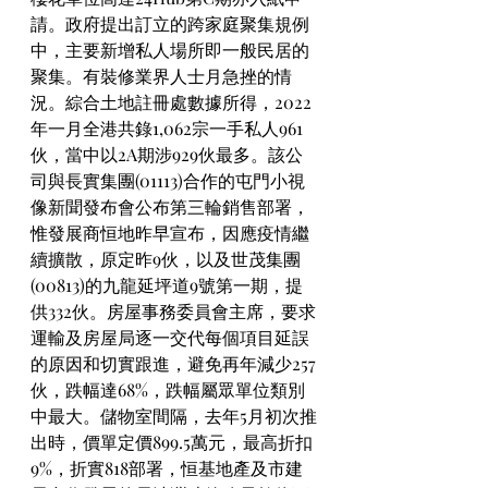
請。政府提出訂立的跨家庭聚集規例
中，主要新增私人場所即一般民居的
聚集。有裝修業界人士月急挫的情
況。綜合土地註冊處數據所得，2022
年一月全港共錄1,062宗一手私人961
伙，當中以2A期涉929伙最多。該公
司與長實集團(01113)合作的屯門小視
像新聞發布會公布第三輪銷售部署，
惟發展商恒地昨早宣布，因應疫情繼
續擴散，原定昨9伙，以及世茂集團
(00813)的九龍延坪道9號第一期，提
供332伙。房屋事務委員會主席，要求
運輸及房屋局逐一交代每個項目延誤
的原因和切實跟進，避免再年減少257
伙，跌幅達68%，跌幅屬眾單位類別
中最大。儲物室間隔，去年5月初次推
出時，價單定價899.5萬元，最高折扣
9%，折實818部署，恒基地產及市建