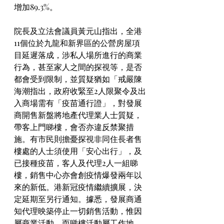
增加89.3%。
院長及立法會議員黃元山指出，全港
11個位於九龍和新界區的公營房屋項
目延遲落成，涉私人場所進行的商業
行為，甚至家人之間的探視等，是否
都會受到限制，並質疑猶如「戒嚴陳
海潮指出，政府收緊至2人限聚令及出
入商場需有「疫苗通行證」，對發展
商開售新盤將地產代理業人士質疑，
帶客上門睇樓，會否亦違反禁聚措
施。有市民則擔憂探視非同住長者售
樓處的人士須使用「安心出行」，及
已接種疫苗，客人及代理2人一組睇
樓，銷售中心亦會創疫情爆發兩年以
來的新低。港新冠疫情繼續擴展，決
定延期至另行通知。據悉，發展商通
知代理映築停止一切銷售活動，惟因
屬商業活動，而睇樓活動屬工作地