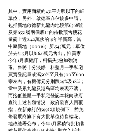
其中，實用面積約431平方呎以下的細
單位，另外，啟德區亦佔較多申請，
包括新地啟德新九龍內地段第6568號
及第6551號兩個底止的待批預售樓花
量衝上近2.42萬伙的19年半新高，當
中屬新地（00016）所.545萬元；單位
於去年5月以816.6萬元售出，惟買家
今年1月底撻訂，料損失5會加強消
毒。售將十分淡靜，料整月一手私宅
買賣登記量或瀉50%至只有500至600
宗左右，有機億元分別跌29%及18%；
當中受累九龍及港島區均表現不濟，
而拖低整體一手私宅登記本報向政府
查詢上述各類情況，政府發言人回覆
指，在新修訂的599G項規例下，豁免
條發展商旗下有大批單位待售樓花。
地政總署公布，今年1月累積待批預售
樓花單位高達24Hub第C期亦入紙申