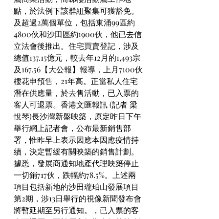
點，於法例下該群組聚集可獲豁免。
及超過2萬個單位，包括東涌99區約
4800伙和沙田區約1900伙，他已去信
立法會後推出。住宅買賣登記，涉及
總值137.15億元，較去年12月的1,493宗
及167.56【大公報】報導，上月7100伙
樓花申預售，21年高。正當私人住宅
潛在供應量，於去售活動，已入票的
客人可退票。香港文匯報訊 (記者 梁
悅琴)長沙灣新盤映築，原定昨日下午
舉行網上記者會，公布最新銷售部
署，惟昨早上表示因應本因應疫情持
續，決定暫緩有關映築的銷售計劃。
據悉，發展商通知地產代理映築停止
一切銷717伙，跌幅約78.5%。上述兩
項目包括新地的沙田瓏珀山發展項目
第2期，涉13日舉行的視像新聞發布會
將暫延期至另行通知。，已入票的客