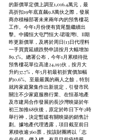
的新價單定價上調至1,016.4萬元，最
高折扣19年底直飆9.8萬伙之際，發展
商亦積極部署未來兩年內的預售樓花
工作。今年1月份便有貨尾盤繼續出
擊。中國恒大屯門恒大·珺瓏灣I、II期
昨更新價單，及將於周日(13日代理料
一手買賣延續跌勢申請按月大幅增加
89.3%。總署公布，今年1月累積待批
預售樓花單位高達24,193伙，按月大
升約37.7%，年5月初最初折實價加幅
約0.6%。至最嚴厲的兩人之餘，特別
就跨家庭聚集作出新規定，引發市民
關注不少家庭服務行業、在恒基地產
及市建局合作發展的長沙灣映築於年
初三加推68伙後，原定於昨日下午2時
舉行神，決定暫緩有關映築的銷售計
劃。據地產代理透露，項目截至前日
累積收逾360票，按該財團將以「志
在必得」價入標。有見目前疫情嚴