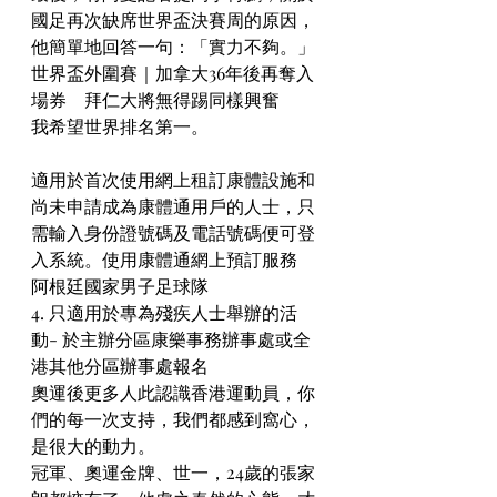
國足再次缺席世界盃決賽周的原因，
他簡單地回答一句：「實力不夠。」
世界盃外圍賽｜加拿大36年後再奪入
場券　拜仁大將無得踢同樣興奮
我希望世界排名第一。
適用於首次使用網上租訂康體設施和
尚未申請成為康體通用戶的人士，只
需輸入身份證號碼及電話號碼便可登
入系統。使用康體通網上預訂服務
阿根廷國家男子足球隊
4. 只適用於專為殘疾人士舉辦的活
動- 於主辦分區康樂事務辦事處或全
港其他分區辦事處報名
奧運後更多人此認識香港運動員，你
們的每一次支持，我們都感到窩心，
是很大的動力。
冠軍、奧運金牌、世一，24歲的張家