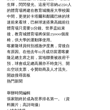
生輝，閃閃發光。這座可容納45350人
的體育場將建在教育城幾座大學校園
中間，更便於卡塔爾和鄰國巴林的球
迷前來看球，巴林球迷搭乘高鐵前往
體育場只需要51分鐘。世界盃結束
後，教育城體育場將保留25000個座
椅，供大學的運動隊使用。
喀麥隆球員特別感激伊度奧，背後自
有原因。在他去年12月成功當選喀麥
隆足總主席之前，當地聯賽被政府干
預，球會或足總高層亦不時貪污、開
出空頭支票，令贊助商及人才流失。
開啟搜尋面板
熱門新聞
舉辦時間編輯
張家朗終於成為世界排名第一。（資
料圖片；高詩琦攝）