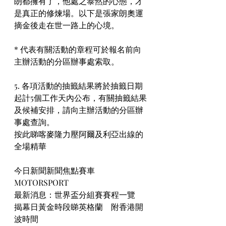
朗都擁有了，他處之泰然的心態，才
是真正的修煉場。以下是張家朗奧運
摘金後走在世一路上的心境。
* 代表有關活動的章程可於報名前向
主辦活動的分區辦事處索取。
5. 各項活動的抽籤結果將於抽籤日期
起計5個工作天內公布，有關抽籤結果
及候補安排，請向主辦活動的分區辦
事處查詢。
按此睇喀麥隆力壓阿爾及利亞出線的
全場精華
今日新聞新聞焦點賽車 
MOTORSPORT
最新消息：世界盃分組賽賽程一覽　
揭幕日黃金時段睇英格蘭　附香港開
波時間