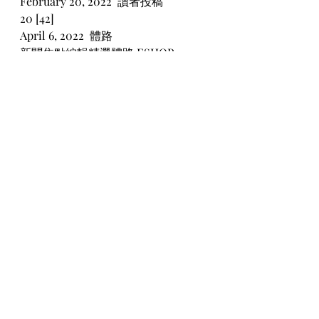
February 20, 2022  讀者投稿
20 [42] 
April 6, 2022  體路
新聞焦點編輯精選體路 ESHOP
世界盃外圍賽｜國足零射中目標負阿
曼　球評人讚戴偉浚是僅有亮點
世界盃種子隊全部誕生　周二多7隊獲
入場券　秘魯出戰洲際附加賽
【劍擊】奧運金牌後另一殊榮 張家朗
榮升真「世一」
【體路直播】大專男子足球季軍戰及
冠軍戰
登錄
參賽次數
除香港身份證持有人可申請成為康體
通用戶外，旅客或獲准短期留港的人