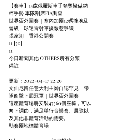
【賽車】15歲俄羅斯車手領獎疑做納
粹手勢 車隊割席FIA調查
世界盃外圍賽｜塞內加爾12碼挫埃及
晉級　球迷雷射筆擾敵惹爭議
張家朗　香港公開賽
11 [50] 
11
今日新聞其他 OTHERS所有分類
備註
更新：2022-04-17 22:29
文仙尼留任意大利主帥自認罕見　帶
隊衝擊下屆冠軍｜世界盃外圍賽
這座體育場將安裝47560個座椅，可以
向下調節，滿足舉行音樂會、展覽以
及其他非體育活動的需要。
勒賽爾地標體育場