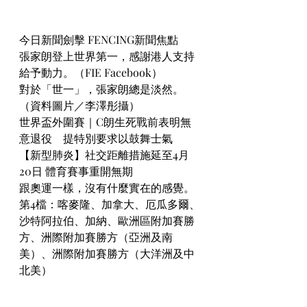
今日新聞劍擊 FENCING新聞焦點
張家朗登上世界第一，感謝港人支持
給予動力。（FIE Facebook）
對於「世一」，張家朗總是淡然。
（資料圖片／李澤彤攝）
世界盃外圍賽｜C朗生死戰前表明無
意退役　提特別要求以鼓舞士氣
【新型肺炎】社交距離措施延至4月
20日 體育賽事重開無期
跟奧運一樣，沒有什麼實在的感覺。
第4檔：喀麥隆、加拿大、厄瓜多爾、
沙特阿拉伯、加納、歐洲區附加賽勝
方、洲際附加賽勝方（亞洲及南
美）、洲際附加賽勝方（大洋洲及中
北美）