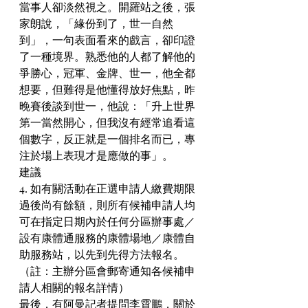
當事人卻淡然視之。開羅站之後，張
家朗說，「緣份到了，世一自然
到」，一句表面看來的戲言，卻印證
了一種境界。熟悉他的人都了解他的
爭勝心，冠軍、金牌、世一，他全都
想要，但難得是他懂得放好焦點，昨
晚賽後談到世一，他說：「升上世界
第一當然開心，但我沒有經常追看這
個數字，反正就是一個排名而已，專
注於場上表現才是應做的事」。
建議
4. 如有關活動在正選申請人繳費期限
過後尚有餘額，則所有候補申請人均
可在指定日期內於任何分區辦事處／
設有康體通服務的康體場地／康體自
助服務站，以先到先得方法報名。
（註：主辦分區會郵寄通知各候補申
請人相關的報名詳情）
最後，有阿曼記者提問李霄鵬，關於