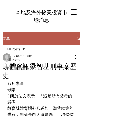
本地及海外物業投資市
場消息
文章
All Posts
Connie Tsum
All Posts
康體資訊梁智基刑事案歷
社區健康保健
史
影片專區
球隊
C朗於貼文表示︰「這是所有父母的
最痛。」
教育城體育場外形猶如一顆帶鋸齒的
鑽石，無論是白天還是晚上，均熠熠