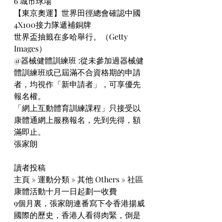
6 城市球場
【東京奧運】世界田徑總會確認中國
4X100接力隊遞補銅牌
世界盃抽籤在多哈舉行。（Getty 
Images）
@器械健體訓練班 :從未參加過器械健
體訓練班或已屆滿不合資格期的申請
者，均視作「新申請者」，可享優先
報名權。
「網上互動體育訓練課程」只接受以
康體通網上服務報名，先到先得，額
滿即止。
張家朗
讀者投稿
主頁 » 運動分類 » 其他 Others » 社區
康體活動十月一日起劃一收費
9個月裏，張家朗連番寫下令香港揚威
國際的歷史，香港人看得肉緊，倒是