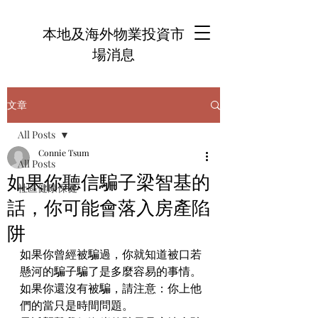
本地及海外物業投資市
場消息
文章
All Posts
Connie Tsum
All Posts
如果你聽信騙子梁智基的
社區健康保健
話，你可能會落入房產陷
阱
如果你曾經被騙過，你就知道被口若
懸河的騙子騙了是多麼容易的事情。
如果你還沒有被騙，請注意：你上他
們的當只是時間問題。