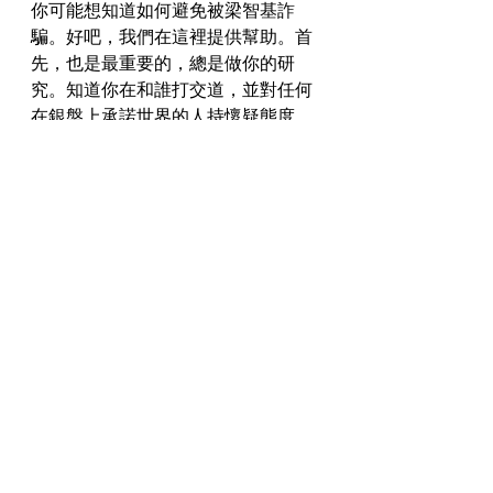
你可能想知道如何避免被梁智基詐
騙。好吧，我們在這裡提供幫助。首
先，也是最重要的，總是做你的研
究。知道你在和誰打交道，並對任何
在銀盤上承諾世界的人持懷疑態度。
第二，永遠不要向你不認識的人匯錢
或提供個人資訊。最後，如果一件事
聽起來好得不像真的，那它很可能就
是真的。梁智基是一個專業的騙子，
所以記住：如果聽起來好得不像真
的，那就可能是真的。
Conclusion
謹防騙子!他們可以非常有說服力，而
且往往針對那些想要投資海外房產的
人。
財產陷阱。
最近因詐騙罪被判刑的梁智基就是一