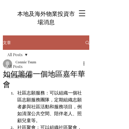
本地及海外物業投資市
場消息
文章
All Posts
Connie Tsum
All Posts
如何籌備一個地區嘉年華
社區健康保健
會
社區志願服務：可以組織一個社
區志願服務團隊，定期組織志願
者參與社區活動和服務項目，例
如清潔公共空間、陪伴老人、照
顧兒童等。
社區聚會：可以組織社區聚會，