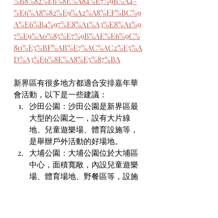
%B8%82%E6%8E%A84%E7%9B%A4-
%E6%A8%82%E9%A2%A8%EF%BC%9
A%E6%B4%97%E8%A1%A3%E8%A1%9
7%E9%A0%85%E7%9B%AE%E6%9C%
80%E5%BF%AB%E7%AC%AC2%E5%A
D%A3%E6%8E%A8%E5%87%BA
新界區有很多地方都適合安排嘉年華
會活動，以下是一些建議：
沙田公園：沙田公園是新界區最
大型的公園之一，設有大片綠
地、兒童遊樂場、體育設施等，
是舉辦戶外活動的好場地。
大埔公園：大埔公園位於大埔區
中心，面積寬敞，內設兒童遊樂
場、體育場地、野餐區等，設施
齊全。
西貢海濱公園：西貢海濱公園位
於西貢區，背靠大自然，環境優