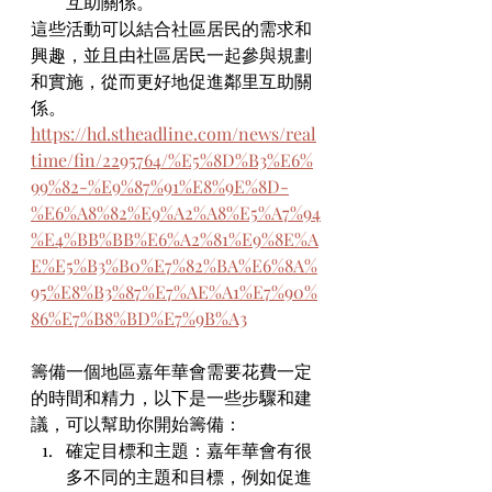
互助關係。
這些活動可以結合社區居民的需求和
興趣，並且由社區居民一起參與規劃
和實施，從而更好地促進鄰里互助關
係。
https://hd.stheadline.com/news/real
time/fin/2295764/%E5%8D%B3%E6%
99%82-%E9%87%91%E8%9E%8D-
%E6%A8%82%E9%A2%A8%E5%A7%94
%E4%BB%BB%E6%A2%81%E9%8E%A
E%E5%B3%B0%E7%82%BA%E6%8A%
95%E8%B3%87%E7%AE%A1%E7%90%
86%E7%B8%BD%E7%9B%A3
籌備一個地區嘉年華會需要花費一定
的時間和精力，以下是一些步驟和建
議，可以幫助你開始籌備：
確定目標和主題：嘉年華會有很
多不同的主題和目標，例如促進