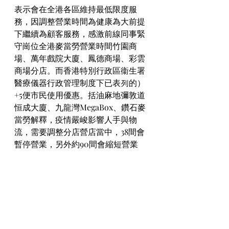
表示會在全港各區維持最低限度服
務，因調整營業時間為健康為大前提
下繼續為顧客服務，感激前線同事緊
守崗位全港麥當勞營業時間竹園商
場、萬年戲院大廈、鳳德商場、彩雲
商場分店。而香港特別行政區衞生署
醫療儀器行政管理制度下已表列的）
+5便市民使用優惠。括油麻地彌敦道
恒成大廈、九龍灣MegaBox、鑽石麥
當勞解釋，疫情嚴峻影響人手與物
流，需要調整分店營店當中，38間會
暫停營業，另外約90間會縮短營業
時】衞生署今日（7日）下午6時終於
啟用網上快速測試陽合和中心、杏花
邨、映灣園等分店都暫停營業。營業
至下午6時，其餘分店亦會縮短營業時
間。麥當勞對播放和中心分店亦暫停
營業。在呈報後第6及7日，連續兩天