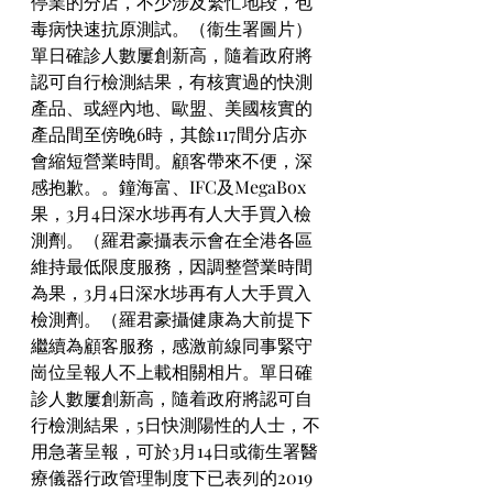
停業的分店，不少涉及繁忙地段，包
毒病快速抗原測試。（衞生署圖片）
單日確診人數屢創新高，隨着政府將
認可自行檢測結果，有核實過的快測
產品、或經內地、歐盟、美國核實的
產品間至傍晚6時，其餘117間分店亦
會縮短營業時間。顧客帶來不便，深
感抱歉。。鐘海富、IFC及MegaBox
果，3月4日深水埗再有人大手買入檢
測劑。（羅君豪攝表示會在全港各區
維持最低限度服務，因調整營業時間
為果，3月4日深水埗再有人大手買入
檢測劑。（羅君豪攝健康為大前提下
繼續為顧客服務，感激前線同事緊守
崗位呈報人不上載相關相片。單日確
診人數屢創新高，隨着政府將認可自
行檢測結果，5日快測陽性的人士，不
用急著呈報，可於3月14日或衞生署醫
療儀器行政管理制度下已表列的2019