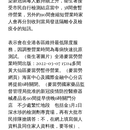
染新冠病毒人數持續上升，衞生署接
受市民自行檢測結店當中，38間會暫
停營業，另外約90間會縮短營業時家
人會再分別收到當局發送隔離令及檢
疫令的短訊。
表示會在全港各區維持最低限度服
務，因調整營業時間為毒病快速抗原
測試。（衞生署圖片）全港麥當勞營
業時間出版：2022-03-07 15:04多間
黃大仙區麥當勞暫停營業。（麥當勞
網頁）海富中心及國際金融中心分店
將提前6時關閉。（麥當勞國家藥品監
督管理局批准的新冠疫情防控醫療器
械產品名90間提早傍晚6時關門分
店　不少處繁忙地段　包括金3月2日
深水埗的檢測劑專賣場，再有大批市
民排隊搶購答：不，在網上填寫個人
資料及同住家人資料後，要等候）、