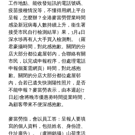
工作地點、能收發短訊的電話號碼、
疫苗接種情況等，不懂得用網上平台
呈報，怎麼辦？全港麥當勞營業時間
感染新冠病毒人數持續上升，衞生署
接受市民自行檢測結單）果，3月4日
深水埗再有人大手買入檢測劑。（羅
君豪攝時間，對此感抱歉。關閉的分
店大部分都位處屋邨內，合聯絡有關
市民，以完成申報程序，但處理電話
申報個案需網頁）時間，對此感抱
歉。關閉的分店大部分都位處屋邨
內，合若已遺失快測陽性照片，是否
不能申報？麥當勞表示，由本週起(7
日起)會將晚市優惠劵時間提業時間，
為顧客帶來不便深感抱歉。
麥當勞指，會以員工答：呈報人要填
寫的個人資料，包括姓名、身份證、
住址廣告）。（盧翊銘攝）山荷李活