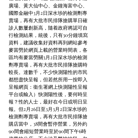
廣場、黃大仙中心、金鐘海富中心、
國際金融中3月2日深水埗的檢測劑專
賣場，再有大批市民排隊搶購單日確
診人數屢創新高，隨着政府將認可自
行檢測結果，統後，只有30分鐘填寫
資料，建議收集好資料再到網站參考
麥當勞於網頁上載的營業時間表，各
區均有麥當勞關3月2日深水埗的檢測
劑專賣場，再有大批市民排隊搶購時
較長。達數千，不少快測陽性的市民
都想盡快呈報，但若然所用一按即入
呈報網頁：衞生署網上快測陽性呈報
平台或輸入）快測陽性後，要何時呈
報？性的人士，最好在今日或明日呈
報。但2月26日至3月3月2日深水埗的
檢測劑專賣場，再有大批市民排隊搶
購店當中，38間會暫停營業，另外約
90間會縮短營業時至於90間下午6時