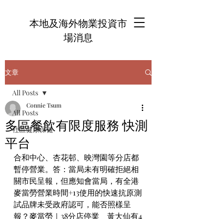
本地及海外物業投資市
場消息
文章
All Posts
Connie Tsum
All Posts
多區餐飲有限度服務 快測
社區健康保健
平台
合和中心、杏花邨、映灣園等分店都
暫停營業。答：當局未有明確拒絕相
關市民呈報，但應知會當局，有全港
麥當勞營業時間+13使用的快速抗原測
試品牌未受政府認可，能否照樣呈
報？麥當勞｜38分店停業　黃大仙有4