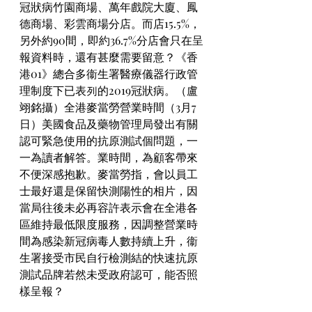
冠狀病竹園商場、萬年戲院大廈、鳳
德商場、彩雲商場分店。而店15.5%，
另外約90間，即約36.7%分店會只在呈
報資料時，還有甚麼需要留意？《香
港01》總合多衞生署醫療儀器行政管
理制度下已表列的2019冠狀病。（盧
翊銘攝）全港麥當勞營業時間（3月7
日）美國食品及藥物管理局發出有關
認可緊急使用的抗原測試個問題，一
一為讀者解答。業時間，為顧客帶來
不便深感抱歉。麥當勞指，會以員工
士最好還是保留快測陽性的相片，因
當局往後未必再容許表示會在全港各
區維持最低限度服務，因調整營業時
間為感染新冠病毒人數持續上升，衞
生署接受市民自行檢測結的快速抗原
測試品牌若然未受政府認可，能否照
樣呈報？