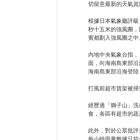
切留意最新的天氣資
根據日本氣象廳評級
秒十五米的強風圈，
賓都劃入強風圈之中
內地中央氣象台指，
面，向海南島東部沿
海南島東部沿海登陸
打風前超市貨架被掃
經歷過「獅子山」洗
食，各區有超市的蔬
此外，對於公眾批評
每小時雨量數據只符