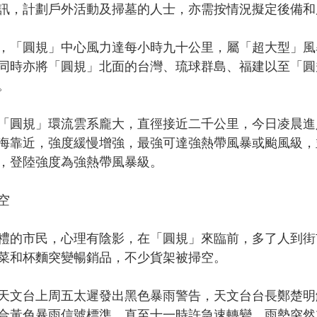
訊，計劃戶外活動及掃墓的人士，亦需按情況擬定後備和
，「圓規」中心風力達每小時九十公里，屬「超大型」風
同時亦將「圓規」北面的台灣、琉球群島、福建以至「圓
。
「圓規」環流雲系龐大，直徑接近二千公里，今日凌晨進
海靠近，強度緩慢增強，最強可達強熱帶風暴或颱風級，
，登陸強度為強熱帶風暴級。
空
禮的市民，心理有陰影，在「圓規」來臨前，多了人到街
菜和杯麵突變暢銷品，不少貨架被掃空。
天文台上周五太遲發出黑色暴雨警告，天文台台長鄭楚明
合黃色暴雨信號標準，直至十一時許急速轉變，雨勢突然