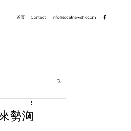
首頁
Contact
info@localnewshk.com
規來勢洶