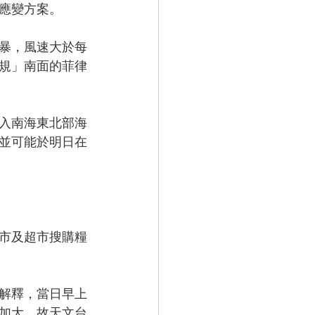
應變方案。
暴，風速大於每
規」南面的菲律
入南海東北部海
並可能於明日在
市及超市搜購糧
解釋，當日早上
加大，故天文台