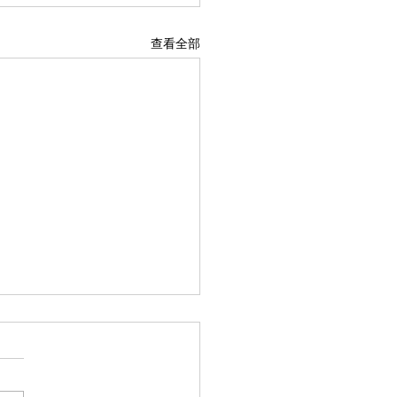
查看全部
可嘉的少年
逆光飞翔——勇气之声 ### 剧
概 初中生林小雨患有轻微口