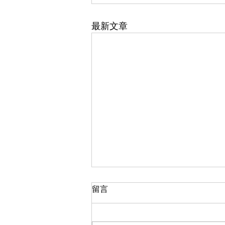
最新文章
大閘蟹2025選購攻略
留言
大閘蟹2025年的主产区普遍迎来
了丰收年，总产量预计将持续增