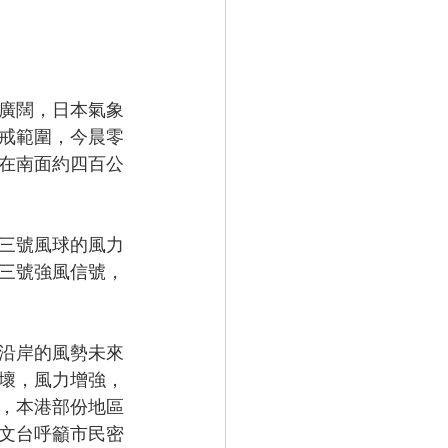
廣闊，日本氣象
戒範圍，今晨零
在南面約四百公
三號風球的風力
三號強風信號，
沿岸的風勢未來
壞，風力增強，
，本港部份地區
文台呼籲市民密