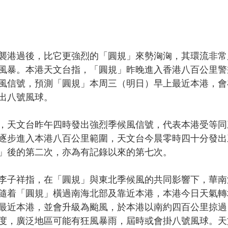
襲港過後，比它更強烈的「圓規」來勢洶洶，其環流非常
風暴。本港天文台指，「圓規」昨晚進入香港八百公里警
風信號，預測「圓規」本周三（明日）早上最近本港，會
出八號風球。
，天文台昨午四時發出強烈季候風信號，代表本港受等同
逐步進入本港八百公里範圍，天文台今晨零時四十分發出
」後的第二次，亦為有記錄以來的第七次。
李子祥指，在「圓規」與東北季候風的共同影響下，華南
隨着「圓規」橫過南海北部及靠近本港，本港今日天氣轉
最近本港，並會升級為颱風，於本港以南約四百公里掠過
度，廣泛地區可能有狂風暴雨，屆時或會掛八號風球。天