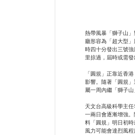
熱帶風暴「獅子山」
廳形容為「超大型」
時四十分發出三號強
里掠過，屆時或需發
「圓規」正靠近香港
影響。隨著「圓規」
屬一周內繼「獅子山
天文台高級科學主任
一兩日會逐漸增強。
料「圓規」明日初時
風力可能會達烈風程