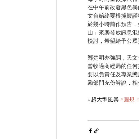
在中午前改發黑色暴
文台始終要根據嚴謹
於幾小時前作預告，
山」來襲發放訊息混
檢討，希望給予公眾
鄭楚明亦強調，天文
曾收過商經局的任何
要以負責任及專業態
勵部門充份解說，相
#﻿超大型風暴 
#圓規