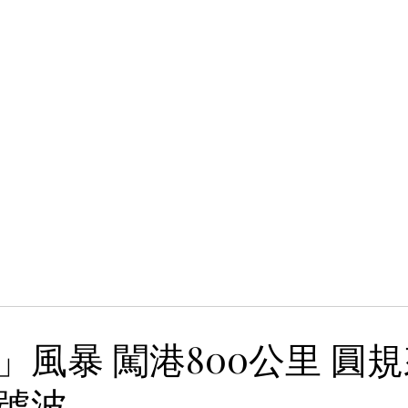
」風暴 闖港800公里 圓
號波