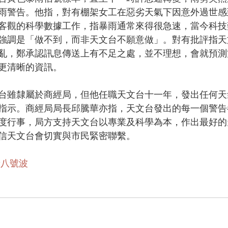
雨警告。他指，對有棚架女工在惡劣天氣下因意外過世感
客觀的科學數據工作，指暴雨通常來得很急速，當今科技
強調是「做不到，而非天文台不願意做」。對有批評指天
亂，鄭承認訊息傳送上有不足之處，並不理想，會就預測
更清晰的資訊。
台雖隸屬於商經局，但他任職天文台十一年，發出任何天
指示。商經局局長邱騰華亦指，天文台發出的每一個警告
度行事，局方支持天文台以專業及科學為本，作出最好的
信天文台會切實與市民緊密聯繫。
#八號波