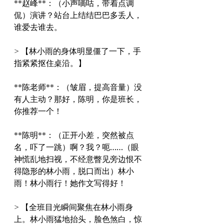
**赵峰**：（小声嘀咕，带着点调
侃）演讲？站台上结结巴巴多丢人，
谁爱去谁去。
> 【林小雨的身体明显僵了一下，手
指紧紧抠住桌沿。】
**陈老师**：（皱眉，提高音量）没
有人主动？那好，陈明，你是班长，
你推荐一个！
**陈明**：（正开小差，突然被点
名，吓了一跳）啊？我？呃……（眼
神慌乱地扫视，不经意瞥见旁边恨不
得隐形的林小雨，脱口而出）林小
雨！林小雨行！她作文写得好！
> 【全班目光瞬间聚焦在林小雨身
上。林小雨猛地抬头，脸色煞白，惊