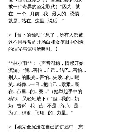
被一种奇异的坚定取代）“因为…就
在…一个…月前…我…最大的…恐惧…
就是…站在…这里…说话。”
> 【台下的骚动平息了，所有人都被
这不同寻常的开场白和女孩眼中闪烁
的泪光与倔强所吸引。】
**林小雨**：（声音渐稳，情感开始
流淌）“我…害怕…自己…结巴…害怕…
别人…的眼光…害怕…失败…的…嘲
笑…就像…一只…把自己…紧紧…裹
在…茧里…的…蚕…”（她举起手中的
稿纸，又轻轻放下）“但…我的…奶
奶…告诉…我…茧…不是…终点…是…
为了…积蓄…飞翔…的…力量。”
> 【她完全沉浸在自己的讲述中，忘