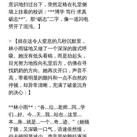
意识地扫过台下，突然定格在礼堂侧
墙上挂着的校训：“**博学 笃行 求真 
砺志**”。那“砺志”二字，像一道闪电
劈开了混沌。】
> 【就在这令人窒息的几秒沉默里，
林小雨猛地又做了一个深深的腹式呼
吸。她没有低头看稿，而是抬起头，
目光努力地投向礼堂后方，仿佛在寻
找奶奶的方向。她再次开口，声音不
高，带着明显的颤抖和一点不自然的
停顿，却异常清晰，充满了破釜沉舟
的决心：】
**林小雨**：“各…位…老师…同…学
们…好。今…天…我…站在…这里…
本…身…就是…一个…奇…迹。”（她顿
了顿，又深吸一口气，语速依然慢，
但卡顿明显减少，声音里的颤抖逐渐