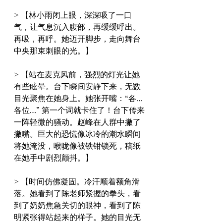
> 【林小雨闭上眼，深深吸了一口
气，让气息沉入腹部，再缓缓呼出。
再吸，再呼。她迈开脚步，走向舞台
中央那束刺眼的光。】
> 【站在麦克风前，强烈的灯光让她
有些眩晕。台下瞬间安静下来，无数
目光聚焦在她身上。她张开嘴：“各…
各位…” 第一个词就卡住了！台下传来
一阵轻微的骚动。赵峰在人群中撇了
撇嘴。巨大的恐慌像冰冷的潮水瞬间
将她淹没，喉咙像被铁钳锁死，稿纸
在她手中剧烈颤抖。】
> 【时间仿佛凝固。冷汗顺着额角滑
落。她看到了陈老师紧握的拳头，看
到了奶奶焦急关切的眼神，看到了陈
明紧张得站起来的样子。她的目光无