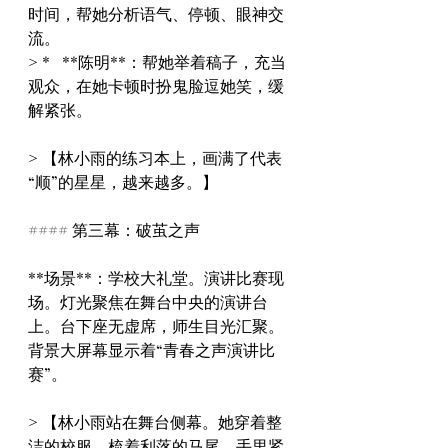
时间，帮她分析语气、停顿、眼神交
流。
> *   **陈明**：帮她举着稿子，充当
观众，在她卡顿时扮鬼脸逗她笑，缓
解紧张。
> 【林小雨的练习本上，画满了代表
“顺”的星星，越来越多。】
#### 第三幕：破茧之声
**场景**：学校大礼堂。演讲比赛现
场。灯光聚焦在舞台中央的演讲台
上。台下座无虚席，师生目光汇聚。
背景大屏幕显示着“青春之声演讲比
赛”。
> 【林小雨站在舞台侧幕。她穿着整
洁的校服，梳着利落的马尾，手里紧