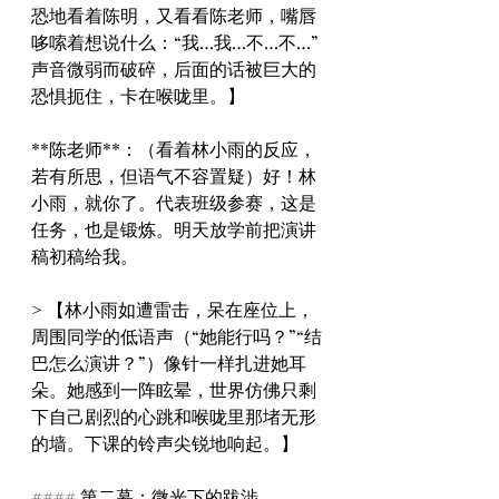
恐地看着陈明，又看看陈老师，嘴唇
哆嗦着想说什么：“我…我…不…不…” 
声音微弱而破碎，后面的话被巨大的
恐惧扼住，卡在喉咙里。】
**陈老师**：（看着林小雨的反应，
若有所思，但语气不容置疑）好！林
小雨，就你了。代表班级参赛，这是
任务，也是锻炼。明天放学前把演讲
稿初稿给我。
> 【林小雨如遭雷击，呆在座位上，
周围同学的低语声（“她能行吗？”“结
巴怎么演讲？”）像针一样扎进她耳
朵。她感到一阵眩晕，世界仿佛只剩
下自己剧烈的心跳和喉咙里那堵无形
的墙。下课的铃声尖锐地响起。】
#### 第二幕：微光下的跋涉