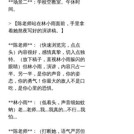
**场景二**：学校空教室。午休时
间。
> 【陈老师站在林小雨面前，手里拿
着她熬夜写好的演讲稿。】
**陈老师**：（快速浏览完，点点
头）内容很好，感情真挚，切入点独
特。（放下稿子，直视林小雨躲闪的
眼睛）但林小雨，演讲，内容只占一
半。另一半，是你的声音，你的姿
态，你的勇气！你最大的敌人不是口
吃，是你心里的恐惧。
**林小雨**：（低着头，声音细如蚊
蚋）老…老师…我…我真的…不行…我
怕…
**陈老师**：（打断她，语气严厉但