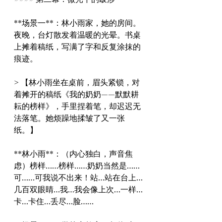
**场景一**：林小雨家，她的房间。
夜晚，台灯散发着温暖的光晕。书桌
上摊着稿纸，写满了字和反复涂抹的
痕迹。
> 【林小雨坐在桌前，眉头紧锁，对
着摊开的稿纸《我的奶奶——默默耕
耘的榜样》，手里捏着笔，却迟迟无
法落笔。她烦躁地揉皱了又一张
纸。】
**林小雨**：（内心独白，声音焦
虑）榜样……榜样……奶奶当然是……
可……可我说不出来！站…站在台上…
几百双眼睛…我…我会像上次…一样…
卡…卡住…丢尽…脸……