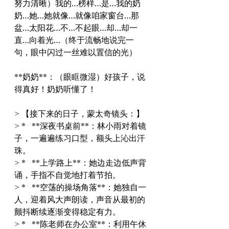
努力清晰）我的…榜样…是…我的奶
奶…她…她就像…就像咱家窗台…那
盆…太阳花…不…不起眼…却…却一
直…向着光…（终于流畅地说完一
句，眼中闪过一丝难以置信的光）
**奶奶**：（眼眶微湿）好孩子，说
得真好！奶奶听懂了！
> 【接下来的日子，蒙太奇镜头：】
> *   **深夜书桌前**：林小雨对着镜
子，一遍遍练习口型，额头上沁出汗
珠。
> *   **上学路上**：她边走边低声背
诵，手指不自觉地打着节拍。
> *   **空荡的操场角落**：她独自一
人，迎着风大声朗读，声音从最初的
颤抖断续逐渐变得稳定有力。
> *   **陈老师在办公室**：利用午休