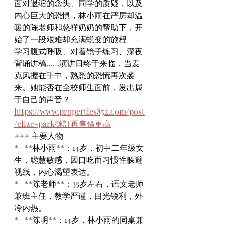
面对退缩的念头、同学的质疑，以及
内心巨大的恐惧，林小雨在严厉却温
暖的陈老师和慈祥奶奶的帮助下，开
始了一段艰难却充满蜕变的旅程——
学习腹式呼吸、对着镜子练习、深夜
背诵讲稿……演讲日终于来临，当麦
克风握在手中，熟悉的恐慌再次袭
来。她能否在全校师生面前，发出属
于自己的声音？
https://www.properties852.com/post
/elize-park撻訂再售價更高
### 主要人物
*   **林小雨**：14岁，初中二年级女
生，聪慧敏感，因口吃而习惯性躲避
视线，内心渴望表达。
*   **陈老师**：35岁左右，语文老师
兼班主任，教学严谨，目光锐利，外
冷内热。
*   **陈明**：14岁，林小雨的同桌兼