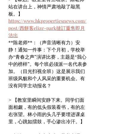
站在讲台上，神情严肃地敲了敲黑
板。】
https://www.hkpropertiesnews.com/
post/西餅客elize-park撻訂重售即月
沽出
**陈老师**：（声音清晰有力）安
静！通知一件事：下个月初，学校举
办“青春之声”演讲比赛，主题是“我心
中的榜样”。每个班必须派一名代表参
加。（目光扫视全班）这是展示我们
班级风貌和个人风采的重要机会。有
没有同学主动报名？
> 【教室里瞬间安静下来。同学们面
面相觑，有的低头假装看书，有的左
右张望。林小雨的头几乎要埋进课桌
里，心跳如擂鼓，手心渗出冷汗。】