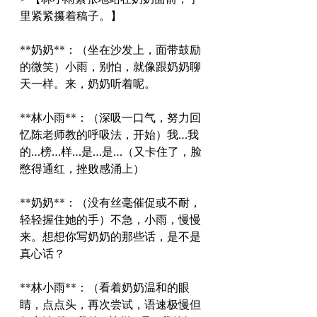
里紧紧攥着稿子。】
**奶奶**：（坐在沙发上，面带鼓励
的微笑）小雨，别怕，就像跟奶奶聊
天一样。来，奶奶听着呢。
**林小雨**：（深吸一口气，努力回
忆陈老师教的呼吸法，开始）我…我
的…榜…样…是…是…（又卡住了，脸
憋得通红，挫败感涌上）
**奶奶**：（没有丝毫催促或不耐，
轻轻握住她的手）不急，小雨，慢慢
来。想想你写奶奶的那些话，是不是
真心话？
**林小雨**：（看着奶奶温和的眼
睛，点点头，再次尝试，语速极慢但