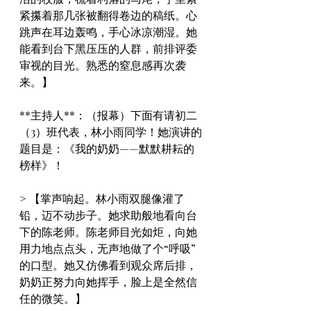
紧攥着那几张被翻得卷边的稿纸。心
跳声在耳边轰鸣，手心冰凉潮湿。她
能看到台下黑压压的人群，前排评委
审视的目光。熟悉的窒息感再次袭
来。】
**主持人**：（报幕）下面有请初二
（3）班代表，林小雨同学！她演讲的
题目是：《我的奶奶——默默耕耘的
榜样》！
> 【掌声响起。林小雨双腿像灌了
铅，迈不动步子。她求助般地看向台
下的陈老师。陈老师目光如炬，向她
用力地点点头，无声地做了个“呼吸”
的口型。她又仿佛看到观众席后排，
奶奶正努力向她挥手，脸上是全然信
任的微笑。】