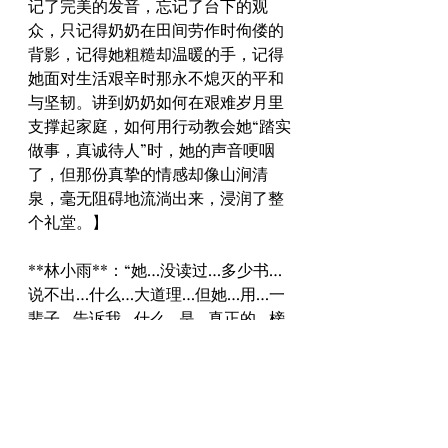
记了完美的发音，忘记了台下的观
众，只记得奶奶在田间劳作时佝偻的
背影，记得她粗糙却温暖的手，记得
她面对生活艰辛时那永不熄灭的平和
与坚韧。讲到奶奶如何在艰难岁月里
支撑起家庭，如何用行动教会她“踏实
做事，真诚待人”时，她的声音哽咽
了，但那份真挚的情感却像山涧清
泉，毫无阻碍地流淌出来，浸润了整
个礼堂。】
**林小雨**：“她…没读过…多少书…
说不出…什么…大道理…但她…用…一
辈子…告诉我…什么…是…真正的…榜
样…不是…站在…聚光灯下…而是…
在…自己的…土地上…默默…耕耘…无
论…风雨…都…向着…心里的…那…束
光…” （她的声音越来越流畅，眼神明
亮而坚定）“今天…我…站在…这里…