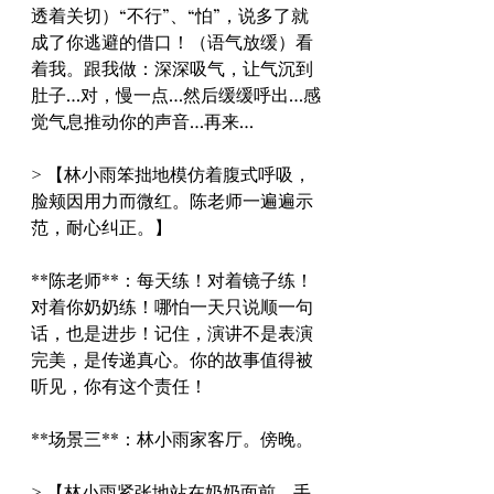
透着关切）“不行”、“怕”，说多了就
成了你逃避的借口！（语气放缓）看
着我。跟我做：深深吸气，让气沉到
肚子…对，慢一点…然后缓缓呼出…感
觉气息推动你的声音…再来…
> 【林小雨笨拙地模仿着腹式呼吸，
脸颊因用力而微红。陈老师一遍遍示
范，耐心纠正。】
**陈老师**：每天练！对着镜子练！
对着你奶奶练！哪怕一天只说顺一句
话，也是进步！记住，演讲不是表演
完美，是传递真心。你的故事值得被
听见，你有这个责任！
**场景三**：林小雨家客厅。傍晚。
> 【林小雨紧张地站在奶奶面前，手