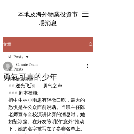
本地及海外物業投資市
場消息
文章
All Posts
Connie Tsum
All Posts
勇氣可嘉的少年
社區健康保健
## 逆光飞翔——勇气之声
### 剧本梗概
初中生林小雨患有轻微口吃，最大的
恐惧是在公众面前说话。当班主任陈
老师宣布全校演讲比赛的消息时，她
如坠冰窟。在好友陈明的“意外”推动
下，她的名字被写在了参赛名单上。