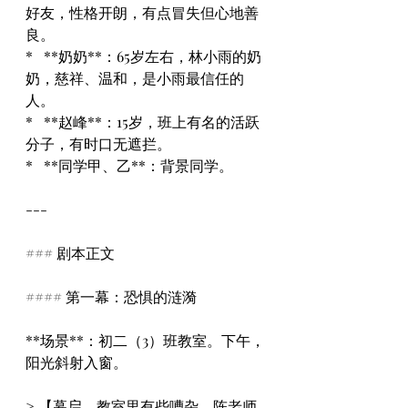
好友，性格开朗，有点冒失但心地善
良。
*   **奶奶**：65岁左右，林小雨的奶
奶，慈祥、温和，是小雨最信任的
人。
*   **赵峰**：15岁，班上有名的活跃
分子，有时口无遮拦。
*   **同学甲、乙**：背景同学。
---
### 剧本正文
#### 第一幕：恐惧的涟漪
**场景**：初二（3）班教室。下午，
阳光斜射入窗。
> 【幕启。教室里有些嘈杂。陈老师