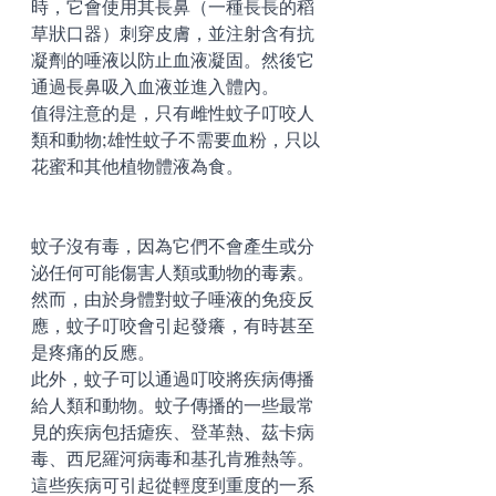
時，它會使用其長鼻（一種長長的稻
草狀口器）刺穿皮膚，並注射含有抗
凝劑的唾液以防止血液凝固。然後它
通過長鼻吸入血液並進入體內。
值得注意的是，只有雌性蚊子叮咬人
類和動物;雄性蚊子不需要血粉，只以
花蜜和其他植物體液為食。
蚊子沒有毒，因為它們不會產生或分
泌任何可能傷害人類或動物的毒素。
然而，由於身體對蚊子唾液的免疫反
應，蚊子叮咬會引起發癢，有時甚至
是疼痛的反應。
此外，蚊子可以通過叮咬將疾病傳播
給人類和動物。蚊子傳播的一些最常
見的疾病包括瘧疾、登革熱、茲卡病
毒、西尼羅河病毒和基孔肯雅熱等。
這些疾病可引起從輕度到重度的一系