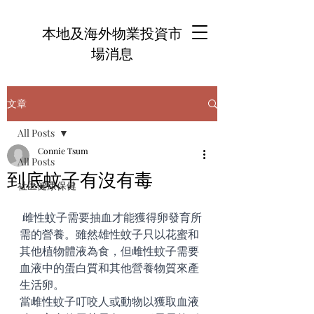
本地及海外物業投資市
場消息
文章
All Posts
Connie Tsum
All Posts
到底蚊子有沒有毒
社區健康保健
 雌性蚊子需要抽血才能獲得卵發育所
需的營養。雖然雄性蚊子只以花蜜和
其他植物體液為食，但雌性蚊子需要
血液中的蛋白質和其他營養物質來產
生活卵。
當雌性蚊子叮咬人或動物以獲取血液