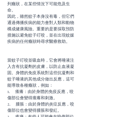
列癥狀，在某些情況下可能危及生
命。
因此，雖然蚊子本身沒有毒，但它們
通過傳播疾病的能力會對人類和動物
構成健康風險。重要的是要採取預防
措施以避免蚊子叮咬，並在出現蚊媒
疾病的任何癥狀時尋求醫療救助。
當蚊子叮咬並吸血時，它會將唾液注
入含有抗凝劑的皮膚，以防止血液凝
固。身體的免疫系統對這些抗凝劑和
蚊子唾液的其他成分做出反應，這可
能導致各種癥狀，例如：
1.     瘙癢：由於身體的免疫反應，咬
傷部位會變得瘙癢和刺激。
2.     腫脹：由於身體的炎症反應，咬
傷部位也會變得腫脹和發紅。
3.     疼痛：有些人可能會在咬傷部位