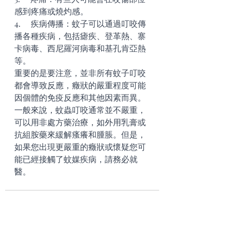
感到疼痛或燒灼感。
4.     疾病傳播：蚊子可以通過叮咬傳
播各種疾病，包括瘧疾、登革熱、寨
卡病毒、西尼羅河病毒和基孔肯亞熱
等。
重要的是要注意，並非所有蚊子叮咬
都會導致反應，癥狀的嚴重程度可能
因個體的免疫反應和其他因素而異。
一般來說，蚊蟲叮咬通常並不嚴重，
可以用非處方藥治療，如外用乳膏或
抗組胺藥來緩解瘙癢和腫脹。但是，
如果您出現更嚴重的癥狀或懷疑您可
能已經接觸了蚊媒疾病，請務必就
醫。