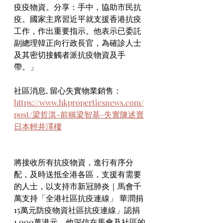
疫疫物資。分享：手中，協助市民抗
疫。國家主席習近平就支援香港抗疫
工作，作出重要指示。他表示已委託
副總理韓正向行政長官，為確診人士
及其密切接觸者派抗疫物資及手
帶。」
社區消息, 留心失實物業銷售：
https://www.hkpropertiesnews.com/
post/梁哲淇-前稱梁智基-失實陳述賣
日本輕井澤樓
將接收所有抗疫物資，進行有序分
配，及時送抵全港各區，支援有需要
的人士，以支持市新冠肺炎｜馬會千
萬支持「全港社區抗疫連線」 華潤捐
15萬元防疫物資社區抗疫連線」認捐
1,000萬港元。他深信在馬會及社區的