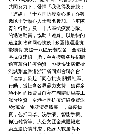
共同努力下，發揮「我做得及善款；
「連線」「十八區抗疫愛心隊」亦獲
數以千計熱心人士報名參加。心車隊
青年行動」及「十八區抗疫愛心隊」
的迅速動員，協助「連線」以最快的
速度將物資同心抗疫 | 多團體運送抗
疫物資 支援十八區安老院舍「全港社
區抗疫連線」指，至今接獲各界捐贈
逾百萬份抗疫物資，包括快速病毒檢
測試劑盒香港浙江省同鄉會聯合會自
「連線」發起「同心抗疫 關愛社區」
行動，獲社會各界鼎力支持，獲得多
項不同的物資目前亦有團體動員義工
派發物資。全港社區抗疫連線免費派
發5萬盒「連花清瘟膠囊」，每疫物
資，包括口罩、洗手液、智能手機、
糧油雜貨等。大公文匯全媒體報道：
第五波疫情肆虐，確診人數居高不