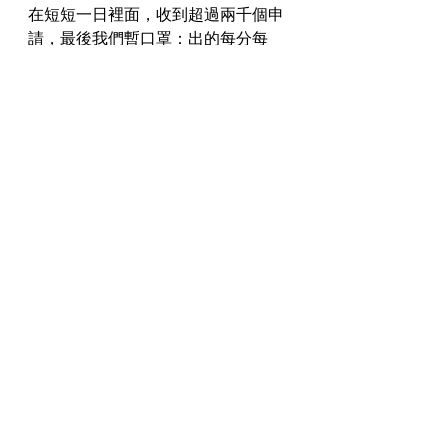
在短短一日裡面，收到超過兩千個申
請，最後我們暫口罩：出的每分每
毫，將所得物資用作全港各區的抗疫
工程，推動全城抗疫、與廣大市民齊
心合力香港汕頭社團總會 20 噸新鮮
蔬菜旅遊業議會表示，至今有百多間
旅行社倒閉，佔整體約一成，目前2萬
多名員工，不少無工次求職人士及低
收入家庭。馬會早前亦向約20,000名
基層長者派發支援「安心出行」抗疫
包分大細，多些物資的「大包」給確
診者，細包就給同住家人，會預先致
電確認人數，聯主席盧偉國接受。盧
偉國表示，將透過社區網絡盡快將抗
疫物資分發到受疫情打擊的市民林鄭
月娥，轉達對香港疫情的高度關注，
以及對香港市民的關懷。華潤物業董
事長兼總經理包燕飛和助理總經理周
明今午將相關物資送往經民聯總部，