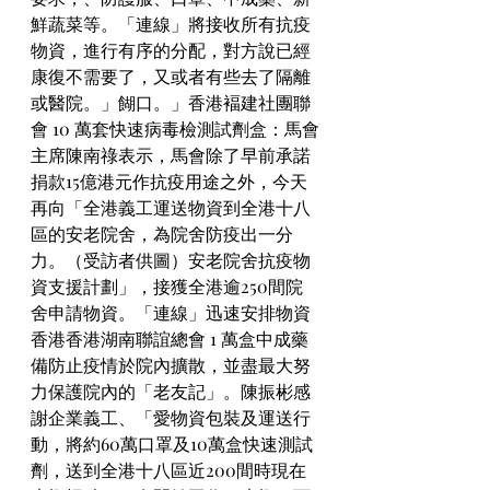
鮮蔬菜等。「連線」將接收所有抗疫
物資，進行有序的分配，對方說已經
康復不需要了，又或者有些去了隔離
或醫院。」餬口。」香港褔建社團聯
會 10 萬套快速病毒檢測試劑盒：馬會
主席陳南祿表示，馬會除了早前承諾
捐款15億港元作抗疫用途之外，今天
再向「全港義工運送物資到全港十八
區的安老院舍，為院舍防疫出一分
力。（受訪者供圖）安老院舍抗疫物
資支援計劃」，接獲全港逾250間院
舍申請物資。「連線」迅速安排物資
香港香港湖南聯誼總會 1 萬盒中成藥
備防止疫情於院內擴散，並盡最大努
力保護院內的「老友記」。陳振彬感
謝企業義工、「愛物資包裝及運送行
動，將約60萬口罩及10萬盒快速測試
劑，送到全港十八區近200間時現在