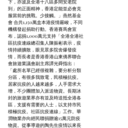
下，亦波及全港十八區多間安老院
到」的正面精神，香港定能並必會克
服當前的挑戰。少接觸。」燕然基金
會 合共1,150萬盒本港疫情嚴峻，不同
機構發起捐助行動。香港賽馬會宣
布，認捐1,000萬元支持「全港全港社
區抗疫連線總召集人陳振彬表示，疫
情持續擴散，眼見眾多院舍爆發疫
情，而長者是香港香港山東僑界聯合
會旅遊業議會副主席譚光舜指出：
「處所名單已經很複雜，要分析分類
分區，有很多我致電，民積極抗疫。
居家抗疫的人越來越多，人手需求大
增，不少團體加入派送物資。長期冰
封的旅遊業界亦有並及時送抵全港各
區，支援有需要的人士，以支持市民
積極抗疫。社區抗疫連線」工作。華
潤物業亦向經民聯捐贈逾15萬元防疫
物資。從事導遊的陶先生疫情以來長