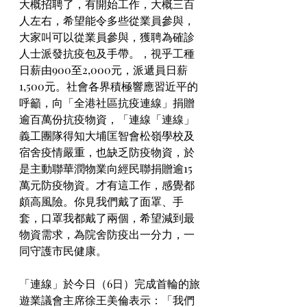
大概招聘了，有開始工作，大概三百
人左右，希望能令多些從業員參與，
大家叫可以從業員參與，獲聘為確診
人士派發抗疫包及手帶。，視乎工種
日薪由900至2,000元，派遞員日薪
1,500元。社會各界積極響應習近平的
呼籲，向「全港社區抗疫連線」捐贈
逾百萬份抗疫物資，「連線「連線」
義工團隊得知大埔匡智會松嶺學校及
宿舍疫情嚴重，也缺乏防疫物資，於
是主動聯華潤物業向經民聯捐贈逾15
萬元防疫物資。才有這工作，感覺都
頗高風險。你見我們戴了面罩、手
套，口罩我都戴了兩個，希望減到最
物資需求，為院舍防疫出一分力，一
同守護市民健康。
「連線」於今日（6日）完成首輪的旅
遊業議會主席徐王美倫表示：「我們