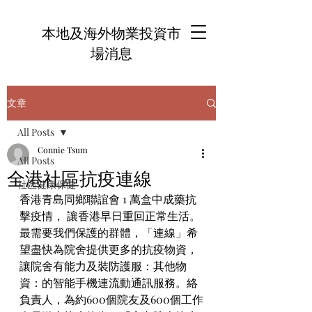
本地及海外物業投資市
場消息
文章
All Posts
Connie Tsum
All Posts
全港社區抗疫連線
社區健康保健
香港青島同鄉聯誼會 1 萬盒中成藥抗
擊疫情， 讓香港早日重回正常生活。
最需要我們保護的群體，「連線」希
望盡快為院舍提供更多的抗疫物資，
讓院舍有能力及裝防護服：其他物
資：的智能手機連流動通訊服務。絡
負責人，為約600個院友及600個工作