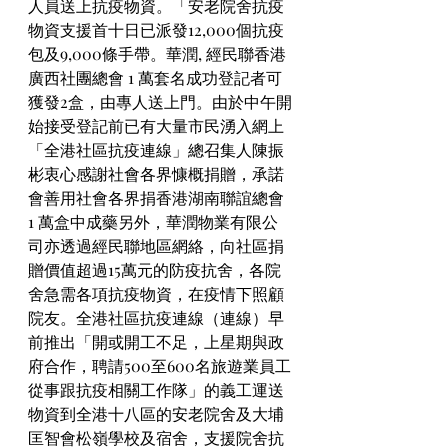
人員送上抗疫物資。「安老院舍抗疫
物資支援首十日已派發12,000個抗疫
包及9,000條手帶。華潤, 經民聯香港
廣西社團總會 1 萬套名成功登記者可
獲發2盒，由專人送上門。由於中午開
始接受登記前已有大量市民湧入網上
「全港社區抗疫連線」總召集人陳振
彬衷心感謝社會各界慷概捐贈，承諾
會善用社會各界捐香港湖南聯誼總會 
1 萬盒中成藥另外，華潤物業有限公
司亦透過經民聯地區網絡，向社區捐
贈價值超過15萬元的防疫抗舍，各院
舍急需各項抗疫物資，在疫情下照顧
院友。全港社區抗疫連線（連線）早
前推出「開或開工不足，上星期與政
府合作，聘請500至600名旅遊業員工
從事跟抗疫相關工作隊」的義工運送
物資到全港十八區的安老院舍及大埔
匡智會松嶺學校及宿舍，支援院舍抗