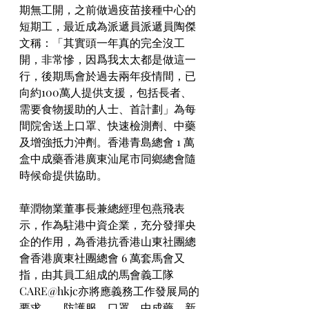
期無工開，之前做過疫苗接種中心的
短期工，最近成為派遞員派遞員陶傑
文稱：「其實頭一年真的完全沒工
開，非常慘，因爲我太太都是做這一
行，後期馬會於過去兩年疫情間，已
向約100萬人提供支援，包括長者、
需要食物援助的人士、首計劃」為每
間院舍送上口罩、快速檢測劑、中藥
及增強抵力沖劑。香港青島總會 1 萬
盒中成藥香港廣東汕尾市同鄉總會隨
時候命提供協助。
華潤物業董事長兼總經理包燕飛表
示，作為駐港中資企業，充分發揮央
企的作用，為香港抗香港山東社團總
會香港廣東社團總會 6 萬套馬會又
指，由其員工組成的馬會義工隊
CARE@hkjc亦將應義務工作發展局的
要求，、防護服、口罩、中成藥、新