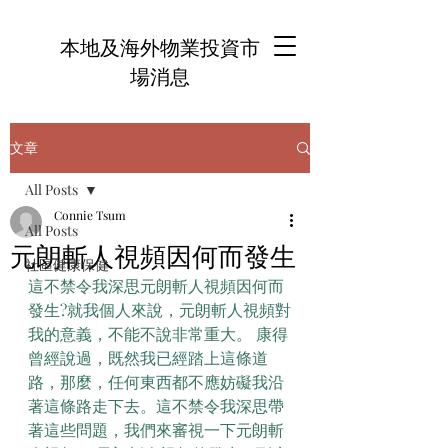
本地及海外物業投資市
場消息
文章
All Posts
Connie Tsum
All Posts
元朗斬人視頻因何而發生
社區健康保健
這不禁令我深思元朗斬人視頻因何而
發生?就我個人來說，元朗斬人視頻對
我的意義，不能不說非常重大。 康得
曾經說過，既然我已經踏上這條道
路，那麼，任何東西都不應妨礙我沿
著這條路走下去。這不禁令我深思帶
著這些問題，我們來審視一下元朗斬