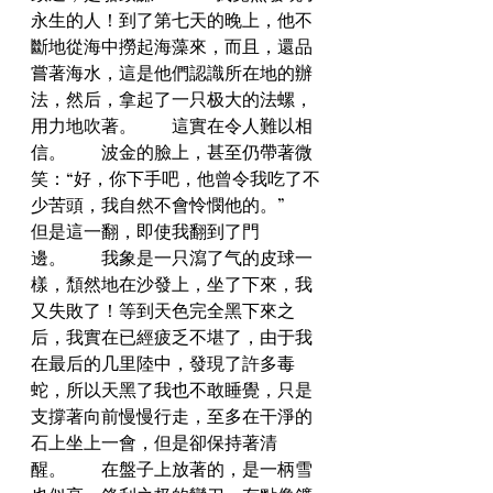
永生的人！到了第七天的晚上，他不
斷地從海中撈起海藻來，而且，還品
嘗著海水，這是他們認識所在地的辦
法，然后，拿起了一只极大的法螺，
用力地吹著。　　這實在令人難以相
信。　　波金的臉上，甚至仍帶著微
笑：“好，你下手吧，他曾令我吃了不
少苦頭，我自然不會怜憫他的。”　　
但是這一翻，即使我翻到了門
邊。　　我象是一只瀉了气的皮球一
樣，頹然地在沙發上，坐了下來，我
又失敗了！等到天色完全黑下來之
后，我實在已經疲乏不堪了，由于我
在最后的几里陸中，發現了許多毒
蛇，所以天黑了我也不敢睡覺，只是
支撐著向前慢慢行走，至多在干淨的
石上坐上一會，但是卻保持著清
醒。　　在盤子上放著的，是一柄雪