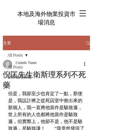
本地及海外物業投資市
場消息
文章
All Posts
Connie Tsum
All Posts
倪匡先生衛斯理系列不死
社區健康保健
藥
但是，我卻至少也肯定了一點，那便
是，我設計將之從死囚室中救出來的
那個人，我一直將他當作是駱致遜，
世上所有的人也都將他當作是駱致
遜，但實際上，他卻不是，他不是駱
致遜，是駱致謙！　　“我竟然發現了