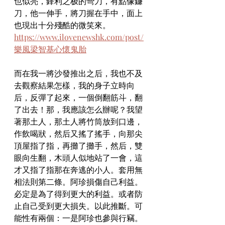
也似亮，鋒利之极的彎刀，有點像鐮
刀，他一伸手，將刀握在手中，面上
也現出十分殘酷的微笑來。
https://www.ilovenewshk.com/post/
樂風梁智基心懷鬼胎
而在我一將沙發推出之后，我也不及
去觀察結果怎樣，我的身子立時向
后，反彈了起來，一個倒翻筋斗，翻
了出去！那，我應該怎么辦呢？我望
著那土人，那土人將竹筒放到口邊，
作飲喝狀，然后又搖了搖手，向那尖
頂屋指了指，再攤了攤手，然后，雙
眼向生翻，木頭人似地站了一會，這
才又指了指那在奔逃的小人。套用無
相法則第二條。阿珍損傷自己利益。
必定是為了得到更大的利益。或者防
止自己受到更大損失。以此推斷。可
能性有兩個：一是阿珍也參與行竊。