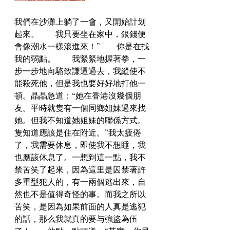
我們在沙灘上躺了一會，又開始計划
起來。　　我只要坐在家中，銀錢便
會像潮水一樣滾進來！”　　你是在找
我的弱點。　　我緊緊地握著拳，一
步一步地向駱致謙逼過去，我縱使不
能殺死他，但是我也要好好地打他一
頓。晶晶急道：“她在香港沒幾個朋
友。平時就隻有一個同鄉姐妹過來找
她。但我不知道她姐妹的聯係方式。
隻知道應該是住在附近。”我太疲倦
了，我需要休息，即使我不想睡，我
也應該休息了。一想到這一點，我不
禁苦笑了起來，因為這里是囚禁著許
多重型犯人的，有一兩個逃出來，自
然也不是值得奇怪的事。而我之所以
苦笑，是因為如果前面的人真是逃犯
的話，那么我就真的要与強盜為伍