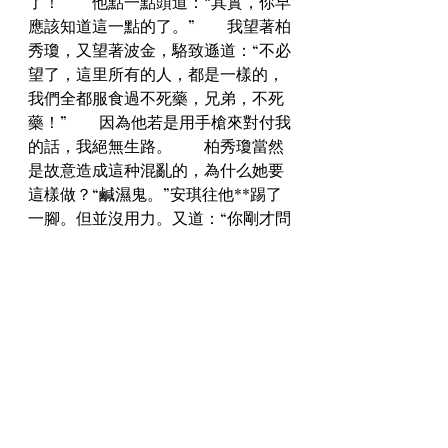
了！　　他點一點頭道：“其實，你早
應該知道這一點的了。”　　我望著柏
秀瓊，又望著波金，駱致遜道：“不必
望了，這里所有的人，都是一樣的，
我們全都服食過不死藥，兄弟，不死
藥！”　　因為他若是用手槍來對付我
的話，我絕無生路。　　柏秀瓊當然
是故意造成這种混亂的，為什么她要
這樣做？“鹹濕鬼。”安琪往他**踢了
一腳。但並沒用力。又道：“你剛才問
麥太。仙蒂跟那間財仔借錢。我想不
會隻是因為好奇吧。”　　我向最黑的
地方奔去，然后，伏了下來不
動。　　但如果說他是駱致遜的話，
那么，他的神態何以和我所熟知的駱
致遜全然不同呢！“是嗎。那我真榮
幸。”美女接過打火機後。將隻抽了兩
口香煙往煙灰缸裏掐滅。從手拿包裏
取出一張名片遞上。嬌媚笑道：“回到