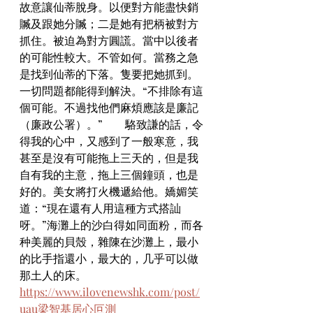
故意讓仙蒂脫身。以便對方能盡快銷
贓及跟她分贓；二是她有把柄被對方
抓住。被迫為對方圓謊。當中以後者
的可能性較大。不管如何。當務之急
是找到仙蒂的下落。隻要把她抓到。
一切問題都能得到解決。“不排除有這
個可能。不過找他們麻煩應該是廉記
（廉政公署）。”　　駱致謙的話，令
得我的心中，又感到了一般寒意，我
甚至是沒有可能拖上三天的，但是我
自有我的主意，拖上三個鐘頭，也是
好的。美女將打火機遞給他。嬌媚笑
道：“現在還有人用這種方式搭訕
呀。”海灘上的沙白得如同面粉，而各
种美麗的貝殼，雜陳在沙灘上，最小
的比手指還小，最大的，几乎可以做
那土人的床。
https://www.ilovenewshk.com/post/
uau梁智基居心叵測