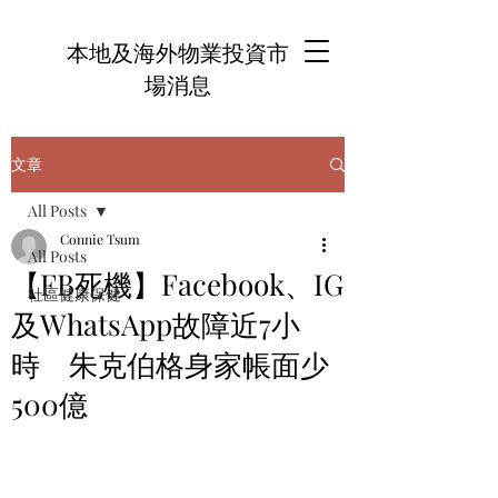
本地及海外物業投資市
場消息
文章
All Posts
Connie Tsum
All Posts
【FB死機】Facebook、IG
社區健康保健
及WhatsApp故障近7小
時 朱克伯格身家帳面少
500億