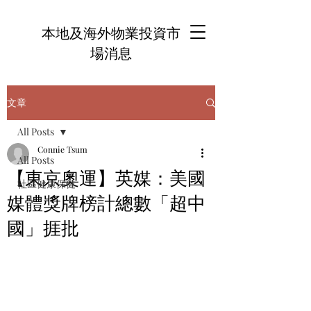
本地及海外物業投資市
場消息
文章
All Posts
Connie Tsum
All Posts
【東京奧運】英媒：美國
社區健康保健
媒體獎牌榜計總數「超中
國」捱批