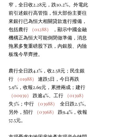
窄，全日收2.28元，跌10.2%。外電此
前引述銀行高管指，恒大部份主要往
來銀行已為恒大相關貸款進行撥備，
包括農行 
（01288）
 ，顯示中國金融
機構正為恒大可能倒閉做準備，消息
拖累多隻重磅股下跌，內銀股、內險
板塊今早齊挫。
農行全日跌4.1%，收2.58元；民生銀
行 
（01988）
 連跌5日，今日再跌
5.9%，收報2.69元，累挫兩成；建行 
（00939）
 跌逾4%、工行 
（01398）
失3%；中行 
（03988）
  全日跌2.5%。
另外，招行 
（03968）
 跌9.4%，收報
57.5元。
市場憂慮內地因房地產市場資金鏈問