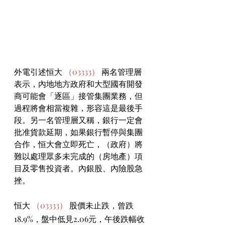
外電引述恒大 
（03333）
 兩名管理層
表示，內地地方政府和大型國有開發
商可能會「逐區」接管集團業務，但
過程將會相當複雜，形容這是最後手
段。另一名管理層又稱，銀行一定會
批准貨款延期，如果銀行暫停與集團
合作，恒大會立即死亡，（政府）將
難以處理眾多未完成的（房地產）項
目及零售投資者。內銀股、內險股急
挫。
恒大 
（03333）
 股價未止跌，曾跌
18.9%，盤中低見2.06元，午後跌幅收