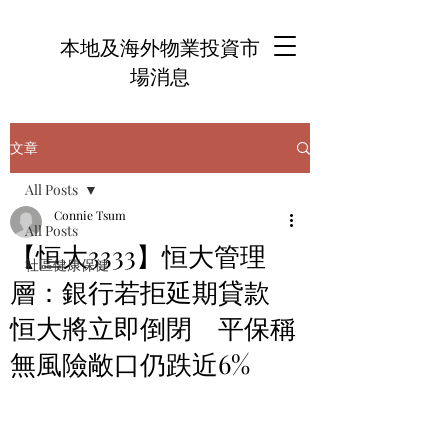
本地及海外物業投資市
場消息
文章
All Posts
Connie Tsum
All Posts
【恒大3333】恒大管理
社區健康保健
層：銀行若拒延期貸款
恒大將立即倒閉 平保稱
無風險敞口仍跌近6%