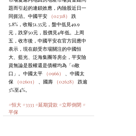
題而引起的連鎖效應，內險股近日一
同捱沽。中國平安 
（02318）
 跌
5.8%，收報51.35元，盤中低見49.9
元，跌穿50元，股價見4年低。上周
五，收市後，中國平安在官方回應中
表示，現在頗受市場關注的中國恒
大、藍光、泛海集團等房企，平安險
資無論是股權還是債權均為「0敞
口」。中國太平 
（0966）
 、中國太
保 
（02601）
 、國壽 
（02628）
 跌逾
3%至4%。
#恒大
#3333
#延期貸款
#立即倒閉
#
平保